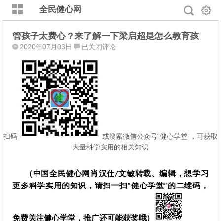
全民健心网
管孩子太费心？来了解一下梁启超是怎么教育孩
管
2020年07月03日
已关闭评论
孩
子
太
费
心？
来
了
解
扫码
或搜索微信公众号“健心学堂”，可获取
一
大量科学实用的相关知识
下
梁
（中国全民健心网肖汉仕/文敏转载、编辑，想学习
启
更多科学实用的知识，请扫一扫“健心学堂”的二维码，
超
是
怎
免费关注健心学堂，推广还可能获奖哦）
么