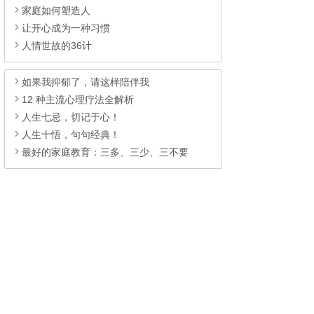
家庭如何塑造人
让开心成为一种习惯­
人情世故的36计
如果我抑郁了，请这样陪伴我
12 种主流心理疗法全解析
人生七忌，切记于心！
人生十悟，句句经典！
最好的家庭教育：三多、三少、三不要