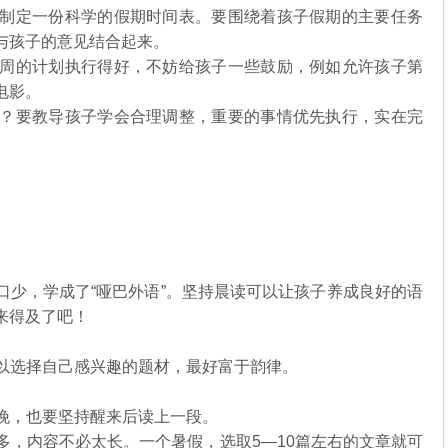
况，制定一份科学的假期时间表。要围绕着孩子假期的主要任务
与孩子的意见结合起来。
或当周的计划执行得好，不妨给孩子一些鼓励，例如允许孩子第
电影。
么办？要教导孩子学会合理调整，重要的事情优先执行，实在完
口少，学成了“哑巴外语”。坚持晨读可以让孩子养成良好的语
来得及了吧！
可以选择自己感兴趣的题材，最好富于韵律。
得晚，也要坚持醒来后读上一段。
太多，内容不必太长。一个暑假，选取5—10篇左右的文章就可