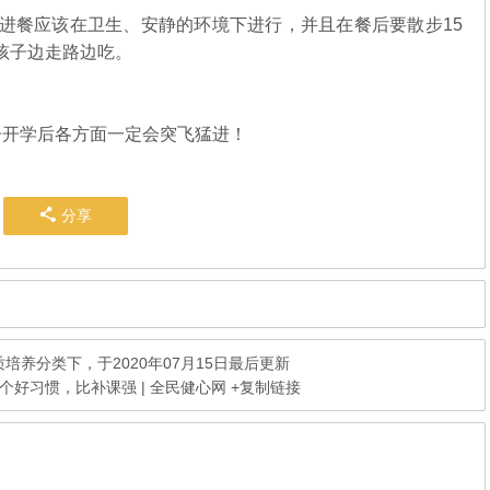
子进餐应该在卫生、安静的环境下进行，并且在餐后要散步15
孩子边走路边吃。
子开学后各方面一定会突飞猛进！
分享
质培养
分类下，于2020年07月15日最后更新
个好习惯，比补课强 | 全民健心网
+复制链接