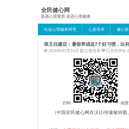
全民健心网
提高心理素质,促进心理健康
社会心理服务研究
心质培养
健心新
班主任建议：暑假养成这7个好习惯，比
班
2020年07月15日
心质培养
已关闭评论
主
任
建
议：
暑
假
养
成
扫码
或搜
这
（中国全民健心网肖汉仕/张童敏转载
7
个
好