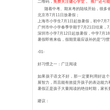
二维码，
免费关注健心学堂， 推广还可
习
随着中考、期末考的陆续开始，很多
惯，
比
北京市7月11日放暑假；
补
上海市小学生7月1日起放暑假，初中7月7
课
广州市中小学春季学期于7月21日结束，7
强
深圳市小学7月12日起放暑假，中学7月1
暑假即将来临，假期里最应该补的是“习惯
-01-
好习惯之一：广泛阅读
如果孩子语文不好，那一定要利用好这个
展智力，而且能有效提升孩子的表达能力
暑假正是孩子大量阅读的绝佳时期，家长
建议：