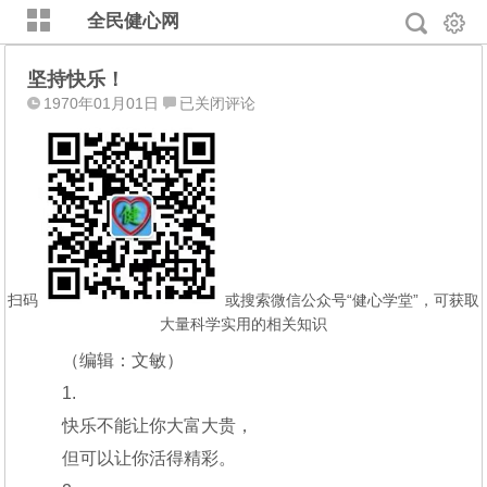
全民健心网
坚持快乐！
坚
1970年01月01日
已关闭评论
持
快
乐！
扫码
或搜索微信公众号“健心学堂”，可获取
大量科学实用的相关知识
（编辑：文敏）
1.
快乐不能让你大富大贵，
但可以让你活得精彩。