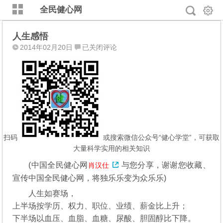
全民健心网
人生感悟
人
2014年02月20日
已关闭评论
生
感
悟
扫码
或搜索微信公众号“健心学堂”，可获取
大量科学实用的相关知识
(中国全民健心网
与您分享，谢谢您收藏、
肖汉仕
宣传中国全民健心网，将独乐乐变为众乐乐)
人生如赛场，
上半场按学历、权力、职位、业绩、薪金比上升；
下半场以血压、血脂、血糖、尿酸、胆固醇比下降。