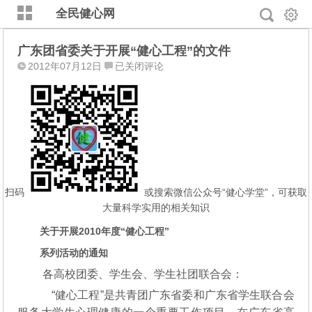
全民健心网
广东团省委关于开展“健心工程”的文件
广
2012年07月12日
已关闭评论
东
团
省
委
关
于
开
展
扫码
或搜索微信公众号“健心学堂”，可获取
“健
大量科学实用的相关知识
心
关于开展2010年度“健心工程”
工
程”
系列活动的通知
的
各高校团委、学生会、学生社团联合会：
文
“健心工程”是共青团广东省委和广东省学生联合会
件