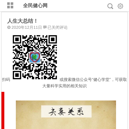
全民健心网
人生大总结！
人
2020年12月11日
已关闭评论
生
大
总
结！
扫码
或搜索微信公众号“健心学堂”，可获取
大量科学实用的相关知识