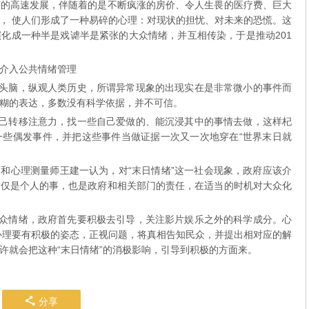
济的高速发展，伴随着的是不断疯涨的房价、令人生畏的医疗费、巨大
， 使人们形成了一种易碎的心理：对现状的担忧、对未来的恐慌。这
化成一种半是戏谑半是紧张的大众情绪，并互相传染，于是推动201
介入公共情绪管理
头脑，纵观人类历史，所谓异常现象的出现实在是非常微小的事件而
糊的表达，多数没有科学依据，并不可信。
己转移注意力，找一些自己爱做的、能沉浸其中的事情去做，这样杞
一些偶发事件，并把这些事件当做证据一次又一次地穿在“世界末日就
和心理测量师王建一认为，对“末日情绪”这一社会现象，政府应该介
不仅是个人的事，也是政府和相关部门的责任，在适当的时机对大众化
众情绪，政府首先要积极去引导，关注影片娱乐之外的科学成分。心
心理要有积极的姿态，正视问题，将真相告知民众，并提出相对应的解
许就会把这种“末日情绪”的消极影响，引导到积极的方面来。
分享