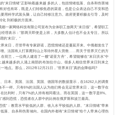
的“末日情绪”正影响着越来越 多的人，包括情绪低落、自杀和伤害倾
响有好也有坏，既是人们转移焦虑的渠道，也是公众表达自己不安和恐
先要用科学武装头脑，让自己转移注意力。政府更要积极去引导，及时
转化 到积极的方面来。
成都一家网络科技有限公司宣布为全体职工放两天“末日假”，希望职工
司总经理表示：“那两天即便是上班，大多数人估计也不会太专注。所以
的‘末日’。”
世界末日，尽管早有专家辟谣，恐慌情绪还是蔓延开来。中俄都发生了
暴增。法国有人打算爬到山上等待外星人营救……而关于世界灭亡的方
在荷兰，一位商人建造了一艘“诺亚方舟”，希望能够在“末日洪水”中
止越来越多的人涌上南部的布加拉什山。很多人相信世界末日到来之
地点。那么，2012年12月21日，“世界末日”真的会降临吗?
日本、美国、法国、英国、德国等的数据显示，在16262人的调查
法各不一样。只有6%的法国人认为他们将会见证世界末日，这一数字在
。在比利时，只有7%的人持有相同看法。而在英国，这一数字是8%。
日”感到恐慌，恐慌者在人群中的比例在俄罗斯和波兰最高。
慌”：教育水平较低的人群、收入水平较低的人群。“末日情绪”带来
低落、自杀和伤害倾向。在国内外都有“末日情绪”给个人带来心理伤