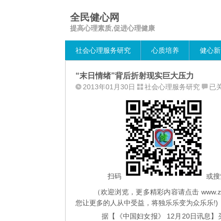
全民健心网
提高心理素质,促进心理健康
社会心理服务研究
心质培养
健心新
“末日情绪”背后折射现实巨大压力
“末
2013年01月30日
社会心理服务研究
已
日
情
绪”
背
后
折
射
现
扫码
或搜
实
（欢迎浏览，更多精彩内容请点击
www.z
巨
您让更多的人从中受益，将独乐乐变为众乐乐!)
大
据【《中国妇女报》 12月20日讯息】
压