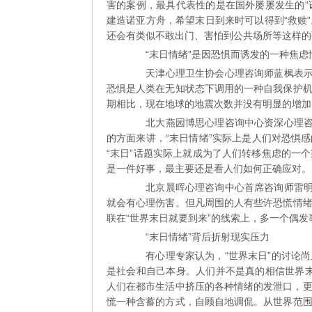
害的案例，最具代表性的是在国外屡屡发生的“
建造诺亚方舟，希望末日到来时可以得到“救赎
还会有类似不敢出门、害怕到公共场所等这样的
“末日情绪”是因恐惧而诱发的一种焦虑
天津心理卫生协会心理咨询师蓝枫表示，
恐惧是人类在无知状态下调用的一种自我保护
期相比，现在地球的地震次数并没有明显的增加
北大燕园博思心理咨询中心资深心理咨询
的方面来讲，“末日情绪”实际上是人们对恐惧
“末日”话题实际上就成为了人们转移焦虑的一个
是一件好事，最主要还是看人们如何正确应对。
北京晨晖心理咨询中心首席咨询师雷明认
就会有心理伤害。但凡周围的人有些许恐慌情
联在“世界末日就要到来”的线索上，多一个偶
“末日情绪”背后折射现实压力
有心理专家认为，“世界末日”的讨论尚
是社会和自己本身。人们并不是真的相信世界末
人们在都市生活中挤压的各种情绪的发泄口，更
慌一种含蓄的方式，自顾自地调侃。从世界范