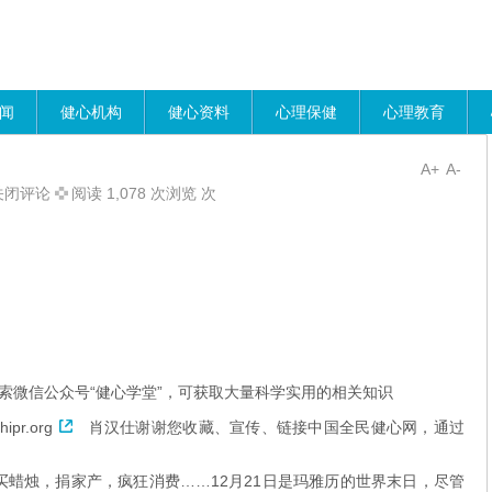
闻
健心机构
健心资料
心理保健
心理教育
A+
A-
关闭评论
阅读 1,078 次浏览 次
索微信公众号“健心学堂”，可获取大量科学实用的相关知识
hipr.org
肖汉仕谢谢您收藏、宣传、链接中国全民健心网，通过
买蜡烛，捐家产，疯狂消费……12月21日是玛雅历的世界末日，尽管