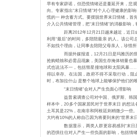
早有专家辟谣，但恐慌情绪还是蔓延开来，悲观
力
向。专家指出“末日情绪”对个人心理健康的影
慌的一 种含蓄方式。要摆脱世界末日情绪，首
介入公共情绪管理，把“末日情绪”的消极影响，
距离2012年12月21日越来越近，近日
利用“最后”的时间，多陪陪最亲 的人。该公
不如找个理由，让同事去陪陪父母亲人，珍惜所谓
而据外媒报道，12月21日是玛雅历的
抢购蜡烛和必需品现象，美国生存掩体销量也
式也说法不一，包括彗星撞地球和太阳风暴……
得以幸存。在法国，政府不得不采取行动，阻
时，布加拉什山 是整个地球上能够保护他们的唯一
“末日情绪”会对人产生负面心理影响
益普索调查公司对中国、俄罗斯、韩国、
样本中，20多个国家居民对于世界末日 的想
土耳其是22%，在南非和阿根廷则稍微少一些
大约有10%的人称自己因为将要到来的“世界末
数据显示，两类人群更容易感到“末日恐
的恐惧往往对人产生一些负面的影响，包括情绪