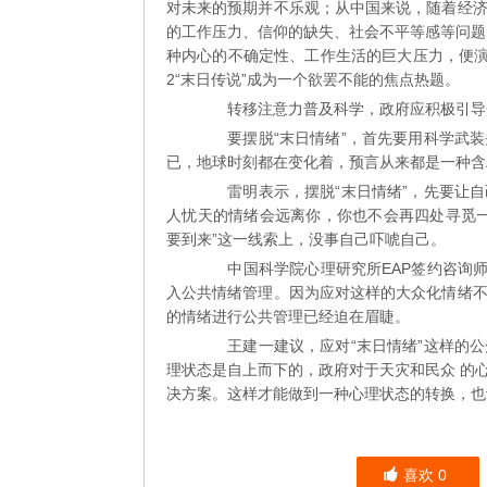
对未来的预期并不乐观；从中国来说，随着经
的工作压力、信仰的缺失、社会不平等感等问题
种内心的不确定性、工作生活的巨大压力，便演
2“末日传说”成为一个欲罢不能的焦点热题。
转移注意力普及科学，政府应积极引导
要摆脱“末日情绪”，首先要用科学武装
已，地球时刻都在变化着，预言从来都是一种含
雷明表示，摆脱“末日情绪”，先要让自
人忧天的情绪会远离你，你也不会再四处寻觅
要到来”这一线索上，没事自己吓唬自己。
中国科学院心理研究所EAP签约咨询师
入公共情绪管理。因为应对这样的大众化情绪
的情绪进行公共管理已经迫在眉睫。
王建一建议，应对“末日情绪”这样的公
理状态是自上而下的，政府对于天灾和民众 的
决方案。这样才能做到一种心理状态的转换，也
喜欢
0