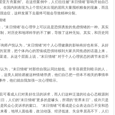
诺亚方舟案例”。在这些案例中，人们往往被“末日情绪”影响开始自己
”。在国内则表现为上个世纪末出现的居民大量囤积粮食的现象，而且
强迫症，这样发展下去最终可能会导致精神分裂。
情绪
“末日情绪”在心理学上可以说是恐惧诱发的焦虑情绪的一种。其实
机制，对历史和地球科学的不了解，导致了这种无知。其实，和历史同
。
师卢悦认为，“末日情绪”对个人心理健康的影响有好也有坏。从好
感的宣泄，把个体内心的苦恼或恐惧转移到大家共同焦虑的话题上来，
渠道。从这个层面上说，“末日情绪” 对于个人心理状态的调节未尝不
为，“末日情绪”对那些自我认同比较低、非常容易受到暗示的人，
绪，这类人就轻易被这种情绪俘虏，他们自己把一些本不相关的事情串
发事件，他们就自我加强一次心理暗示。
且可看成人们对美好生活的诉求，而人们这种泛滥的社会心态根源则
日，人们的“末日情绪”更多的是噱头，所谓的“世界末日”，或许只是
是民众心灵诉求的窗口。 “末日情绪”可看成是公众表达自己不安和恐
围来看，地球人面临着，政治动荡、经济低迷、失业率居高不下，人们