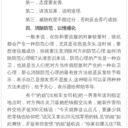
第一，态度要友善.
第二，讲清后果，说明道理.
第三，威胁程度不能过分，否则反会弄巧成拙.
四、消除防范，以情感化
一般来说，在你和要说服的对象较量时，彼此
都会产生一种防范心理，尤其是在危急关头.这时候，要
想使说服成功，你就要注意消除对方的防范心理.如何消
除防范心理呢?从潜意识来说，防范心理的产生是一种自
卫，也就是当人们把对方当作假想敌时产生的一种自卫
心理，那么消除防范心理的最有效方法就是反复给予暗
示，表示自己是朋友而不是敌人.这种暗示可以采用种种
方法来进行，给予关心，表示愿给帮助等等.
有个“的姐”(出租车女司机)把一男青年送到指定
地点时，对方掏出尖刀逼她把钱都交出来，她装作害怕
样交给歹徒300元钱说：“今天就挣这么点儿，要嫌少就
把零钱也给你吧.”说完又拿出20元找零用的钱.见“的姐”如
此爽快，歹徒有些发愣.“的姐”趁机说：“你家在哪儿住?我