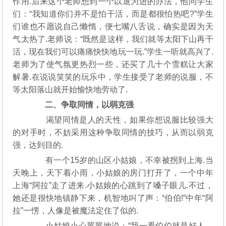
作用.后来这个老师想到一个以退为进的办法，他问学生
们：“我知道你们并不是怕干活，而是都很怕热吧?”学生
们谁也不愿说自己懒惰，便七嘴八舌说，确实是因为天
气太热了.老师说：“既然是这样，我们就等太阳下山再干
活，现在我们可以痛痛快快地玩一玩.”学生一听就高兴了.
老师为了使气氛更热烈一些，还买了几十个雪糕让大家
解暑.在说说笑笑的玩乐中，学生接受了老师的说服，不
等太阳落山就开始愉快地劳动了.
二、争取同情，以弱克强
渴望同情是人的天性，如果你想说服比较强大
的对手时，不妨采用这种争取同情的技巧，从而以弱克
强，达到目的.
有一个15岁的山区小姑娘，不幸被拐到上海.当
天晚上，天下着小雨，小姑娘的房门打开了，一个中年
上海“阿拉”走了进来.小姑娘的心跳到了嗓子眼儿.不过，
她还是很快地镇静下来，机智地叫了声：“伯伯!”中年“阿
拉”一愣，人像是被魔法定住了似的.
小姑娘小心翼翼地说：“我一看伯伯就是好人，