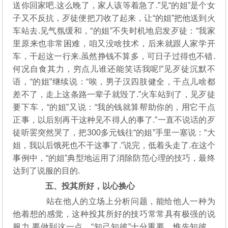
送你回家吧.这么晚了，家人该等着急了.”见“的姐”是个女
子又不反抗，歹徒便把刀收了起来，让“的姐”把他送到火
车站去.见气氛缓和，“的姐”不失时机地启发歹徒：“我家
里原来也非常困难，咱又没啥技术，后来就跟人家学开
车，干起这一行来.虽然挣钱不算多，可日子过得也不错.
何况自食其力，穷点儿谁还能笑话我呢!”见歹徒沉默不
语，“的姐”继续说：“唉，男子汉四肢健全，干点儿啥都
差不了，走上这条路一辈子就毁了.”火车站到了，见歹徒
要下车，“的姐”又说：“我的钱就算帮助你的，用它干点
正事，以后别再干这种见不得人的事了.”一直不说话的歹
徒听罢突然哭了，把300多元钱往“的姐”手里一塞说：“大
姐，我以后饿死也不干这事了.”说完，低着头走了.在这个
事例中，“的姐”典型地运用了消除防范心理的技巧，最终
达到了说服的目的.
五、投其所好，以心换心
站在他人的立场上分析问题，能给他人一种为
他着想的感觉，这种投其所好的技巧常常具有极强的说
服力.要做到这一点，“知己知彼”十分重要，惟先知彼，