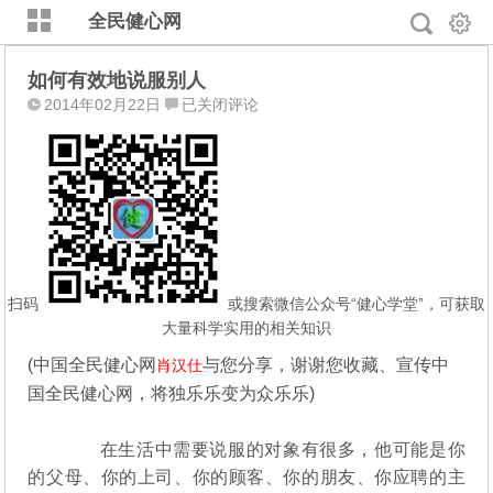
全民健心网
如何有效地说服别人
如
2014年02月22日
已关闭评论
何
有
效
地
说
服
别
人
扫码
或搜索微信公众号“健心学堂”，可获取
大量科学实用的相关知识
(
中国全民健心网
与您分享，谢谢您收藏、宣传中
肖汉仕
国全民健心网，将独乐乐变为众乐乐)
在生活中需要说服的对象有很多，他可能是你
的父母、你的上司、你的顾客、你的朋友、你应聘的主