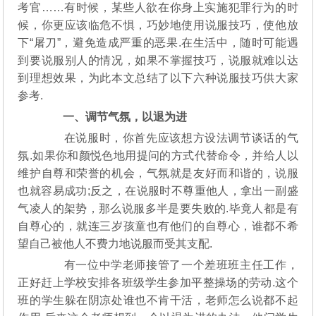
考官……有时候，某些人欲在你身上实施犯罪行为的时
候，你更应该临危不惧，巧妙地使用说服技巧，使他放
下“屠刀”，避免造成严重的恶果.在生活中，随时可能遇
到要说服别人的情况，如果不掌握技巧，说服就难以达
到理想效果，为此本文总结了以下六种说服技巧供大家
参考.
一、调节气氛，以退为进
在说服时，你首先应该想方设法调节谈话的气
氛.如果你和颜悦色地用提问的方式代替命令，并给人以
维护自尊和荣誉的机会，气氛就是友好而和谐的，说服
也就容易成功;反之，在说服时不尊重他人，拿出一副盛
气凌人的架势，那么说服多半是要失败的.毕竟人都是有
自尊心的，就连三岁孩童也有他们的自尊心，谁都不希
望自己被他人不费力地说服而受其支配.
有一位中学老师接管了一个差班班主任工作，
正好赶上学校安排各班级学生参加平整操场的劳动.这个
班的学生躲在阴凉处谁也不肯干活，老师怎么说都不起