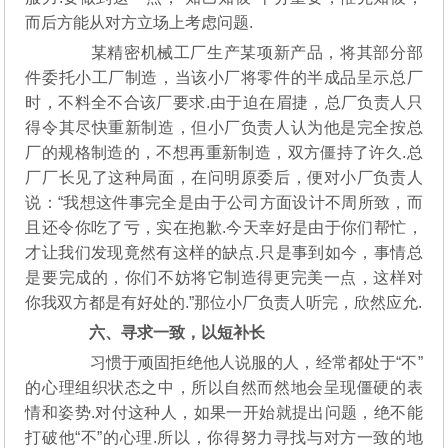
而后方能从对方立场上考虑问题.
某精密机械工厂生产某项新产品，将其部分部
件委托小工厂制造，当该小厂将零件的半成品呈示总厂
时，不料全不合该厂要求.由于迫在眉捷，总厂负责人只
得令其尽快重新制造，但小厂负责人认为他是完全按总
厂的规格制造的，不想再重新制造，双方僵持了许久.总
厂厂长见了这种局面，在问明原委后，便对小厂负责人
说：“我想这件事完全是由于公司方面设计不周所致，而
且还令你吃了亏，实在抱歉.今天幸好是由于你们帮忙，
才让我们发现竟然有这样的缺点.只是事到如今，事情总
是要完成的，你们不妨将它制造得更完美一点，这样对
你我双方都是有好处的.”那位小厂负责人听完，欣然应允.
六、寻求一致，以短补长
习惯于顽固拒绝他人说服的人，经常都处于“不”
的心理组织状态之中，所以自然而然地会呈现僵硬的表
情和姿势.对付这种人，如果一开始就提出问题，绝不能
打破他“不”的心理.所以，你得努力寻找与对方一致的地