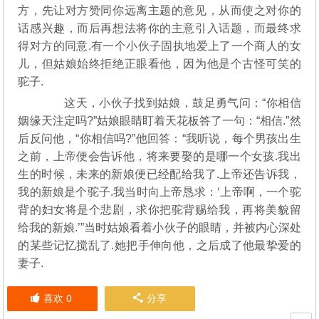
方，先让对方赞同你远离主题的意见，从而使之对你的
话感兴趣，而后再想法将你的主意引入话题，而最终求
得对方的同意.有一个小伙子固执地爱上了一个商人的女
儿，但姑娘始终拒绝正眼看他，因为他是个古怪可笑的
驼子.
这天，小伙子找到姑娘，鼓足勇气问：“你相信
姻缘天注定吗?”姑娘眼睛盯着天花板答了一句：“相信.”然
后反问他，“你相信吗?”他回答：“我听说，每个男孩出生
之前，上帝便会告诉他，将来要娶的是哪一个女孩.我出
生的时候，未来的新娘便已经配给我了.上帝还告诉我，
我的新娘是个驼子.我当时向上帝恳求：‘上帝啊，一个驼
背的妇女将是个悲剧，求你把驼背赐给我，再将美貌留
给我的新娘.’”当时姑娘看着小伙子的眼睛，并被内心深处
的某些记忆搅乱了.她把手伸向他，之后成了他最挚爱的
妻子.
喜欢
0
分享