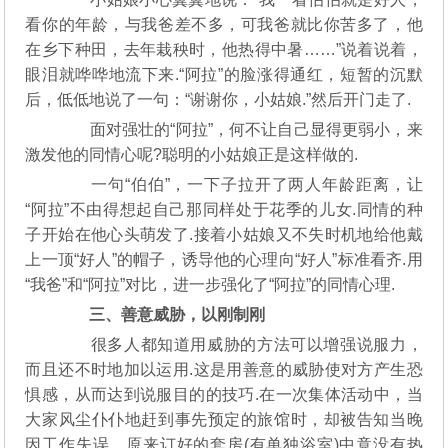
看你的年龄，与我爸差不多，可我爸就比你苦多了，他
在乡下种田，去年栽秧时，他热得中暑……”说着说着，
眼泪就哗哗地流下来.“阿拉”的脸涨得通红，短暂的沉默
后，低低地说了一句：“谢谢你，小姑娘.”然后开门走了.
面对强壮的“阿拉”，何不让自己显得更弱小，来
激发他的同情心呢?聪明的小姑娘正是这样做的.
一句“伯伯”，一下子拉开了两人年龄距离，让
“阿拉”不由得想起自己那同样处于花季的儿女.同情的种
子开始在他心头萌发了.接着小姑娘又不失时机地给他戴
上一顶“好人”的帽子，诱导他的心理向“好人”标准看齐.用
“我爸”和“阿拉”对比，进一步强化了“阿拉”的同情心理.
三、善意威胁，以刚制刚
很多人都知道用威胁的方法可以增强说服力，
而且还不时地加以运用.这是用善意的威胁使对方产生恐
惧感，从而达到说服目的的技巧.在一次集体活动中，当
大家风尘仆仆地赶到事先预定的旅馆时，却被告知当晚
因工作失误，原来订好的套房(有单独浴室)中竟没有热