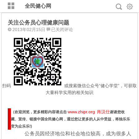
全民健心网
关注公务员心理健康问题
关
2013年02月15日
已关闭评论
注
公
务
员
心
理
健
康
扫码
或搜索微信公众号“健心学堂”，可获取
问
大量科学实用的相关知识
题
www.zhipr.org
肖汉仕
（欢迎浏览，更多精彩内容请点击
谢谢您收
藏、宣传、链接中国全民健心网，通过您让更多的人从中受益，将独乐乐
变为众乐乐!)
公务员因经济地位和社会地位较高，成为很多人