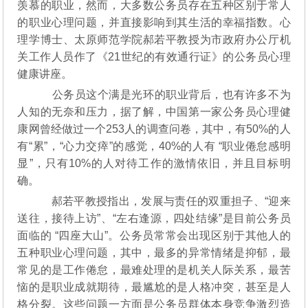
羡慕的职业，然而，大多数公务员存在五种区别于常人
的职业心理问题，并直接影响到其生活的幸福指数。心
理学博士、太原师范学院郝若平教授为市政府办公厅机
关工作人员作了《21世纪的有效通行证》的公务员心理
健康讲座。
公务员这个满是光环的职业背后，也有许多不为
人知的无奈和压力，据了解，中国第一家公务员心理健
康网曾经做过一个253人的调查问卷，其中，有50%的人
有“累”，“心力交瘁”的感觉，40%的人有 “职业倦怠感明
显”，只有10%的人对待工作的激情依旧，并且目标明
确。
郝若平教授指出，发展与责任的双重担子、“迎来
送往，接待上访”、“左右逢源，四处结缘”是目前公务员
面临的 “四座大山”。公务员常常会出现区别于其他人的
五种职业心理问题，其中，最多的异常情绪是抑郁，最
常见的是工作倦怠，最难处理的是机关人际关系，最苦
恼的是职业成就期待，最尴尬的是人格冲突，甚至是人
格分裂。这些问题一方面是公务员群体本身竞争激烈造