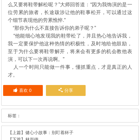
么又要将鞋带解松呢？”大师回答道：“因为我饰演的是一
位劳累的旅者，长途跋涉让他的鞋事松开，可以通过这
个细节表现他的劳累憔悴.”
“那你为什么不直接告诉你的弟子呢？”
“他能细心地发现我的鞋带松了，并且热心地告诉我，
我一定要保护他这种热情的积极性，及时地给他鼓励，
至于为什么要将鞋带解开，将来会有更多的机会教他表
演，可以下一次再说啊。”
人一个时间只能做一件事，懂抓重点，才是真正的人
才。
喜欢
0
分享
标签：
【上篇】
健心小故事：别盯着杯子
【下篇】
林崇德