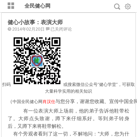
全民健心网
健心小故事：表演大师
健
2014年02月20日
已关闭评论
心
小
故
事：
表
演
大
师
扫码
或搜索微信公众号“健心学堂”，可获取
大量科学实用的相关知识
（
与您分享，谢谢您收藏、宣传中国全
中国全民健心网
肖汉仕
有一位表演大师上场前，他的弟子告诉他鞋带松
了。大师点头致谢，蹲下来仔细系好。等到弟子转身
后，又蹲下来将鞋带解松。
有个旁观者看到了这一切，不解地问：“大师，您为什