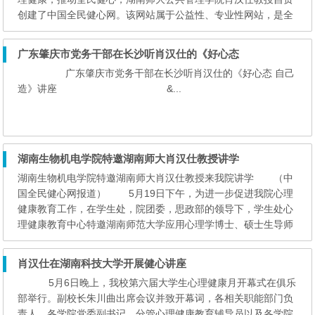
创建了中国全民健心网。该网站属于公益性、专业性网站，是全
国专业心理工作者展示风采的舞台，也是各行各业、各年龄段的
人群获取育心、护心智慧的平台。 &nbs...
广东肇庆市党务干部在长沙听肖汉仕的《好心态
广东肇庆市党务干部在长沙听肖汉仕的《好心态 自己
造》讲座 &...
湖南生物机电学院特邀湖南师大肖汉仕教授讲学
湖南生物机电学院特邀湖南师大肖汉仕教授来我院讲学 （中
国全民健心网报道） 5月19日下午，为进一步促进我院心理
健康教育工作，在学生处，院团委，思政部的领导下，学生处心
理健康教育中心特邀湖南师范大学应用心理学博士、硕士生导师
肖汉仕教授在图书馆报告厅为全院辅导员、班主任、心理健康教
育专职教师以及学生心理干部等进...
肖汉仕在湖南科技大学开展健心讲座
5月6日晚上，我校第六届大学生心理健康月开幕式在俱乐
部举行。副校长朱川曲出席会议并致开幕词，各相关职能部门负
责人、各学院党委副书记、分管心理健康教育辅导员以及各学院