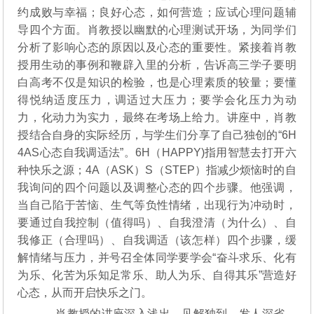
约成败与幸福；良好心态，如何营造；应试心理问题辅
导四个方面。肖教授以幽默的心理测试开场，为同学们
分析了影响心态的原因以及心态的重要性。紧接着肖教
授用生动的事例和鞭辟入里的分析，告诉高三学子要明
白高考不仅是知识的检验，也是心理素质的较量；要懂
得悦纳适度压力，调适过大压力；要学会化压力为动
力，化动力为实力，最终在考场上给力。讲座中，肖教
授结合自身的实际经历，与学生们分享了自己独创的“6H
4AS心态自我调适法”。6H（HAPPY)指用智慧去打开六
种快乐之源；4A（ASK）S（STEP）指减少烦恼时的自
我询问的四个问题以及调整心态的四个步骤。他强调，
当自己陷于苦恼、生气等负性情绪，出现行为冲动时，
要通过自我控制（值得吗）、自我澄清（为什么）、自
我修正（合理吗）、自我调适（该怎样）四个步骤，缓
解情绪与压力，并号召全体同学要学会“奋斗求乐、化有
为乐、化苦为乐知足常乐、助人为乐、自得其乐”营造好
心态，从而开启快乐之门。
肖教授的讲座深入浅出、见解独到、发人深省，