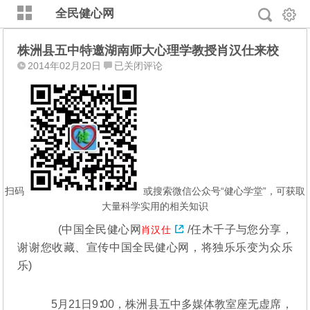
全民健心网
株洲县五中特邀湖南师大心理学教授肖汉仕来校
株
2014年02月20日
已关闭评论
洲
县
五
中
特
邀
湖
南
扫码
或搜索微信公众号“健心学堂”，可获取
师
大量科学实用的相关知识
大
(
中国全民健心网
/任木千子与您分享，
肖汉仕
心
谢谢您收藏、宣传中国全民健心网，将独乐乐变为众乐
理
学
乐)
教
授
5月21日9∶00，株洲县五中多媒体教室座无虚席，
肖