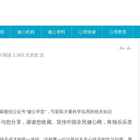
闻
健心机构
健心资料
心理保健
心理教育
A+
A-
阅读 1,363 次浏览 次
索微信公众号“健心学堂”，可获取大量科学实用的相关知识
子与您分享，谢谢您收藏、宣传中国全民健心网，将独乐乐变
子成才的唯一途径。没有哪一位父母会不关心孩子的学习问题。要