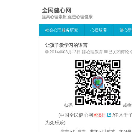
全民健心网
提高心理素质,促进心理健康
社会心理服务研究
心质培养
健心新
让孩子爱学习的语言
让
2014年03月13日
心理教育
已关闭评论
孩
子
爱
学
习
的
语
言
扫码
或搜
(中国全民健心网
/任木千
肖汉仕
为众乐乐)
非志无以成学，非学无以成才。学习是孩