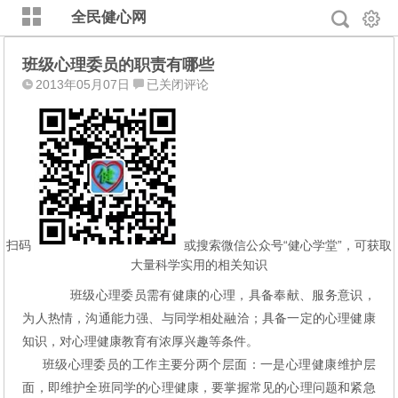
全民健心网
班级心理委员的职责有哪些
班
2013年05月07日
已关闭评论
级
心
理
委
员
的
职
责
扫码
或搜索微信公众号“健心学堂”，可获取
有
大量科学实用的相关知识
哪
班级心理委员需有健康的心理，具备奉献、服务意识，
些
为人热情，沟通能力强、与同学相处融洽；具备一定的心理健康
知识，对心理健康教育有浓厚兴趣等条件。
班级心理委员的工作主要分两个层面：一是心理健康维护层
面，即维护全班同学的心理健康，要掌握常见的心理问题和紧急