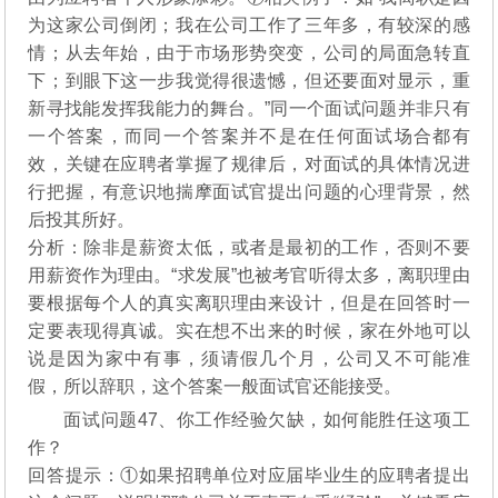
为这家公司倒闭；我在公司工作了三年多，有较深的感
情；从去年始，由于市场形势突变，公司的局面急转直
下；到眼下这一步我觉得很遗憾，但还要面对显示，重
新寻找能发挥我能力的舞台。”同一个面试问题并非只有
一个答案，而同一个答案并不是在任何面试场合都有
效，关键在应聘者掌握了规律后，对面试的具体情况进
行把握，有意识地揣摩面试官提出问题的心理背景，然
后投其所好。
分析：除非是薪资太低，或者是最初的工作，否则不要
用薪资作为理由。“求发展”也被考官听得太多，离职理由
要根据每个人的真实离职理由来设计，但是在回答时一
定要表现得真诚。实在想不出来的时候，家在外地可以
说是因为家中有事，须请假几个月，公司又不可能准
假，所以辞职，这个答案一般面试官还能接受。
面试问题47、你工作经验欠缺，如何能胜任这项工
作？
回答提示：①如果招聘单位对应届毕业生的应聘者提出