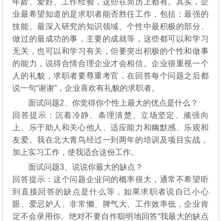
年龄、爱好、工作经验，这些在简历上都有。其实，企
业最希望知道的是求职者能否胜任工作，包括：最强的
技能、最深入研究的知识领域、个性中最积极的部分、
做过的最成功的事，主要的成就等，这些都可以和学习
无关，也可以和学习有关，但要突出积极的个性和做事
的能力，说得合情合理企业才会相信。企业很重视一个
人的礼貌，求职者要尊重考官，在回答每个问题之后都
说一句“谢谢”，企业喜欢有礼貌的求职者。
面试问题2、你觉得你个性上最大的优点是什么？
回答提示：沉着冷静、条理清楚、立场坚定、顽强向
上、乐于助人和关心他人、适应能力和幽默感、乐观和
友爱。我在北大青鸟经过一到两年的培训及项目实战，
加上实习工作，使我适合这份工作。
面试问题3、说说你最大的缺点？
回答提示：这个问题企业问的概率很大，通常不希望听
到直接回答的缺点是什么等，如果求职者说自己小心
眼、爱忌妒人、非常懒、脾气大、工作效率低，企业肯
定不会录用你。绝对不要自作聪明地回答“我最大的缺点