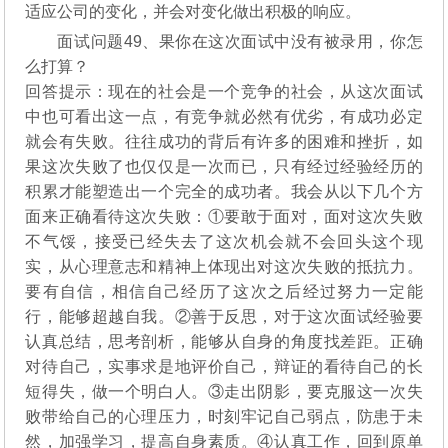
适应公司的变化，并会对变化做出积极的响应。
面试问题49、果你在这次面试中没有被录用，你怎
么打算？
回答提示：现在的社会是一个竞争的社会，从这次面试
中也可看出这一点，有竞争就必然有优劣，有成功必定
就会有失败。往往成功的背后有许多的困难和挫折，如
果这次失败了也仅仅是一次而已，只有经过经验经历的
积累才能塑造出一个完全的成功者。我会从以下几个方
面来正确看待这次失败：①要敢于面对，面对这次失败
不气馁，接受已经失去了这次机会就不会回头这个现
实，从心理意志和精神上体现出对这次失败的抵抗力。
要有自信，相信自己经历了这次之后经过努力一定能
行，能够超越自我。②善于反思，对于这次面试经验要
认真总结，思考剖析，能够从自身的角度找差距。正确
对待自己，实事求是地评价自己，辩证的看待自己的长
短得失，做一个明白人。③走出阴影，要克服这一次失
败带给自己的心理压力，时刻牢记自己弱点，防患于未
然，加强学习，提高自身素质。④认真工作，回到原单