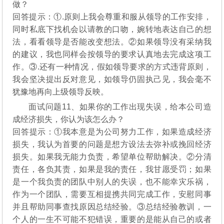
做？
回答提示：①.原则上我会尊重和服从领导的工作安排，
同时私底下找机会以请教的口吻，婉转地表达自己的想
法，看看领导是否能改变想法。②如果领导没有采纳我
的建议，我也同样会按领导的要求认真地去完成这项工
作。③.还有一种情况，假如领导要求的方式违背原则，
我会坚决提出反对意见，如领导仍固执己见，我会毫不
犹豫地再向上级领导反映。
面试问题11、如果你的工作出现失误，给本公司造
成经济损失，你认为该怎么办？
回答提示：①我本意是为公司努力工作，如果造成经济
损失，我认为首要的问题是想方设法去弥补或挽回经济
损失。如果我无能力负责，希望单位帮助解决。②分清
责任，各负其责，如果是我的责任，我甘愿受罚；如果
是一个我负责的团队中别人的失误，也不能幸灾乐祸，
作为一个团队，需要互相提携共同完成工作，安慰同事
并且帮助同事查找原因总结经验。③总结经验教训，一
个人的一生不可能不犯错误，重要的是能从自己的或者