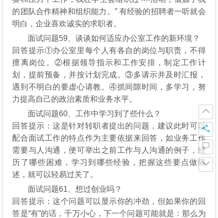
的团队合作精神和组织能力。” 有经验的招聘者一听就会
明白，企业喜欢诚实的求职者。
面试问题59、谈谈如何适应办公室工作的新环境？
回答提示①办公室里每个人有各自的岗位与职责，不得
擅离岗位。②根据领导指示和工作安排，制定工作计
划，提前预备，并按计划完成。③多请示并及时汇报，
遇到不明白的要虚心请教。④抓间隙时间，多学习，努
力提高自己的政治素质和业务水平。
面试问题60、工作中学习到了些什么？
回答提示：这是针对转职者提出的问题，建议此时可以
配合面试工作的特点作为主要依据来回答，如业务工作
需要与人沟通，便可举出之前工作与人沟通的例子，经
历了哪些困难，学习到哪些经验，把握这些要点做陈
述，就可以轻易过关了。
面试问题61、想过创业吗？
回答提示：这个问题可以显示你的冲劲，但如果你的回
答是“有”的话，千万小心，下一个问题可能就是：那么为