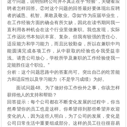
这个问题，说明招聘公司并不真正在乎“经验”，关键看应
聘者怎样回答。②对这个问题的回答最好要体现出应聘
者的诚恳、机智、果敢及敬业。③如“作为应届毕业生，
在工作经验方面的确会有所欠缺，因此在读书期间我一
直利用各种机会在这个行业里做兼职。我也发现，实际
工作远比书本知识丰富、复杂。但我有较强的责任心、
适应能力和学习能力，而且比较勤奋，所以在兼职中均
能圆满完成各项工作，从中获取的经验也令我受益非
浅。请贵公司放心，学校所学及兼职的工作经验使我一
定能胜任这个职位。”
分析：这个问题思路中的答案尚可。突出自己的吃苦能
力和适应性以及学习能力（不是学习成绩）为好。
面试问题48、为了做好你工作份外之事，你该怎样
获得他人的支持和帮助？
回答提示：每个公司都在不断变化发展的过程中，你当
然希望你的员工也是这样。你希望得到那些希望并欢迎
变化的人，因为这些人明白，为了公司的发展，变化是
公司日常生活中重要组成部分。这样的员工往往很容易