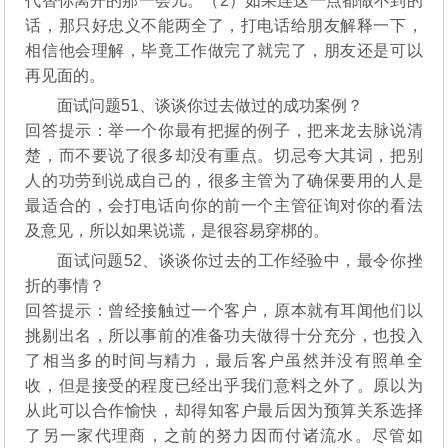
代替你离开的那一会儿。（2）如果连这一点都做不到的
话，那只好忠义不能两全了，打电话给朋友解释一下，
相信他会理解，毕竟工作做完了就完了，朋友还是可以
再见面的。
面试问题51、谈谈你过去做过的成功案例？
回答提示：举一个你最有把握的例子，把来龙去脉说清
楚，而不要说了很多却没有重点。切忌夸大其词，把别
人的功劳到说成自己的，很多主管为了确保要用的人是
最适合的，会打电话向你的前一个主管征询对你的看法
及意见，所以如果说谎，是很容易穿梆的。
面试问题52、谈谈你过去的工作经验中，最令你挫
折的事情？
回答提示：曾经接触过一个客户，原本就有耳闻他们以
挑剔出名，所以事前的准备功夫做得十分充分，也投入
了相当多的时间与精力，最后客户虽然并没有照单全
收，但是接受的程度已经出乎我们意料之外了。原以为
从此可以合作愉快，却得知客户最后因为预算关系选择
了另一家代理商，之前的努力因而付诸流水。尽管如