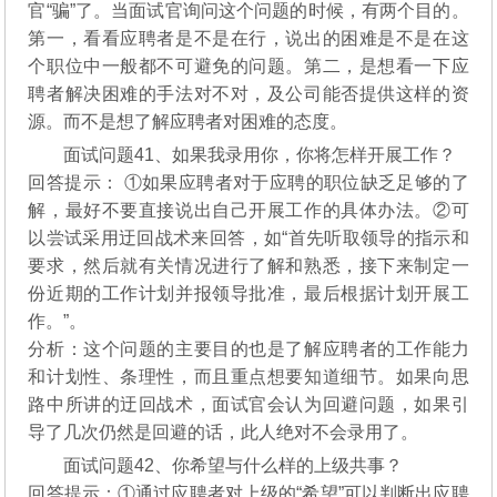
官“骗”了。当面试官询问这个问题的时候，有两个目的。
第一，看看应聘者是不是在行，说出的困难是不是在这
个职位中一般都不可避免的问题。第二，是想看一下应
聘者解决困难的手法对不对，及公司能否提供这样的资
源。而不是想了解应聘者对困难的态度。
面试问题41、如果我录用你，你将怎样开展工作？
回答提示： ①如果应聘者对于应聘的职位缺乏足够的了
解，最好不要直接说出自己开展工作的具体办法。②可
以尝试采用迂回战术来回答，如“首先听取领导的指示和
要求，然后就有关情况进行了解和熟悉，接下来制定一
份近期的工作计划并报领导批准，最后根据计划开展工
作。”。
分析：这个问题的主要目的也是了解应聘者的工作能力
和计划性、条理性，而且重点想要知道细节。如果向思
路中所讲的迂回战术，面试官会认为回避问题，如果引
导了几次仍然是回避的话，此人绝对不会录用了。
面试问题42、你希望与什么样的上级共事？
回答提示：①通过应聘者对上级的“希望”可以判断出应聘