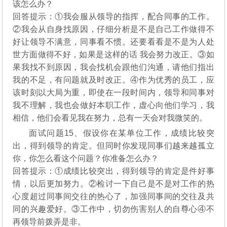
该怎么办？
回答提示：①我会服从领导的指挥，配合同事的工作。
②我会从自身找原因，仔细分析是不是自己工作做得不
好让领导不满意，同事看不惯。还要看看是不是为人处
世方面做得不好，如果是这样的话 我会努力改正。③如
果我找不到原因，我会找机会跟他们沟通，请他们指出
我的不足，有问题就及时改正。④作为优秀的员工，应
该时刻以大局为重，即使在一段时间内，领导和同事对
我不理解，我也会做好本职工作，虚心向他们学习，我
相信，他们会看见我在努力，总有一天会对我微笑的。
面试问题15、假设你在某单位工作，成绩比较突
出，得到领导的肯定。但同时你发现同事们越来越孤立
你，你怎么看这个问题？你准备怎么办？
回答提示：①成绩比较突出，得到领导的肯定是件好事
情，以后更加努力。②检讨一下自己是不是对工作的热
心度超过同事间交往的热心了，加强同事间的交往及共
同的兴趣爱好。③工作中，切勿伤害别人的自尊心④不
再领导前拨弄是非。