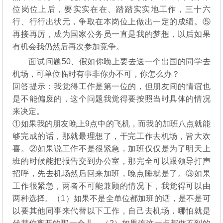
位岗位上后，要实实在在、踏踏实实地工作，三十六
行、行行出状元，争取在本岗位上做出一定的成绩。⑤
再接再厉，成为国家公务员一直是我的梦想，以后如果
有机会我仍然后再次参加竞争。
面试问题50、假如你晚上要去送一个出国的同学去
机场，可单位临时有事非你办不可，你怎么办？
回答提示：我觉得工作是第一位的，但朋友间的情谊也
是不能偏废的，这个问题我觉得要按照当时具体的情况
来决定。
①如果我的朋友晚上9点中的飞机，而我的加班八点就能
够完成的话，那就最理想了，干完工作去机场，皆大欢
喜。②如果说工作不是很紧急，加班仅仅是为了明天上
班的时候能把报告交到办公室，那完全可以跟领导打声
招呼，先去机场然后回来加班，晚点睡就是了。③如果
工作很紧急，两者不可能兼顾的情况下，我觉得可以由
两种选择。（1）如果不是全单位都加班的话，是不是可
以要其他同事来代替以下工作，自己去机场，哪怕就是