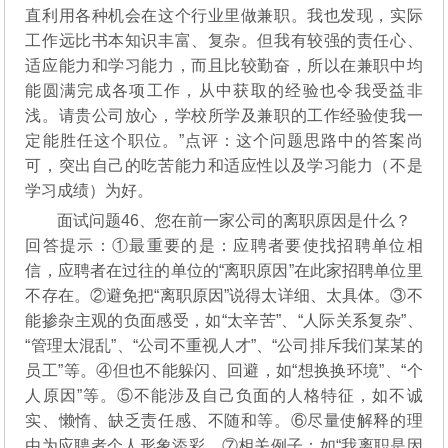
直利用各种机会在这个行业里做兼职。我也发现，实际
工作远比书本知识丰富、复杂。但我有较强的责任心、
适应能力和学习能力，而且比较勤奋，所以在兼职中均
能圆满完成各项工作，从中获取的经验也令我受益非
浅。请贵公司放心，学校所学及兼职的工作经验使我一
定能胜任这个职位。”点评：这个问题思路中的答案尚
可，突出自己的吃苦能力和适应性以及学习能力（不是
学习成绩）为好。
面试问题46、您在前一家公司的离职原因是什么？
回答提示：①最重要的是：应聘者要使找招聘单位相
信，应聘者在过往的单位的“离职原因”在此家招聘单位里
不存在。②避免把“离职原因”说得太详细、太具体。③不
能掺杂主观的负面感受，如“太辛苦”、“人际关系复杂”、
“管理太混乱”、“公司不重视人才”、“公司排斥我们某某的
员工”等。④但也不能躲闪、回避，如“想换换环境”、“个
人原因”等。⑤不能涉及自己负面的人格特征，如不诚
实、懒惰、缺乏责任感、不随和等。⑥尽量使解释的理
由为应聘者个人形象添彩。⑦相关例子：如“我离职是因