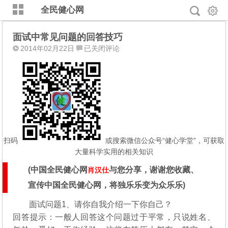
全民健心网
面试中常见问题的回答技巧
面
2014年02月22日
已关闭评论
试
中
常
见
问
题
的
回
扫码
或搜索微信公众号“健心学堂”，可获取
答
大量科学实用的相关知识
技
(
中国全民健心网
与您分享，谢谢您收藏、
肖汉仕
巧
宣传中国全民健心网，将独乐乐变为众乐乐)
面试问题1、请你自我介绍一下你自己？
回答提示：一般人回答这个问题过于平常，只说姓名、