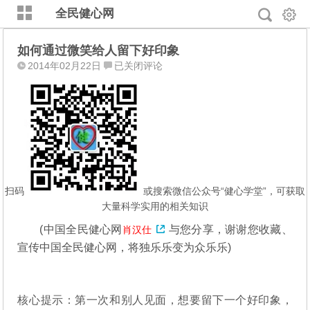
全民健心网
如何通过微笑给人留下好印象
如
2014年02月22日
已关闭评论
何
通
过
微
笑
给
人
留
扫码
或搜索微信公众号“健心学堂”，可获取
下
大量科学实用的相关知识
好
(
中国全民健心网
与您分享，谢谢您收藏、
肖汉仕
印
宣传中国全民健心网，将独乐乐变为众乐乐)
象
核心提示：第一次和别人见面，想要留下一个好印象，