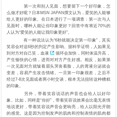
第一次和别人见面，想要留下一个好印象，怎
么做才好呢？日本MSN JAPAN撰文认为，爱笑的人能够
给人更好的印象。在日本进行了一项调查：第一次与人
见面时，哪种人能让你印象更好？回答中有将近70%的
人认为“爱笑的人能让我印象更好”。
有一种说法认为“6秒就能决定第一印象”，其实
笑容会对这6秒的判定产生影响。据科学证明，人如果见
到对方对自己笑，
血液
循环会加快，同时体温升高，
产生愉快的心情，进而对对方产生好感。相反，如果第
一次见面对方就皱着眉头哭丧着脸，人的胃液分泌就会
变差，容易产生攻击情绪。一旦第一印象很差，之后不
经过7-8次见面或者两小时交谈，根本无法扭转这种糟糕
的印象。
另外，带着笑容说话的声音也会给人以好印
象。比如，同样是“你好”，带着笑容说效果会比毫无表情
地说更好，带着笑容说声音会更响亮，给人以阳光开朗
的感觉。这是因为控制发声的肌肉和控制表情的肌肉都