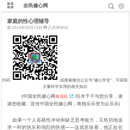
全民健心网
家庭的性心理辅导
家
2014年03月13日
已关闭评论
庭
的
性
心
理
辅
导
扫码
或搜索微信公众号“健心学堂”，可获取
大量科学实用的相关知识
(中国全民健心网
/任木千子与您分享，谢
肖汉仕
谢您收藏、宣传中国全民健心网，将独乐乐变为众乐乐)
如果一个人容易性冲动和缺乏思考能力，又热切地追
求一时的快乐和强烈的快感——这就意味着，他正处在