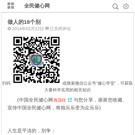
全民健心网
做人的18个别
做
2014年02月22日
已关闭评论
人
的
18
个
别
扫码
或搜索微信公众号“健心学堂”，可获取
大量科学实用的相关知识
(
中国全民健心网
与您分享，谢谢您收藏、
肖汉仕
宣传中国全民健心网，将独乐乐变为众乐乐)
人生是平淡的，别争；