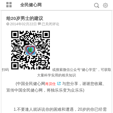
全民健心网
给20岁男士的建议
给
2014年02月22日
已关闭评论
20
岁
男
士
的
建
议
扫码
或搜索微信公众号“健心学堂”，可获取
大量科学实用的相关知识
(
中国全民健心网
与您分享，谢谢您收藏、
肖汉仕
宣传中国全民健心网，将独乐乐变为众乐乐)
1.不要逢人就诉说你的困难和遭遇，20岁的你已经需