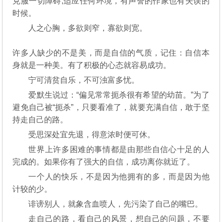
克服一切障碍,适应任何环境，有声誉的作家也有失误的
时候。
人之心胸，多欲则窄，寡欲则宽。
许多人缺少的不是美，而是自信的气质，记住：自信本
身就是一种美。有了积极的心态就容易成功。
宁可清贫自乐，不可浊富多忧。
爱默生说过：“偏见常常扼杀很有希望的幼苗。”为了
避免自己被“扼杀”，只要看准了，就要充满自信，敢于坚
持走自己的路。
受思深处宜先退，得意浓时便可休。
世界上许多困难的事情都是由那些自信心十足的人
完成的。如果你有了强大的自信，成功离你就近了。
一个人的快乐，不是因为他拥有的多，而是因为他
计较的少。
诽谤别人，就象含血喷人，先污染了自己的嘴巴。
走自己的路，看自己的风景，想自己的问题，不要