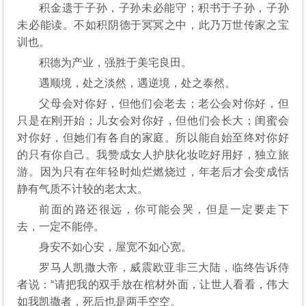
积金遗于子孙，子孙未必能守；积书于子孙，子孙
未必能读。不如积阴德于冥冥之中，此乃万世传家之宝
训也。
积德为产业，强胜于美宅良田。
遇顺境，处之淡然，遇逆境，处之泰然。
父母会对你好，但他们会老去；老公会对你好，但
只是在刚开始；儿女会对你好，但他们会长大；闺蜜会
对你好，但她们有各自的家庭。所以能自始至终对你好
的只有你自己。我赞成女人护肤化妆吃好用好，独立旅
游。因为只有在年轻时灿烂燃烧过，年老后才会变成恬
静有气质不计较的老太太。
前面的路还很远，你可能会哭，但是一定要走下
去，一定不能停。
身安不如心安，屋宽不如心宽。
罗马人凯撒大帝，威震欧亚非三大陆，临终告诉侍
者说：“请把我的双手放在棺材外面，让世人看看，伟大
如我凯撒者，死后也是两手空空。