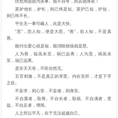
扶危周急固为美事。能不自夸，则其德厚矣！
莫妒他长，妒长，则己终是短。莫护己短，护短，
则己终不长。
平生无一事可瞒人，此是大快。
“恶”，恐人知，便是大恶。“善”，欲人知，不是真
善。
能付出爱心就是福，能消除烦恼就是慧。
人为善，福虽未至，祸已远离；人为恶，祸虽未
至，福已远离。
是非天天有，不听自然无。
五官刺激，不是真正的享受。内在安祥，才是下手
之处。
不妄求，则心安，不妄做，则身安。
不自重者，取辱。不自长者，取祸。不自满者，受
益。不自足者，博闻。
人之所以平凡，在于无法超越自己。