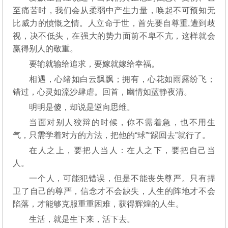
至痛苦时，我们会从柔弱中产生力量，唤起不可预知无
比威力的愤慨之情。人立命于世，首先要自尊重,遭到歧
视，决不低头，在强大的势力面前不卑不亢，这样就会
赢得别人的敬重。
要输就输给追求，要嫁就嫁给幸福。
相遇，心绪如白云飘飘；拥有，心花如雨露纷飞；
错过，心灵如流沙肆虐。回首，幽情如蓝静夜清。
明明是傻，却说是逆向思维。
当面对别人狡辩的时候，你不需着急，也不用生
气，只需学着对方的方法，把他的“球”“踢回去”就行了。
在人之上，要把人当人：在人之下，要把自己当
人。
一个人，可能犯错误，但是不能丧失尊严。只有捍
卫了自己的尊严，信念才不会缺失，人生的阵地才不会
陷落，才能够克服重重困难，获得辉煌的人生。
生活，就是生下来，活下去。