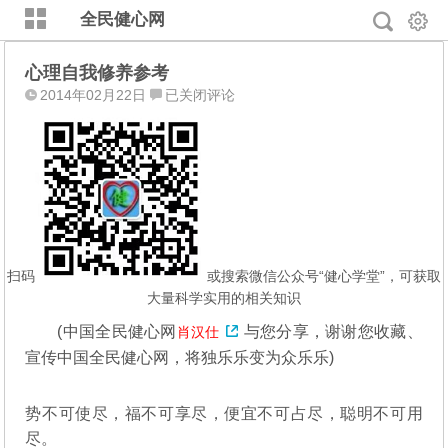
全民健心网
心理自我修养参考
心
2014年02月22日
已关闭评论
理
自
我
修
养
参
考
扫码
或搜索微信公众号“健心学堂”，可获取
大量科学实用的相关知识
(
中国全民健心网
与您分享，谢谢您收藏、
肖汉仕
宣传中国全民健心网，将独乐乐变为众乐乐)
势不可使尽，福不可享尽，便宜不可占尽，聪明不可用
尽。