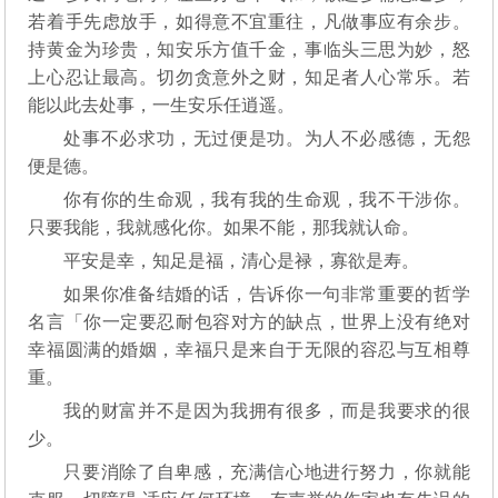
若着手先虑放手，如得意不宜重往，凡做事应有余步。
持黄金为珍贵，知安乐方值千金，事临头三思为妙，怒
上心忍让最高。切勿贪意外之财，知足者人心常乐。若
能以此去处事，一生安乐任逍遥。
处事不必求功，无过便是功。为人不必感德，无怨
便是德。
你有你的生命观，我有我的生命观，我不干涉你。
只要我能，我就感化你。如果不能，那我就认命。
平安是幸，知足是福，清心是禄，寡欲是寿。
如果你准备结婚的话，告诉你一句非常重要的哲学
名言「你一定要忍耐包容对方的缺点，世界上没有绝对
幸福圆满的婚姻，幸福只是来自于无限的容忍与互相尊
重。
我的财富并不是因为我拥有很多，而是我要求的很
少。
只要消除了自卑感，充满信心地进行努力，你就能