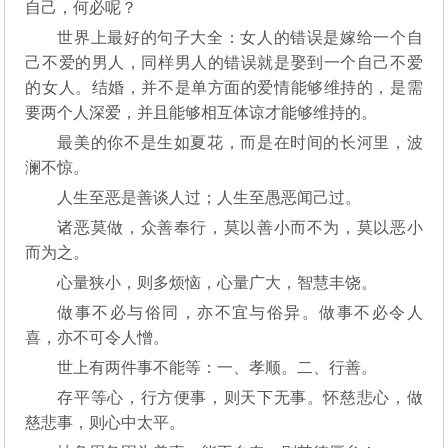
自己，何必呢？
世界上最好的句子大全：女人的错误是嫁给一个自
己不爱的男人，同样男人的错误就是娶到一个自己不爱
的女人。结婚，并不是单方面的爱情能够维持的，是需
要两个人深爱，并且能够相互体谅才能够维持的。
最美的你不是生如夏花，而是在时间的长河里，波
澜不惊。
人生至恶是善谈人过；人生至愚恶闻己过。
诸恶莫做，众善奉行，莫以善小而不为，莫以恶小
而为之。
心量狭小，则多烦恼，心量广大，智慧丰饶。
做事不必与俗同，亦不宜与俗异。做事不必令人
喜，亦不可令人憎。
世上有两件事不能等：一、孝顺。二、行善。
存平等心，行方便事，则天下无事。怀慈悲心，做
慈悲事，则心中太平。