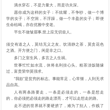
滴水穿石，不是力量大，而是功夫深。
愿你成为这样的女子：不炫耀，不争吵，做一个博
学的女子；不空洞，不浮躁，做一个丰盈的女子；即便
生命枯竭，亦在优雅中变老。
平生不做皱眉事,世上应无切齿人。
须交有道之人，莫结无义之友。饮清静之茶，莫贪花色
之酒。开方便之门，闲是非之口。
多门之室生风，多言之人生祸。
世事忙忙如水流，休将名利挂心头。粗茶淡饭随缘
过，富贵荣华莫强求。
“我欲”是贫穷的标志。事能常足，心常惬，人到无求
品自高。
人有两条路要走，一条是必须走的，一条是想走
的，你必须把必须走的路走漂亮，才可以走想走的路。
走不进的世界就不要硬挤了，难为了别人，作贱了