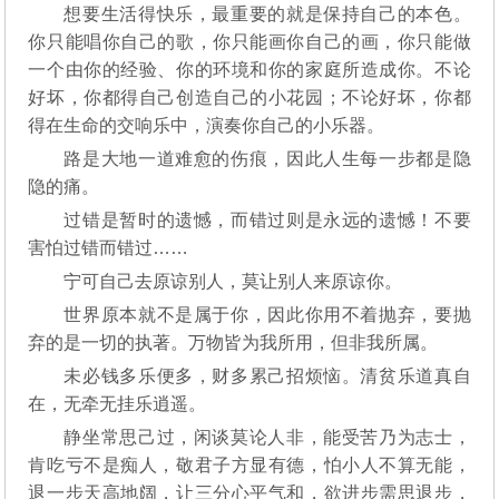
想要生活得快乐，最重要的就是保持自己的本色。
你只能唱你自己的歌，你只能画你自己的画，你只能做
一个由你的经验、你的环境和你的家庭所造成你。不论
好坏，你都得自己创造自己的小花园；不论好坏，你都
得在生命的交响乐中，演奏你自己的小乐器。
路是大地一道难愈的伤痕，因此人生每一步都是隐
隐的痛。
过错是暂时的遗憾，而错过则是永远的遗憾！不要
害怕过错而错过……
宁可自己去原谅别人，莫让别人来原谅你。
世界原本就不是属于你，因此你用不着抛弃，要抛
弃的是一切的执著。万物皆为我所用，但非我所属。
未必钱多乐便多，财多累己招烦恼。清贫乐道真自
在，无牵无挂乐逍遥。
静坐常思己过，闲谈莫论人非，能受苦乃为志士，
肯吃亏不是痴人，敬君子方显有德，怕小人不算无能，
退一步天高地阔，让三分心平气和，欲进步需思退步，