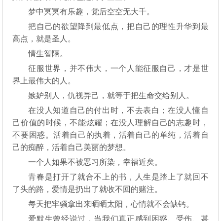
梦中冥冥有乐趣，觉后空空无大千。
把自己的欲望降到最低点，把自己的理性升华到最
高点，就是圣人。
情生智隔。
征服世界，并不伟大，一个人能征服自己，才是世
界上最伟大的人。
嫉妒别人，仇视异己，就等于把生命交给别人。
在没人知道自己的付出时，不去表白；在没人懂自
己价值的时候，不能炫耀；在没人理解自己的志趣时，
不要困惑。活着自己的执着，活着自己的单纯，活着自
己的痴醉，活着自己美丽的梦想。
一个人如果不被恶习所染，幸福近矣。
青春是打开了就合不上的书，人生是踏上了就回不
了头的路，爱情是扔出了就收不回的赌注。
每天把牢骚拿出来晒晒太阳，心情就不会缺钙。
爱默生曾经说过，当我们真正感到困惑、受伤、甚