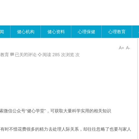
闻
健心机构
健心资料
心理保健
心理教育
A+
A-
最
理教育
已关闭评论
阅读 285 次浏览 次
好
的
修
养，
是
和
家
人
索微信公众号“健心学堂”，可获取大量科学实用的相关知识
好
好
，有时不惜花费很多的精力去处理人际关系，却往往忽略了也要与家人
说
话