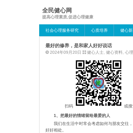
全民健心网
提高心理素质,促进心理健康
社会心理服务研究
心质培养
健心新
最好的修养，是和家人好好说话
2024年09月20日
健心人士
,
健心资料
,
心
扫码
或搜
1
、
把最好的情绪留给最爱的人
我们在生活中时常会考虑如何与朋友交往
好好相处。