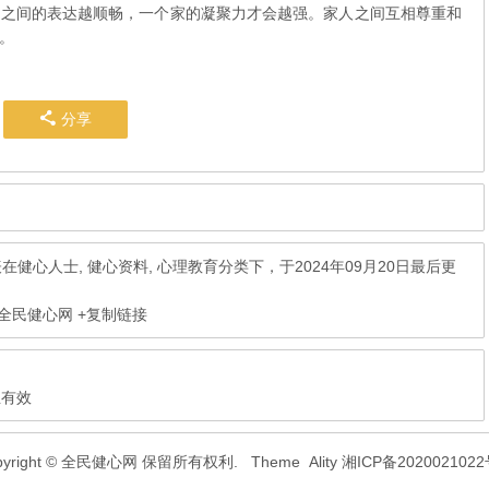
互之间的表达越顺畅，一个家的凝聚力才会越强。家人之间互相尊重和
。
分享
表在
健心人士
,
健心资料
,
心理教育
分类下，于2024年09月20日最后更
 全民健心网
+复制链接
且有效
pyright © 全民健心网 保留所有权利.
Theme
Ality
湘ICP备2020021022