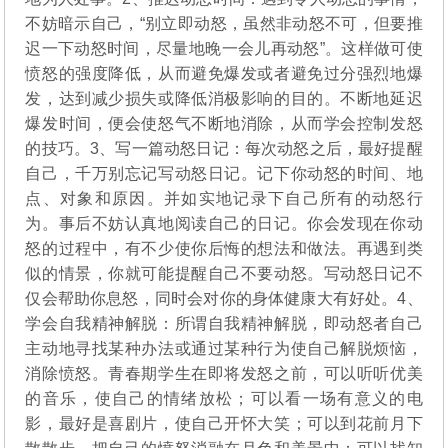
不妨暗示自己，“别立即动怒，虽然非动怒不可，但要推
迟一下动怒时间，尽量地晚一会儿再动怒”。这样做可使
愤怒的强度降低，从而避免爆发或者避免过分强烈地爆
发，达到减少损失或降低消极影响的目的。不断地延迟
爆发时间，便会使怒气不断地消除，从而学会控制发怒
的技巧。3、写一篇动怒日记：每次动怒之后，最好提醒
自己，千万别忘记写动怒日记。记下你动怒的时间、地
点、对象和原因。并如实地记录下自己所有的动怒行
为。事后不妨认真地阅读自己的日记。你会发现在你动
怒的过程中，有不少使你后悔的想法和做法。再遇到类
似的情景，你就可能提醒自己不要动怒。写动怒日记不
仅会帮助你息怒，同时会对你的身体健康大有好处。4、
学会自我精神解脱：所谓自我精神解脱，即动怒者自己
主动地寻找某种办法或通过某种行为使自己解脱烦恼，
消除愤怒。青春期学生在即将发怒之前，可以听听优美
的音乐，使自己的情绪放松；可以看一场有意义的电
影，最好是喜剧片，使自己开怀大笑；可以到花前月下