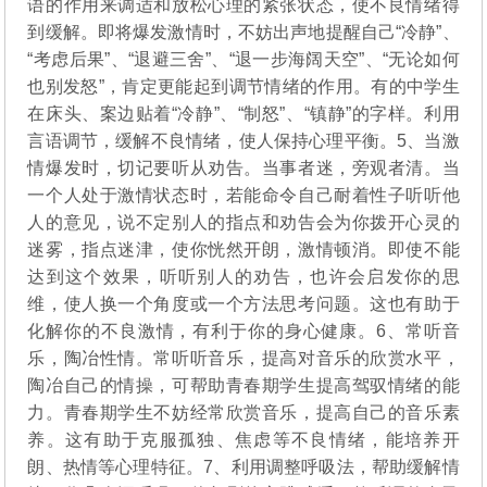
语的作用来调适和放松心理的紧张状态，使不良情绪得
到缓解。即将爆发激情时，不妨出声地提醒自己“冷静”、
“考虑后果”、“退避三舍”、“退一步海阔天空”、“无论如何
也别发怒”，肯定更能起到调节情绪的作用。有的中学生
在床头、案边贴着“冷静”、“制怒”、“镇静”的字样。利用
言语调节，缓解不良情绪，使人保持心理平衡。5、当激
情爆发时，切记要听从劝告。当事者迷，旁观者清。当
一个人处于激情状态时，若能命令自己耐着性子听听他
人的意见，说不定别人的指点和劝告会为你拨开心灵的
迷雾，指点迷津，使你恍然开朗，激情顿消。即使不能
达到这个效果，听听别人的劝告，也许会启发你的思
维，使人换一个角度或一个方法思考问题。这也有助于
化解你的不良激情，有利于你的身心健康。6、常听音
乐，陶冶性情。常听听音乐，提高对音乐的欣赏水平，
陶冶自己的情操，可帮助青春期学生提高驾驭情绪的能
力。青春期学生不妨经常欣赏音乐，提高自己的音乐素
养。这有助于克服孤独、焦虑等不良情绪，能培养开
朗、热情等心理特征。7、利用调整呼吸法，帮助缓解情