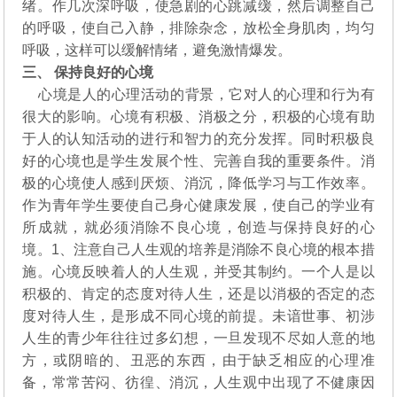
绪。作几次深呼吸，使急剧的心跳减缓，然后调整自己
的呼吸，使自己入静，排除杂念，放松全身肌肉，均匀
呼吸，这样可以缓解情绪，避免激情爆发。
三、 保持良好的心境
心境是人的心理活动的背景，它对人的心理和行为有
很大的影响。心境有积极、消极之分，积极的心境有助
于人的认知活动的进行和智力的充分发挥。同时积极良
好的心境也是学生发展个性、完善自我的重要条件。消
极的心境使人感到厌烦、消沉，降低学习与工作效率。
作为青年学生要使自己身心健康发展，使自己的学业有
所成就，就必须消除不良心境，创造与保持良好的心
境。1、注意自己人生观的培养是消除不良心境的根本措
施。心境反映着人的人生观，并受其制约。一个人是以
积极的、肯定的态度对待人生，还是以消极的否定的态
度对待人生，是形成不同心境的前提。未谙世事、初涉
人生的青少年往往过多幻想，一旦发现不尽如人意的地
方，或阴暗的、丑恶的东西，由于缺乏相应的心理准
备，常常苦闷、彷徨、消沉，人生观中出现了不健康因