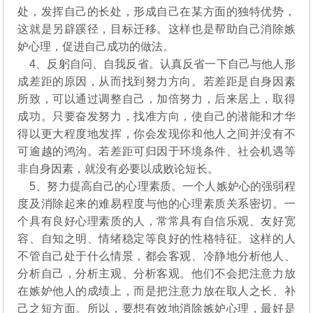
处，发挥自己的长处，形成自己在某方面的独特优势，
这就是另辟蹊径，目标迁移。这样也是帮助自己消除嫉
妒心理，促进自己成功的做法。
4、反躬自问、自我反省。认真反省一下自己与他人形
成差距的原因，从而找到努力方向。若差距是自身因素
所致，可以通过调整自己，加倍努力，后来居上，取得
成功。只要奋发努力，找准方向，使自己的潜能和才华
得以更大程度地发挥，你会发现你和他人之间并没有不
可逾越的鸿沟。若差距可归因于环境条件、社会机遇等
非自身因素，就没有必要以成败论短长。
5、努力提高自己的心理素质。一个人嫉妒心的强弱程
度及消除起来的难易程度与他的心理素质关系密切。一
个具有良好心理素质的人，常常具有自信乐观、友好宽
容、自知之明、情绪稳定等良好的性格特征。这样的人
不管自己处于什么情景，都会客观、冷静地分析他人、
分析自己，分析主观、分析客观。他们不会把注意力放
在嫉妒他人的成绩上，而是把注意力放在取人之长、补
己之短方面。所以，要想有效地消除嫉妒心理，最好是