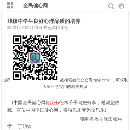
全民健心网
浅谈中学生良好心理品质的培养
浅
2014年03月13日
已关闭评论
谈
中
学
生
良
好
心
理
扫码
或搜索微信公众号“健心学堂”，可获取
品
大量科学实用的相关知识
质
的
(中国全民健心网
/任木千子与您分享，谢谢您收
肖汉仕
培
藏、宣传中国全民健心网，将独乐乐变为众乐乐)
养
湖南省攸县渌田镇中
学 丁胡钦