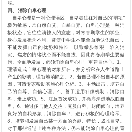
服。
四、 消除自卑心理
自卑心理是一种心理误区。自卑者往往对自己的“弱项”
极为敏感，常自怨自艾、自暴自弃。自卑心理是一种消
极状态，它往往消蚀人的意志，对青春期学生的学业、
身心发展极为不利。常使中学生不能全面地认识自己，
不能发挥自己的优势和特长，以致举步维艰，陷入消
沉、焦虑的情绪状态而不能自拔。因此青春期学生要健
康、全面地发展，必须消除自卑心理，重建自信心。1、
理清造成自卑心理的对象所在，并分析它在人生道路上
产生的影响，理智地消除之。2、若自己理不出自卑的原
因，可请专家帮助实施心理分析。3、主动出击，培养自
己的自尊、自信心理。4、善于运用补偿机制，消除自
卑，走上成功。5、注意首次成功，并循序渐进地战胜自
卑。6、通过多与他人交往，克服自卑、封闭倾向，培养
良好的自我形象，消除自卑.7、进行积极的心理暗示。
8、培养和发展自己某一方面的兴趣、特长，战胜自卑。
对于那些通过上述各种办法，仍未能消除自卑心理的青