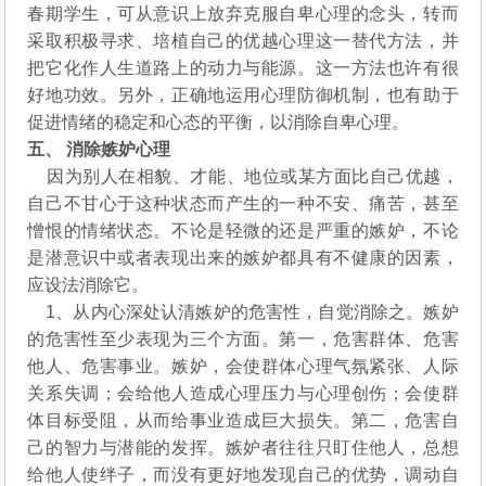
春期学生，可从意识上放弃克服自卑心理的念头，转而
采取积极寻求、培植自己的优越心理这一替代方法，并
把它化作人生道路上的动力与能源。这一方法也许有很
好地功效。另外，正确地运用心理防御机制，也有助于
促进情绪的稳定和心态的平衡，以消除自卑心理。
五、 消除嫉妒心理
因为别人在相貌、才能、地位或某方面比自己优越，
自己不甘心于这种状态而产生的一种不安、痛苦，甚至
憎恨的情绪状态。不论是轻微的还是严重的嫉妒，不论
是潜意识中或者表现出来的嫉妒都具有不健康的因素，
应设法消除它。
1、从内心深处认清嫉妒的危害性，自觉消除之。嫉妒
的危害性至少表现为三个方面。第一，危害群体、危害
他人、危害事业。嫉妒，会使群体心理气氛紧张、人际
关系失调；会给他人造成心理压力与心理创伤；会使群
体目标受阻，从而给事业造成巨大损失。第二，危害自
己的智力与潜能的发挥。嫉妒者往往只盯住他人，总想
给他人使绊子，而没有更好地发现自己的优势，调动自