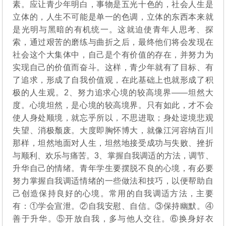
素。应让青少年明白，事物是五光十色的，社会人生是
立体的，人生不可能是单一的色调，立体的东西本来就
是光明与黑暗的有机统一。这就迫使青年人思考、探
索，通过艰苦的磨练与曲折之后，最终他们将会发现在
社会这个大集体中，自己是个有价值的存在，并努力为
实现自己的价值而奋斗。这样，青少年就有了目标、有
了追求，形成了自我价值观，在此基础上也就形成了积
极的人生观。2、努力追求心境的较高境界——坦然大
度。心境坦然，是心境的较高境界。只有如此，才不会
使人身处顺境，就忘乎所以，不思进取；身处逆境悲观
失望、消极颓废。大度即胸怀博大，就像江河容纳百川
那样，坦然地面对人生，坦然地接受成功与失败、挫折
与顺利、欢乐与痛苦。3、掌握自我调适的方法，调节、
升华自己的情绪。青年学生要摆脱不良的心境，有必要
努力掌握自我调适情绪的一些做法和技巧，以便帮助自
己创造保持良好的心境。常用的自我调适方法，主要
有：①学会宣泄。②自我安慰、自信。③保持幽默。④
善于升华。⑤开放自我，多与他人交往。⑥换身好衣