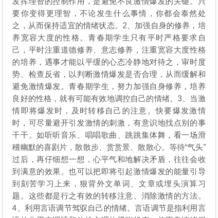
发挥理智的控制作用，是避免不良激情爆发的关键。只
要你变得更理智，不论发生什么事情，你都会泰然处
之，从而保持适宜的情绪状态。2、加强自身的修养，培
养宽容大度的性格。青春期学生只有平时严格要求自
己，平时注重道德修养、意志修养，注重宽容大度性格
的培养，遇事才能以平缓的心态冷静地对待之，审时度
势、检查反省，以判断激情爆发是否合理，从而缓解和
避免激情爆发。青春期学生，努力加强自身修养，培养
良好的性格，就有可能有效地调控自己的情绪。3、当激
情即将爆发时，及时转移自己的注意。快要爆发激情
时，可尽量避开引发激情的刺激，有意识地找点别的事
干干。如听听音乐、唱唱歌曲、跳跳集体舞，看一场滑
稽幽默的喜剧片，散散步、赏赏景、散散心。等待“气头”
过后，再仔细想一想，心平气和地解决矛盾，往往会收
到满意的效果。也可以把即将引起激情爆发的能量引导
到刻苦学习上来，狠背外文单词、文章或埋头演算习
题。这些都是行之有效的转移注意、消除激情的方法。
4、利用言语调节驾驭自己的情绪。言语调节是指利用言