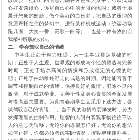
散散步，把自己的愤怒消融在月色和美景中；可以找知
心好友谈谈心，诉尽自己心中的无限的忧闷；或者干脆
展开想象的翅膀，做个美好的白日梦，把自己的压抑的
意愿寄托在你的梦幻中。进行某种机械运动（绕运动场
跑几圈；大笑一番；高歌一曲等），也是一种有效的自
我精神解脱的办法。
二、 学会驾驭自己的情绪
中学生正处于精力旺盛，为一生事业奠定基础的时
期；正处于人生观、世界观的形成与个性的塑造与完善
时期；正处于培养高尚的情操和形成稳定的心境的时
期；正处于由幼稚逐渐走向成熟的时期。因此能否善于
调节和控制自己的情绪，保持良好的激情，消除不良的
激情，对于成就学业、完善个性及身心素质的全面发展
与提高至关重要。为此青春期学生宜采用下述方法，尝
试驾驭自己的情绪。1、当不良的激情将要爆发时，努力
发挥理智的控制作用。理智的人明白客观事物往往不以
人的意志为转移，无论你的愿望怎样好，无论你的想法
如何正确，你都必须考虑实际情况，按客观规律办事。