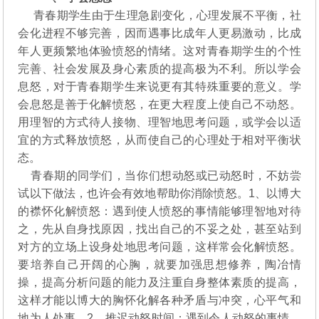
青春期学生由于生理急剧变化，心理发展不平衡，社
会化进程不够完善，因而遇事比成年人更易激动，比成
年人更频繁地体验愤怒的情绪。这对青春期学生的个性
完善、社会发展及身心素质的提高极为不利。所以学会
息怒，对于青春期学生来说更有其特殊重要的意义。学
会息怒是善于化解愤怒，在更大程度上使自己不动怒。
用理智的方式待人接物、理智地思考问题，或学会以适
宜的方式释放愤怒，从而使自己的心理处于相对平衡状
态。
青春期的同学们，当你们想动怒或已动怒时，不妨尝
试以下做法，也许会有效地帮助你消除愤怒。1、以博大
的襟怀化解愤怒：遇到使人愤怒的事情能够理智地对待
之，先从自身找原因，找出自己的不妥之处，甚至站到
对方的立场上设身处地思考问题，这样常会化解愤怒。
要培养自己开阔的心胸，就要加强思想修养，陶冶情
操，提高分析问题的能力及注重自身整体素质的提高，
这样才能以博大的胸怀化解各种矛盾与冲突，心平气和
地为人处事。2、推迟动怒时间：遇到令人动怒的事情，