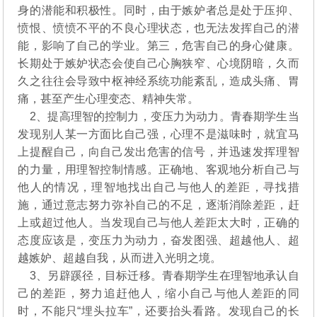
身的潜能和积极性。同时，由于嫉妒者总是处于压抑、
愤恨、愤愤不平的不良心理状态，也无法发挥自己的潜
能，影响了自己的学业。第三，危害自己的身心健康。
长期处于嫉妒状态会使自己心胸狭窄、心境阴暗，久而
久之往往会导致中枢神经系统功能紊乱，造成头痛、胃
痛，甚至产生心理变态、精神失常。
2、提高理智的控制力，变压力为动力。青春期学生当
发现别人某一方面比自己强，心理不是滋味时，就宜马
上提醒自己，向自己发出危害的信号，并迅速发挥理智
的力量，用理智控制情感。正确地、客观地分析自己与
他人的情况，理智地找出自己与他人的差距，寻找措
施，通过意志努力弥补自己的不足，逐渐消除差距，赶
上或超过他人。当发现自己与他人差距太大时，正确的
态度应该是，变压力为动力，奋发图强、超越他人、超
越嫉妒、超越自我，从而进入光明之境。
3、另辟蹊径，目标迁移。青春期学生在理智地承认自
己的差距，努力追赶他人，缩小自己与他人差距的同
时，不能只“埋头拉车”，还要抬头看路。发现自己的长