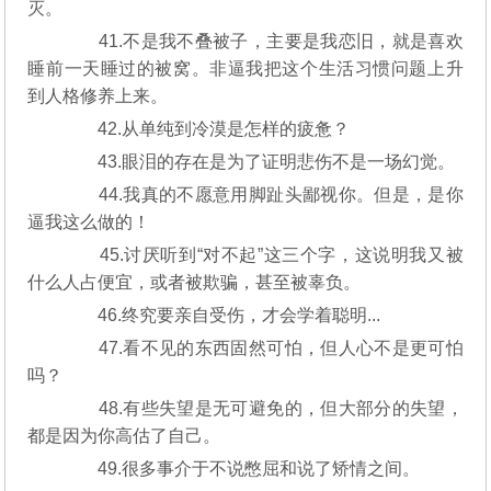
灭。
41.不是我不叠被子，主要是我恋旧，就是喜欢
睡前一天睡过的被窝。非逼我把这个生活习惯问题上升
到人格修养上来。
42.从单纯到冷漠是怎样的疲惫？
43.眼泪的存在是为了证明悲伤不是一场幻觉。
44.我真的不愿意用脚趾头鄙视你。但是，是你
逼我这么做的！
45.讨厌听到“对不起”这三个字，这说明我又被
什么人占便宜，或者被欺骗，甚至被辜负。
46.终究要亲自受伤，才会学着聪明...
47.看不见的东西固然可怕，但人心不是更可怕
吗？
48.有些失望是无可避免的，但大部分的失望，
都是因为你高估了自己。
49.很多事介于不说憋屈和说了矫情之间。