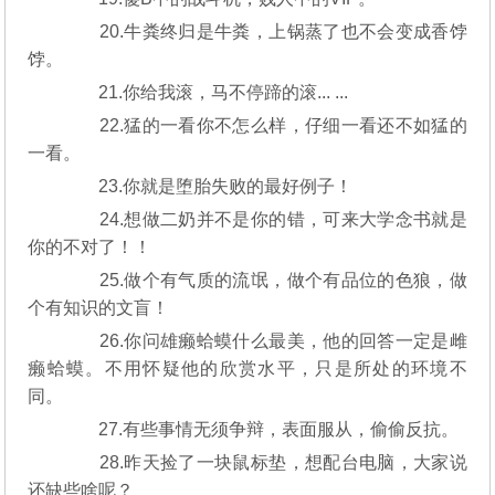
20.牛粪终归是牛粪，上锅蒸了也不会变成香饽
饽。
21.你给我滚，马不停蹄的滚... ...
22.猛的一看你不怎么样，仔细一看还不如猛的
一看。
23.你就是堕胎失败的最好例子！
24.想做二奶并不是你的错，可来大学念书就是
你的不对了！！
25.做个有气质的流氓，做个有品位的色狼，做
个有知识的文盲！
26.你问雄癞蛤蟆什么最美，他的回答一定是雌
癞蛤蟆。不用怀疑他的欣赏水平，只是所处的环境不
同。
27.有些事情无须争辩，表面服从，偷偷反抗。
28.昨天捡了一块鼠标垫，想配台电脑，大家说
还缺些啥呢？