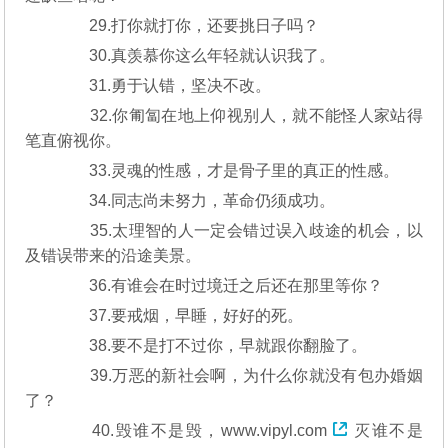
29.打你就打你，还要挑日子吗？
30.真羡慕你这么年轻就认识我了。
31.勇于认错，坚决不改。
32.你匍匐在地上仰视别人，就不能怪人家站得
笔直俯视你。
33.灵魂的性感，才是骨子里的真正的性感。
34.同志尚未努力，革命仍须成功。
35.太理智的人一定会错过误入歧途的机会，以
及错误带来的沿途美景。
36.有谁会在时过境迁之后还在那里等你？
37.要戒烟，早睡，好好的死。
38.要不是打不过你，早就跟你翻脸了。
39.万恶的新社会啊，为什么你就没有包办婚姻
了？
40.毁谁不是毁，
www.vipyl.com
灭谁不是