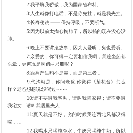
2:我平胸我骄傲，我为国家省布料。
3:人生就像打电话，不是你先挂，就是我先挂。
4:长寿秘诀 —— 保持呼吸，不要断气。
5:因为以前太掏心掏肺了，所以搞的现在没心没
肺。
6:晚上不要讲鬼故事，因为人爱听，鬼也爱听。
7:亲爱的，你可得一定要相信我啊，我连坐船都
头晕，更何况是脚踏两只船呢？
8:距离产生旳不是美，而是第三者 。
9:代沟就是，你问老爸:你觉得《菊花台》怎么
样？老爸想想说:没喝过~~~~
10:请不要叫我宅男，请叫我闭家锁；请不要叫
我宅女，请叫我居里夫人
11:夏天就是不好，穷的时候我连西北风都没得
喝……
12:我喝水只喝纯净水，牛奶只喝纯牛奶，所以