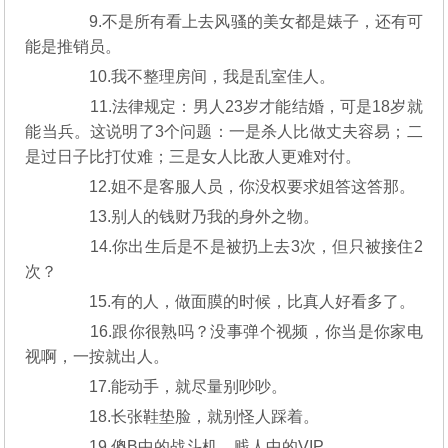
9.不是所有看上去风骚的美女都是婊子，还有可
能是推销员。
10.我不整理房间，我是乱室佳人。
11.法律规定：男人23岁才能结婚，可是18岁就
能当兵。这说明了3个问题：一是杀人比做丈夫容易；二
是过日子比打仗难；三是女人比敌人更难对付。
12.姐不是客服人员，你没权要求姐答这答那。
13.别人的钱财乃我的身外之物。
14.你出生后是不是被扔上去3次，但只被接住2
次？
15.有的人，做面膜的时候，比真人好看多了。
16.跟你很熟吗？没事弹个视频，你当是你家电
视啊，一按就出人。
17.能动手，就尽量别吵吵。
18.长张鞋垫脸，就别怪人踩着。
19.傻B中的战斗机，贱人中的VIP。