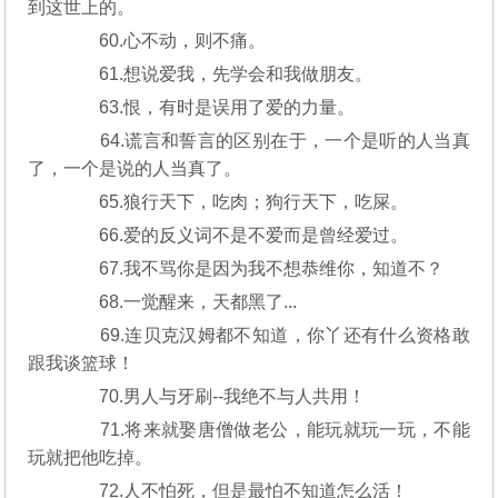
到这世上的。
60.心不动，则不痛。
61.想说爱我，先学会和我做朋友。
63.恨，有时是误用了爱的力量。
64.谎言和誓言的区别在于，一个是听的人当真
了，一个是说的人当真了。
65.狼行天下，吃肉；狗行天下，吃屎。
66.爱的反义词不是不爱而是曾经爱过。
67.我不骂你是因为我不想恭维你，知道不？
68.一觉醒来，天都黑了...
69.连贝克汉姆都不知道，你丫还有什么资格敢
跟我谈篮球！
70.男人与牙刷--我绝不与人共用！
71.将来就娶唐僧做老公，能玩就玩一玩，不能
玩就把他吃掉。
72.人不怕死，但是最怕不知道怎么活！