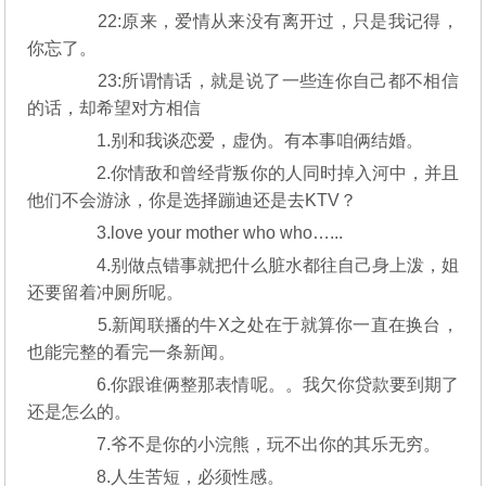
22:原来，爱情从来没有离开过，只是我记得，
你忘了。
23:所谓情话，就是说了一些连你自己都不相信
的话，却希望对方相信
1.别和我谈恋爱，虚伪。有本事咱俩结婚。
2.你情敌和曾经背叛你的人同时掉入河中，并且
他们不会游泳，你是选择蹦迪还是去KTV？
3.love your mother who who…...
4.别做点错事就把什么脏水都往自己身上泼，姐
还要留着冲厕所呢。
5.新闻联播的牛X之处在于就算你一直在换台，
也能完整的看完一条新闻。
6.你跟谁俩整那表情呢。。我欠你贷款要到期了
还是怎么的。
7.爷不是你的小浣熊，玩不出你的其乐无穷。
8.人生苦短，必须性感。