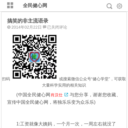
全民健心网
搞笑的非主流语录
搞
2014年02月22日
已关闭评论
笑
的
非
主
流
语
录
扫码
或搜索微信公众号“健心学堂”，可获取
大量科学实用的相关知识
(
中国全民健心网
与您分享，谢谢您收藏、
肖汉仕
宣传中国全民健心网，将独乐乐变为众乐乐)
1:工资就像大姨妈，一个月一次，一周左右就没了