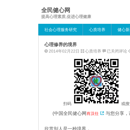
全民健心网
提高心理素质,促进心理健康
社会心理服务研究
心质培养
健心新
心理修养的境界
心
2014年02月22日
心质培养
已关闭评论
理
修
养
的
境
界
扫码
或搜
(
中国全民健心网
与您分享，
肖汉仕
欣赏别人是一种境界，