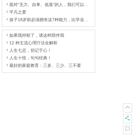
面对“无力、自卑、低落”的人，我们可以做什
平凡之爱
孩子18岁前必须拥有这7种能力，比学业重要百倍
如果我抑郁了，请这样陪伴我
12 种主流心理疗法全解析
人生七忌，切记于心！
人生十悟，句句经典！
最好的家庭教育：三多、三少、三不要