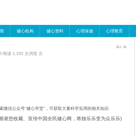
闻
健心机构
健心资料
心理保健
心理教育
A+
A-
阅读 1,102 次浏览 次
索微信公众号“健心学堂”，可获取大量科学实用的相关知识
谢谢您收藏、宣传中国全民健心网，将独乐乐变为众乐乐)