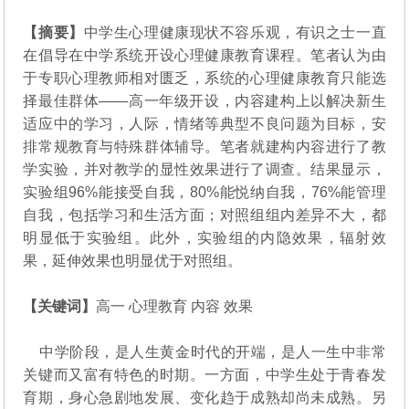
研
【摘要】
中学生心理健康现状不容乐观，有识之士一直
究
在倡导在中学系统开设心理健康教育课程。笔者认为由
于专职心理教师相对匮乏，系统的心理健康教育只能选
择最佳群体——高一年级开设，内容建构上以解决新生
适应中的学习，人际，情绪等典型不良问题为目标，安
排常规教育与特殊群体辅导。笔者就建构内容进行了教
学实验，并对教学的显性效果进行了调查。结果显示，
实验组96%能接受自我，80%能悦纳自我，76%能管理
自我，包括学习和生活方面；对照组组内差异不大，都
明显低于实验组。此外，实验组的内隐效果，辐射效
果，延伸效果也明显优于对照组。
【关键词】
高一 心理教育 内容 效果
中学阶段，是人生黄金时代的开端，是人一生中非常
关键而又富有特色的时期。一方面，中学生处于青春发
育期，身心急剧地发展、变化趋于成熟却尚未成熟。另