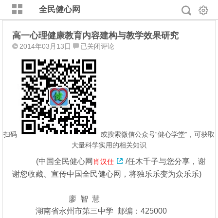
全民健心网
高一心理健康教育内容建构与教学效果研究
高
2014年03月13日
已关闭评论
一
心
理
健
康
教
育
内
扫码
或搜索微信公众号“健心学堂”，可获取
容
大量科学实用的相关知识
建
(中国全民健心网
/任木千子与您分享，谢
肖汉仕
构
谢您收藏、宣传中国全民健心网，将独乐乐变为众乐乐)
与
教
学
廖 智 慧
效
湖南省永州市第三中学 邮编：425000
果