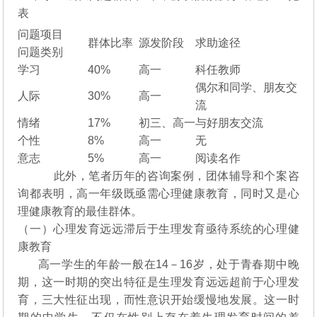
表
问题项目
群体比率
源发阶段
求助途径
问题类别
学习
40%
高一
科任教师
偶尔和同学、朋友交
人际
30%
高一
流
情绪
17%
初三、高一
与好朋友交流
个性
8%
高一
无
意志
5%
高一
阅读名作
此外，笔者历年的咨询案例，团体辅导和个案咨
询都表明，高一年级既亟需心理健康教育，同时又是心
理健康教育的最佳群体。
（一）心理发育远远滞后于生理发育亟待系统的心理健
康教育
高一学生的年龄一般在14－16岁，处于青春期中晚
期，这一时期的突出特征是生理发育远远超前于心理发
育，三大性征出现，而性意识开始缓慢地发展。这一时