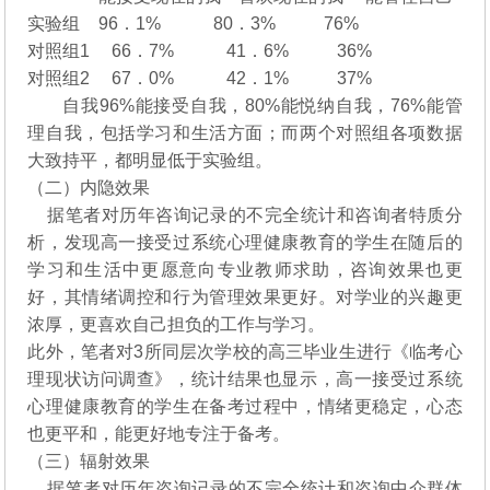
实验组
96．1% 80．3% 76%
对照组1
66．7% 41．6% 36%
对照组2
67．0% 42．1% 37%
自我96%能接受自我，80%能悦纳自我，76%能管
理自我，包括学习和生活方面；而两个对照组各项数据
大致持平，都明显低于实验组。
（二）内隐效果
据笔者对历年咨询记录的不完全统计和咨询者特质分
析，发现高一接受过系统心理健康教育的学生在随后的
学习和生活中更愿意向专业教师求助，咨询效果也更
好，其情绪调控和行为管理效果更好。对学业的兴趣更
浓厚，更喜欢自己担负的工作与学习。
此外，笔者对3所同层次学校的高三毕业生进行《临考心
理现状访问调查》，统计结果也显示，高一接受过系统
心理健康教育的学生在备考过程中，情绪更稳定，心态
也更平和，能更好地专注于备考。
（三）辐射效果
据笔者对历年咨询记录的不完全统计和咨询中介群体