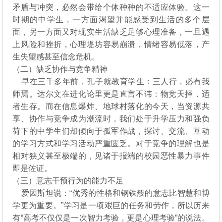
矛盾与冲突，必然会带给个体种种的不适应体验。这一
时期的中学生，一方面渴望并能感受到生活的多个层
面，另一方面又对现实生活缺乏足够心理准备，一旦遇
上风险和挫折，心理堤坊容易崩溃，情绪容易低落，产
生失望感甚至信念危机。
（二）缺乏协作与竞争精神
早在三千多年前，孔子就教育学生：三人行，必有我
师焉。达尔文在进化论里更是直言不讳：物竞天择，适
者生存。而在信息爆炸、地球村落化的今天，当资源共
享、协作与竞争成为潮流时，我们处于升学压力和强负
荷下的中学生们却倾向于孤军作战，探讨、交流、互动
的学习方式和学习活动严重匮乏。对于竞争的理解也是
相对狭义甚至极端的，见诸于报端的校园恶性暴力事件
即是佐证。
（三）意志干预行为的能力不足
爱因斯坦说：“优秀的性格和钢铁般的意志比智慧和博
学更为重要。”学习是一项艰巨的任务和劳作，所以历来
有“高考不仅仅是一次智力考验，更是心理考验”的说法。