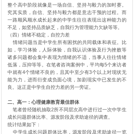
整个高中阶段就像是一场自信、坚持与毅力的加时赛。
究其实质，自信、坚持与毅力都是意志干预的过程。而
一路顺风顺水成长起来的中学生往往表现出这种能力的
不足，如坚持品质缺乏，自我行为管理能力欠缺等等。
（四）情绪不稳定，自控力差
情绪问题当是中学生所有困扰的共同载体和表征。比
如，学习体验，人际体验，自我认识体验及行为挫败等
诸多问题都会集中表现为情绪的不适，当事人往往情绪
低落，压抑等等。在笔者咨询案例中，平均每5个来访者
中就有4个情绪不良的，且其中至少有3个以上对现状无
能为力，进而衍变成负面心境，加剧现实中已发生的不
良。这正是中学生自控力差的另一旁证。
二、高一：心理健康教育最佳群体
笔者曾经随机抽取2所不同层次高中进行过一次中学生
成长问题群体比率、源发阶段及求助途径的调查。
统计结果如下：
中学生成长问题群体比率，源发阶段及求助途径一览