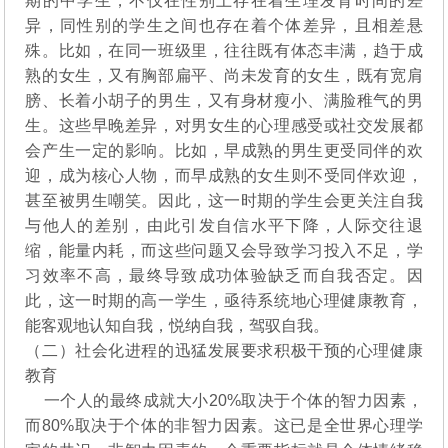
期的中学生，不仅在性别上存在着生理发育时间的差
异，同性别的学生之间也存在着个体差异，且相差悬
殊。比如，在同一班级里，往往既有体态丰满，趋于成
熟的女生，又有胸部扁平、尚未发育的女生，既有宽肩
膀、长着小胡子的男生，又有身材瘦小、满脸稚气的男
生。这些早晚差异，对男女生的心理感受或社交发展都
会产生一定的影响。比如，早成熟的男生更受同伴的欢
迎，成为核心人物，而早成熟的女生则不受同伴欢迎，
甚至被男生嘲笑。因此，这一时期的学生会更关注自我
与他人的差别，由此引发自信水平下降，人际交往退
缩，能量内耗，而这些问题又会导致学习投入不足，学
习效率不高，最终导致成功体验缺乏而自我否定。因
此，这一时期的高一学生，亟待系统地心理健康教育，
能客观地认知自我，悦纳自我，驾驭自我。
（二）社会化进程的迅猛发展要求积极干预的心理健康
教育
一个人的最终成就大小20%取决于个体的智力因素，
而80%取决于个体的非智力因素。这已是全世界心理学