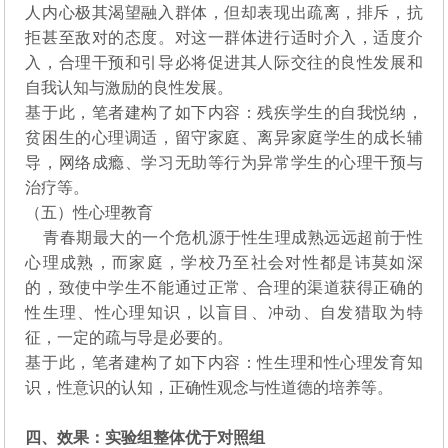
人内心极其渴望融入群体，但却表现出疏离，排斥，抗
拒甚至敌对的态度。对这一群体进行适时介入，适度介
入，合理干预和引导必将促进其人际交往的良性发展和
自我认知与激励的良性发展。
基于此，笔者建构了如下内容：残疾学生的自我悦纳，
贫困生的心理调适，留守家庭、离异家庭学生的成长辅
导，网络成瘾、学习无助等行为异常学生的心理干预与
治疗等。
（五）性心理教育
青春期最大的一个危机源于性生理成熟远远超前于性
心理成熟，而家庭，学校乃至社会对性都是讳莫如深
的，致使中学生不能通过正常、合理的渠道获得正确的
性生理、性心理知识，以盲目、冲动、自发猎取为特
征，一定的疏与导是必要的。
基于此，笔者建构了如下内容：性生理和性心理发育知
识，性意识的认知，正确性观念与性道德的培养等。
四、效果：实验组整体优于对照组