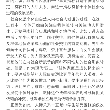
家的共识。非智力因素的一个重要指标就是个体情绪稳
定，有较好的人际关系。而这一指标有赖于个体社会化
进程的发展品质。
社会化是个体由自然人向社会人过渡的过程。在这一
过程中，个体开始由关注自我体验转向关注他人和群
体，开始寻求社会归属感和社会地位感。比如，进入高
中后，学生会更倾向于同伴交往。同伴关系和群体归属
及群体地位逐渐成为他们社会交往的首要动机。男生全
倾向于同伴认可，尊敬，崇拜甚至服从，而女生会倾向
于受人欢迎，为人喜爱及赞美等。所有这些，简言之，
就是他们在向社会所赋予的两种不同性别的社会形象转
变。但是，作为现代“四二一”结构家庭里成长起来的个
体，要达成期望的人际目标远比更早年代的人艰难。有
人比喻他们为被娇惯坏了的小刺猬。要小刺猬们彼此接
纳，彼此关注，难度可想而知。而同时，社会化的迅猛
发展使个体对家长、教师这个成年群体表现出既抗拒又
依赖的冲突，既渴求独立与行为依赖矛盾并存。
正因为如此，人际关系一直是中学生最受困扰的仅次