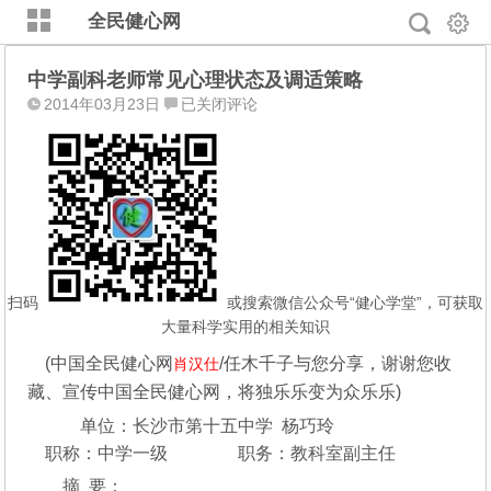
全民健心网
中学副科老师常见心理状态及调适策略
中
2014年03月23日
已关闭评论
学
副
科
老
师
常
见
心
扫码
或搜索微信公众号“健心学堂”，可获取
理
大量科学实用的相关知识
状
(中国全民健心网
/任木千子与您分享，谢谢您收
肖汉仕
态
藏、宣传中国全民健心网，将独乐乐变为众乐乐)
及
调
单位：长沙市第十五中学 杨巧玲
适
职称：中学一级 职务：教科室副主任
策
摘 要：
略