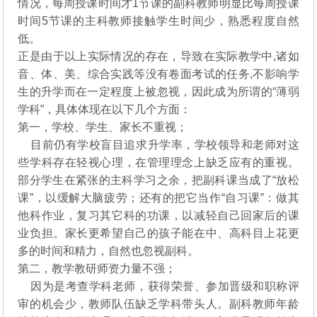
情况，每周授课时间才1节课的副科教师明显比每周授课
时间5节课的主科教师接触学生时间少，熟悉程度自然
低。
正是由于以上实际情况的存在，导致在实际教学中,诸如
音、体、美、综合实践等没有卷面考试的任务,不影响学
生的升学而在一定程度上被忽视，因此成为所谓的“薄弱
学科”，具体体现在以下几个方面：
第一，学校、学生、家长不重视；
目前仍有学校盲目追求升学率，学校领导和老师对这
些学科存在轻视心理，在管理理念上缺乏应有的重视。
部分学生在紧张的主科学习之余，把副科课当成了“放松
课”，以缓解大脑疲劳；还有的把它当作“自习课”：做其
他科作业，复习其它科的功课，以减轻自己回家后的课
业负担。家长更希望自己的孩子能在中、高科目上花更
多的时间和精力，自然也忽视副科。
第二，教学教研师资力量不强；
因为是考查学科老师，获得荣誉、参加晋级和职称评
审的机会少，教师队伍缺乏学科带头人。副科教师年龄