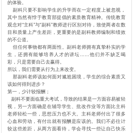
的体验。
副科只要不影响学生的升学而在一定程度上被忽视，
其中当然有悖于教育部提倡的素质教育精神。传统教育
观念对“主科”与“副科”教师进行区别对待，致使两者在数
目和质量上产生差距，更重要的是副科教师编制和绩效
的不公道。
但任何事物都有两面性。副科老师拥有真挚朴实的学
生，还拥有能够培养人才的讲坛……他们并不缺乏喝
彩，只是需要自己去赢得。
所以，我们需要从行为上来改变。
那副科老师该如何面对尴尬困境，学生的综合素质又
该如何得到进步？
第一，少计较报酬；
副科不要面临重大考试，导致的结果是一方面容易被轻
视，另一方面确是在辅导学生、批改作业等方面比主科
老师轻松一些，思想压力也不大。主科老师付出了很多
心血和劳动，有付出就有报酬是应该的。我们不必往计
较这些差距，从两方面看待，学会寻找一些让自己快乐