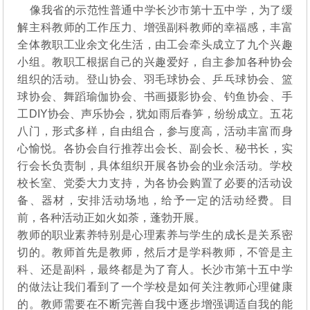
像我省的示范性普通中学长沙市第十五中学，为了缓
解主科教师的工作压力、增强副科教师的幸福感，丰富
全体教职工业余文化生活，由工会牵头成立了九个兴趣
小组。教职工根据自己的兴趣爱好，自主参加各种协会
组织的活动。登山协会、羽毛球协会、乒乓球协会、篮
球协会、舞蹈瑜伽协会、书画摄影协会、钓鱼协会、手
工DIY协会、声乐协会，犹如雨后春笋，纷纷成立。五花
八门，形式多样，自由组合，参与度高，活动丰富而身
心愉悦。各协会自行推荐出会长、副会长、秘书长，实
行会长负责制，具体组织开展各协会的业余活动。学校
校长室、党委大力支持，为各协会购置了必要的活动设
备、器材，安排活动场地，给予一定的活动经费。目
前，各种活动正如火如荼，蓬勃开展。
教师的职业素养特别是心理素养与学生的成长是关系密
切的。教师首先是教师，然后才是学科教师，不管是主
科、还是副科，最终都是为了育人。长沙市第十五中学
的做法让我们看到了一个学校是如何关注教师心理健康
的。教师需要在不断完善自我中逐步增强调适自我的能