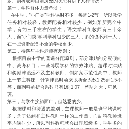
多。副科老师目前所处的状态有以下几种情况：
第一，学科群体力量单薄；
在中学，“小门类”学科课时不多，每周1-2节，所以教学
任务相对较轻，教师配备相对较少，例如某所完全中
学，有约三千左右的学生，语文学科组教师有三十余
人，而“小门类”学科学科组少的三人，多的也不到十人，
在一些资源配备不全的学校更少。
第二，待遇与主科老师有差别；
根据目前中学的普遍分配原则，部分津贴的分配倾向
中、高考科目，一些薄弱学科的绩效津贴、超课时津贴
和奖励津贴远不及主科教师。例如某示范性高中，教师
上一节主科课，计算津贴时会乘以折合系数1.25到1.5不
等，而副科的折合系数只有1到1.07，差别之大，可见一
斑。
第三，与学生接触面广，但熟悉的少。
根据课时和待遇的差别，主课教师一般是班平均课时
多，为了达到和主科教师一样的工作量，而副科教师班
平均课时少，所以副科教师就会出现班级多，学生多的