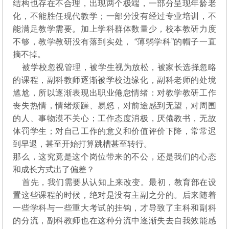
结构也存在不合理，出现两个极端，一部分呈现年龄老
化，不能胜任现代教学；一部分没有经过专业培训，不
能满足教学需要。加上学科群体数量少，校本教研力度
不够，教学教研没有落到实处， “薄弱学科”的帽子一直
摘不掉。
被学校忽视管理，被学生视为放松，被家长选择忽略
的课程，副科教师逐渐被学校边缘化，副科老师的处境
尴尬，所以逐渐表现出职业倦怠情绪：对教学教研工作
丧失热情，情绪烦躁、易怒，对前途感到无望，对周围
的人、事物漠不关心；工作态度消极，厌倦教书，无故
体罚学生；对自己工作的意义和价值评价下降，常常迟
到早退，甚至开始打算跳槽甚至转行。
那么，这究竟是这个岗位带来的不公，还是我们的心态
和成长方式出了偏差？
首先，我们需要从认知上来改变。最初，教育部在设
置这些课程的时候，绝对是没有主副之分的。后来随着
一些学科与一些重大考试的挂钩，才导致了主科和副科
的分流，副科教师也在这种分流中逐渐失去自我效能感