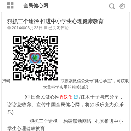
全民健心网
狠抓三个途径 推进中小学生心理健康教育
狠
2014年03月23日
已关闭评论
抓
三
个
途
径
推
进
中
扫码
或搜索微信公众号“健心学堂”，可获取
小
大量科学实用的相关知识
学
(中国全民健心网
/任木千子与您分享，
肖汉仕
生
谢谢您收藏、宣传中国全民健心网，将独乐乐变为众乐
心
理
乐)
健
狠抓三个途径 构建联动网络 扎实推进中小
康
学生心理健康教育
教