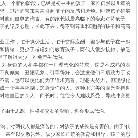
入一个新的阶段，已经是初中生的孩子，家长仍然以儿童的
求，过严的管束常常引起孩子的反感和厌烦。即使孩子确实
对他们自尊的伤害。有的家长以居高临下的姿态对待孩子，
子的逆反心理，长此下去，得不到尊重和理解的孩子和高高
业工作，忙于操劳生活，忙于交际应酬，很少与孩子在一起
和情绪，更少于考虑如何教育孩子，两代人很少接触，缺乏
世界了解得太少，难免产生代沟。
对身边的人和事都有一种理想化的苛求，这是不成熟的表
不良倾向，丑陋现象，引导得好，会激发他们日后致力于改
不满，也可以使他们为了追求完善、理想去努力。但理想化
成一个事事挑剔，逃避责任的人。这种用完美的眼光看待世
对准自己的亲人、师长时，往往令人难以忍受，导致冲突更
子由于思想、性格和交友的影响，也会形成代沟。
，对两代人都是痛苦的，对孩子的成长是有害的。由于“代
果，甚至以失败告终。缺少家长正确的教育和指导，孩子的思