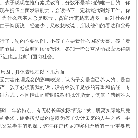
。孩子说现在推行素质教育，分数不是学习的唯一目的。你
现在提倡全面发展能力，会读书不一定就能找到好工作。你
问为什么老实人总是吃亏，贪官污吏越来越多。面对社会现
由于阅历浅，经验少，又敢想敢说，所以他们的看法和父母
行了，别的不要过问，小孩子不要管什么国家大事。孩子看
的节目、抽点时间读读报纸、参加一些公益活动都应该得到
而不让他走出家门面向社会。
原因，具体表现在以下几方面：
受封建伦理观念的影响较深，认为子女是自己养大的，是自
严，孩子必须听我的话，没有给孩子足够的尊重和信任，专
讲方式，不问情由的唠叨说教和批评指责，使孩子感到难以
础、年龄特点、有无特长等实际情况出发，脱离实际地只凭
的要求，硬要按父母的意愿为孩子设计未来的人生之路，要
现父辈毕生的夙愿，这往往是代际冲突和矛盾的一个重要原