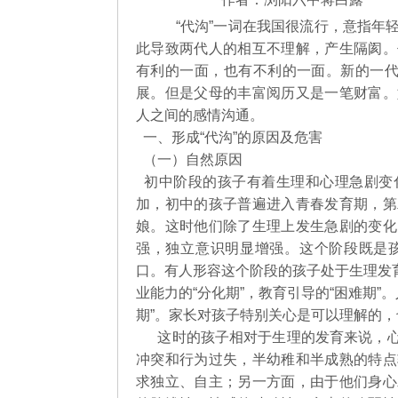
“代沟”一词在我国很流行，意指年
此导致两代人的相互不理解，产生隔阂。
有利的一面，也有不利的一面。新的一代
展。但是父母的丰富阅历又是一笔财富。
人之间的感情沟通。
一、形成“代沟”的原因及危害
（一）自然原因
初中阶段的孩子有着生理和心理急剧变
加，初中的孩子普遍进入青春发育期，第
娘。这时他们除了生理上发生急剧的变化
强，独立意识明显增强。这个阶段既是
口。有人形容这个阶段的孩子处于生理发育的
业能力的“分化期”，教育引导的“困难期”
期”。家长对孩子特别关心是可以理解的
这时的孩子相对于生理的发育来说，心
冲突和行为过失，半幼稚和半成熟的特点
求独立、自主；另一方面，由于他们身心