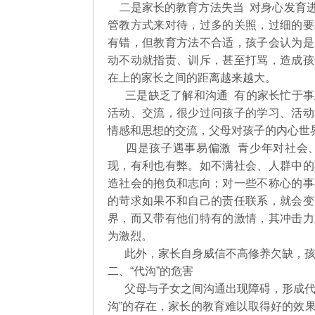
二是家长的教育方法失当 对身心发育进
管教方式来对待，过多的关照，过细的要
有错，但教育方法不合适，孩子会认为是
动不动就指责、训斥，甚至打骂，造成孩
在上的家长之间的距离越来越大。
三是缺乏了解和沟通 有的家长忙于事
活动、交流，很少过问孩子的学习、活动
情感和思想的交流，父母对孩子的内心
四是孩子遇事易偏激 青少年对社会、
现，有利也有弊。如不满社会、人群中的
造社会的抱负和志向；对一些不称心的事
的苛求如果不和自己的责任联系，就会变
界，而又带有他们特有的激情，其冲击力
为激烈。
此外，家长自身威信不高修养欠缺，孩
二、“代沟”的危害
父母与子女之间沟通出现障碍，形成代沟
沟”的存在，家长的教育难以取得好的效