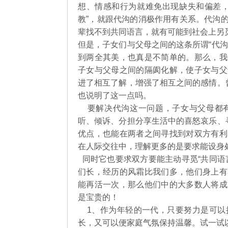
想、情感和行为就难免出现缺失和偏差，
教”，就跟代沟的消极作用有关系。代沟
辈找不到共同语言，就有可能到社会上另
但是，子女们与父母之间的这条所谓“代
到两全其美，也真是不简单的。那么，我
子女与父母之间的隔阂化解，使子女与父
进了相互了解，增强了相互之间的感情。
也说明了这一点吗。
要解决代沟这一问题，子女与父母都有
听、倾诉、分担分享生活中的喜怒哀乐、
优点，也能在两者之间寻找到对双方有利
在人际交往中，理解更多的是要求能设身
同时它也要求双方要能主动寻觅“共同语
们长，经历的风霜比我们多，他们身上有
能再活一次，那么他们中的大多数人将成
是宝贵的！
1、作为年轻的一代，只要努力是可以
长，又可以便家庭气氛保持温馨。试一