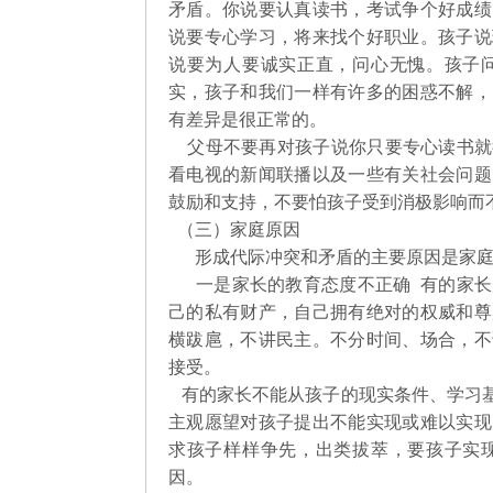
矛盾。你说要认真读书，考试争个好成绩
说要专心学习，将来找个好职业。孩子说
说要为人要诚实正直，问心无愧。孩子
实，孩子和我们一样有许多的困惑不解，
有差异是很正常的。
父母不要再对孩子说你只要专心读书就
看电视的新闻联播以及一些有关社会问题
鼓励和支持，不要怕孩子受到消极影响
（三）家庭原因
形成代际冲突和矛盾的主要原因是家庭
一是家长的教育态度不正确 有的家长
己的私有财产，自己拥有绝对的权威和尊
横跋扈，不讲民主。不分时间、场合，不
接受。
有的家长不能从孩子的现实条件、学习基
主观愿望对孩子提出不能实现或难以实现
求孩子样样争先，出类拔萃，要孩子实
因。