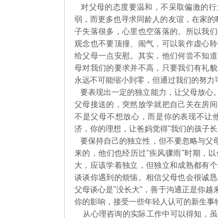
对父母的态度要温和，不采取偏激的行
弱，而更多也寻求同龄人的友谊，在家的
子失落很多，心里也空落落的。所以我们
观念也不要顶撞、闹气，可以装作虚心聆
给父母一点安慰。其实，他们何尝不知道
母对我们的要求并不高，只要我们有礼貌
永远不可能缩小到零，但通过我们的努力
要表现出一定的独立能力，让父母放心。
父母接送的，突然放学就把自己关在房间
不是父母不想放心，而是你的表现不让
济，你的理想，让爸妈觉得"我们的孩子
要保持自己的独立性，但不要忽略与父母
来的，他们也经历过"疾风骤雨"时期，
大，应该学着独立，但独立和成熟都有个
谈谈你遇到的烦恼。相信父母也会很诚恳
父母谈心是"没长大"，善于沟通正是你
你的影响，接受一些年轻人认可的新生
从心理咨询的实际工作中可以得知，虽