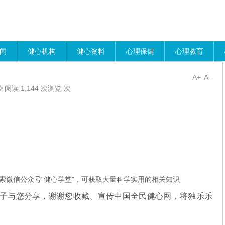
闻
健心机构
健心资料
心理保健
心理教育
A+
A-
阅读 1,144 次浏览 次
索微信公众号“健心学堂”，可获取大量科学实用的相关知识
千子与您分享，谢谢您收藏、宣传中国全民健心网，将独乐乐