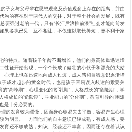
轻的子女与父母辈在思想观念及价值观念上存在的距离，并由
代沟的存在对于两代人的交往，对于整个社会的发展，既有
总要强过老的一代，只有“长江后浪推前浪”社会才能向前发
如果各执已见，互不相让，不仅难以取长补短，更不利于家
化的特点。随着孩子年龄不断增长，他们的身高体重迅速增
二性征开始出现，一个个长成了健壮的小伙子和漂亮的大姑
，心理上也在迅速地向成人过渡，成人感和自我意识逐渐增
孩子成才起步的黄金时代，也是孩子容易误入歧途的紧要关
“高峰期“，心理变化的“断乳期”，人格成长的“危险期”，学
。人格成长的“危险期”，学业能力的“分化期”，教育引导的“困难
，也是十分必要的。
理的发育较为缓慢，因而身心容易失去平衡，容易产生心理
较为明显。一方面他们的自主意识已经成熟，有成人感，要
发育还不够成熟，知识、经验还不丰富，因而还存在着认识