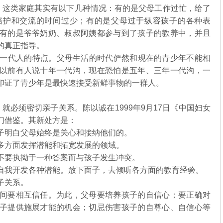
重。这类家庭其实有以下几种情况：有的是父母工作过忙，给了
陪护和交流的时间过少；有的是父母过于纵容孩子的各种表
有的是爷爷奶奶、叔叔阿姨都参与到了孩子的教养中，并且
的真正指导。
一代人的特点。父母生活的时代俨然和现在的青少年不能相
以前有人说十年一代沟，现在恐怕是五年、三年一代沟，一
印证了青少年是最快速接受新鲜事物的一群人。
就必须密切亲子关系。陈以诚在1999年9月17日《中国妇女
们借鉴。其新处方是：
子明白父母始终是关心和接纳他们的。
多方面发挥潜能和拓宽发展的领域。
不要执拗于一种答案而与孩子发生冲突。
自我开发各种潜能。放下面子，去倾听各方面的教育经验。
子关系。
间要相互信任。为此，父母要培养孩子的自信心；要正确对
子提供施展才能的机会；切忌伤害孩子的自尊心、自信心等