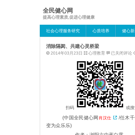
全民健心网
提高心理素质,促进心理健康
社会心理服务研究
心质培养
健心新
消除隔阂、共建心灵桥梁
消
2014年03月23日
心理教育
已关闭评论
除
隔
阂、
共
建
心
灵
桥
扫码
或搜
梁
(中国全民健心网
/任木
肖汉仕
变为众乐乐)
作者：浏阳六中蒋白露