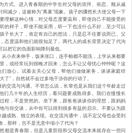
为方式。进入青春期的中学生对父母的崇拜、依恋、顺从减
时间减少，这被称为"离巢"现象。孩子的骤然长大使父母一下
要理解这种心情，对父母态度要温和，即使自己不能接受的
听的样子，即使不能采用，听一下也没什么不好，至少可以
孩子长大了，肯定有自己的想法，只是忍不住要说而已。父
，态度温和他们就很知足了。两代人的成长背景决定了代沟
可以把它的负面影响降到最低。
从小衣来伸手，饭来张口，连手帕都不能洗，上学从来都要
里，或经常玩到很晚才回来，怎么不让父母忧心忡忡呢？这
他们放心。试着去关心父母，帮他们做做家务，谈谈家庭经
长大了"，自然就不会过多地干涉你的行动了。
的交流与沟通。不管怎么说，长辈也是从我们这个年龄走过
以他们几十年的人生经历，看问题要成熟得多。我们在慢慢长
过程，不是突然的。坐下来，跟爸爸谈谈你的理想，跟妈妈
地与你交谈，从中你可以得到很多有益的启示。不要认为跟
越来越成熟、独立的表现。在交流沟通中，说不定父母也会受到
事物，那样，岂不是无意中缩小了代沟？
然都是青春期，但是儿童阶段和父母交流本来就存在一些问