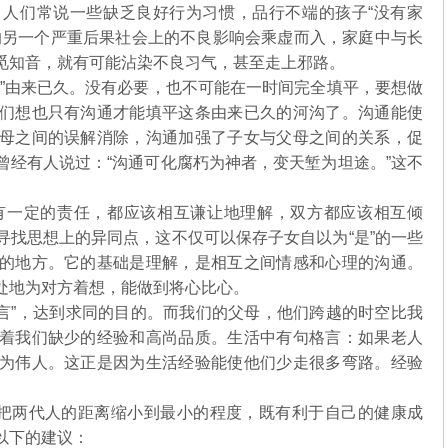
人们常说一些缺乏良好行为习惯，品行不端的孩子“没有家
的另一个严重后果社会上的不良影响会乘虚而入，家庭中与长
觅知音，就有可能沾染不良习气，甚至走上邪路。
沟”由来已久。没有必要，也不可能在一时间完全填平，要想做
们想也只有沟通才能填平这条由来已久的河沟了。沟通能使
母之间的误解消除，沟通加强了子女与父母之间的关系，促
曾经有人说过：“沟通可化腐朽为神者，变天堑为坦途。”这不
一定的责任，都应该相互谦让地理解，双方都应该相互倾
寻找思想上的异同点，这不仅可以保存子女自以为“是”的一些
的地方。它的基础是理解，是相互之间情感和心理的沟通。
处地为对方着想，能做到将心比心。
言”，达到求同的目的。而我们的父母，他们跨越的时空比我
着我们缺少的经验和高尚品质。生活中有句格言：如果老人
为伟人。这正是因为生活经验能使他们少走很多弯路。经验
把两代人的距离缩小到最小的程度，既有利于自己的健康成
试以下的建议：