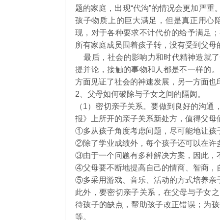
题的家庭，出现“代沟”的情况会更加严
孩子物质上的巨大满足，但是真正用心
现，对于各种要求不计代价的给予满足；
所有家庭成员围着孩子转，没有受到父母
最后，社会的影响力和时代精神造就了
提并论，接触的事物和人都是不一样的。
方面见证了社会的神速发展，另一方面也
2、父母如何破除与子女之间的隔阂。
（1）密切亲子关系。要做到良好的沟通，
报》上所开的亲子关系新处方，值得父母
①多从孩子角度考虑问题，尽可能地让孩
②除了学业成绩外，每个孩子还可以在许
③由于一个问题有多种解决方案，因此，
④父母要不断地提高自己的情商、智商，
⑤多采用游戏、音乐、活动的方式培养亲
此外，要密切亲子关系，在父母与子女之
待孩子的缺点，帮助孩子改正错误；为孩
等。