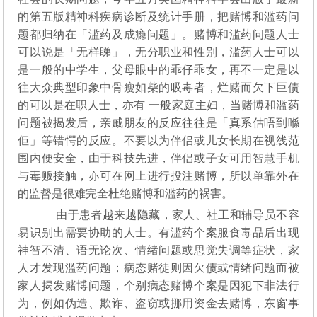
的第五版精神科疾病诊断及统计手册，把赌博和滥药问
题都归纳在「滥药及成瘾问题」。赌博和滥药问题人士
可以说是「无样睇」，无分职业和性别，滥药人士可以
是一般的中学生，父母眼中的乖仔乖女，再不一定是以
往大众典型印象中骨瘦如柴的吸毒者，烂赌而欠下巨债
的可以是在职人士，亦有 一般家庭主妇，当赌博和滥药
问题被揭发后，亲戚朋友的反应往往是「真系估唔到喺
佢」等错愕的反应。不要以为伴侣或儿女长期在视线范
围内便安全，由于科技先进，伴侣或子女可用智慧手机
与毒贩接触，亦可在网上进行投注赌博，所以单靠外在
的监督是很难完全杜绝赌博和滥药的祸害。
由于患者越来越隐藏，家人、社工和辅导员不容
易识别出需要协助的人士。有滥药个案服食毒品后出现
神智不清、语无论次、情绪问题或思觉失调等症状，家
人才发现滥药问题；病态赌徒则因欠债或情绪问题而被
家人揭发赌博问题，个别病态赌博个案是因犯下非法行
为，例如伪造、欺诈、盗窃或挪用资金去赌博，东窗事