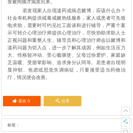
发被拘捕才揭发出来。
若发现家人出现滥药或病态赌博，应该什么办？
社会有机构提供戒毒戒赌热线服务，家人或患者可先致
电求助，需要时可约见社工面谈和进行辅导，严重个案
示可转介心理治疗师提供心理治疗，尽快协助求助人士
正视问题和重整人生。辅导员和心理治疗师会以赌博和
滥药问题为切入点，进一步了解其成因，例如生活压力
大、性格较冲动、受心瘾驱使、父母过份爱护、家庭缺
乏温暖、受朋辈影响、追求身分认同等。若患者出现明
显抑郁、焦虑或思觉失调病征，只要接受适当药物治
疗，情况便会改善。
喜欢
0
分享
标签：