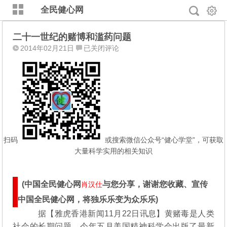
全民健心网
二十一世纪的赌博和滥药问题
二
2014年02月21日
已关闭评论
十
一
世
纪
的
赌
博
和
扫码
或搜索微信公众号“健心学堂”，可获取
滥
大量科学实用的相关知识
药
问
题
(中国全民健心网
与您分享，谢谢您收藏、宣传
肖汉仕
中国全民健心网，将独乐乐变为众乐乐)
据【雅虎香港新闻11月22日讯息】黄赌毒是人类
社会的长期问题，今年五月美国精神科学会出版了最新