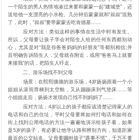
一个陌生的男人热情地凑过来要和蒙蒙一起“建城堡”，还
送给他一支漂亮的小水枪。几分钟后蒙蒙就和“叔叔”混熟
了，此时，“叔叔”要带蒙蒙去吃肯德基……
应对方法：类似这样的事情在生活中时有发生。
所以，父母要让孩子学会对陌生人给的任何东西都别动
心，尤其是对“我是你爸爸妈妈的好朋友”等都别相信;并
且明确告诉陌生人，父母就在附近，或用“爸爸马上就要
来接我”的话，把陌生人吓走。
二、游乐场找不到父母
场景：在熙熙攘攘的游乐场，4岁扬扬跟着一个小
姐姐从滚筒滑梯到太空舱，又从蹦蹦床到气垫床……等
小姐姐走后，扬扬才发现自己找不到妈妈了……
应对方法：4岁以上的孩子都应该清楚记得家人的
电话和自己的住址，平时父母要将如何打电话和如何在
街上找到公用电话的方法一遍遍地演示给孩子看，如果
是5岁的孩子，有必要让他学认路和辨别方向，知道距家
最近的公交站名。父母要嘱咐孩子“遇事不慌”，千万不要