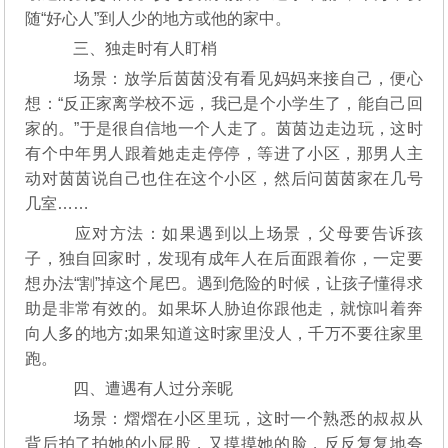
随“好心人”到人少的地方或他的家中。
三、独走时有人盯梢
场景：放学后茵茵没有看见妈妈来接自己，便心
想：“反正家离学校不远，我已是个小学生了，能自己回
家的。”于是很自信地一个人走了。茵茵边走边玩，这时
有个中年男人跟着她走走停停，等进了小区，那男人主
动对茵茵说自己也住在这个小区，然后问茵茵家在几号
几室……
应对方法：如果遇到以上场景，父母要告诉孩
子，独自回家时，发现有成年人在后面跟着你，一定要
想办法“割”掉这个尾巴。遇到危险的时候，让孩子懂得求
助是非常有效的。如果坏人胁迫你跟他走，就惊叫着奔
向人多的地方;如果知道这时家里没人，千万不要往家里
跑。
四、遭遇有人过分亲昵
场景：熠熠在小区里玩，这时一个熟悉的叔叔从
背后拍了拍她的小屁股，又摸摸她的脸，反反复复地夸