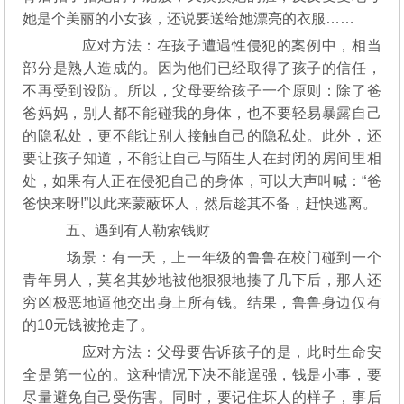
她是个美丽的小女孩，还说要送给她漂亮的衣服……
应对方法：在孩子遭遇性侵犯的案例中，相当
部分是熟人造成的。因为他们已经取得了孩子的信任，
不再受到设防。所以，父母要给孩子一个原则：除了爸
爸妈妈，别人都不能碰我的身体，也不要轻易暴露自己
的隐私处，更不能让别人接触自己的隐私处。此外，还
要让孩子知道，不能让自己与陌生人在封闭的房间里相
处，如果有人正在侵犯自己的身体，可以大声叫喊：“爸
爸快来呀!”以此来蒙蔽坏人，然后趁其不备，赶快逃离。
五、遇到有人勒索钱财
场景：有一天，上一年级的鲁鲁在校门碰到一个
青年男人，莫名其妙地被他狠狠地揍了几下后，那人还
穷凶极恶地逼他交出身上所有钱。结果，鲁鲁身边仅有
的10元钱被抢走了。
应对方法：父母要告诉孩子的是，此时生命安
全是第一位的。这种情况下决不能逞强，钱是小事，要
尽量避免自己受伤害。同时，要记住坏人的样子，事后