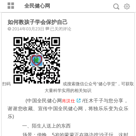
全民健心网
如何教孩子学会保护自己
如
2014年03月23日
已关闭评论
何
教
孩
子
学
会
保
护
扫码
或搜索微信公众号“健心学堂”，可获取
自
大量科学实用的相关知识
己
(中国全民健心网
/任木千子与您分享，
肖汉仕
谢谢您收藏、宣传中国全民健心网，将独乐乐变为众乐
乐)
一、陌生人送上的东西
场景：傍晚，5岁的蒙蒙正在路边挖沙子玩，这时