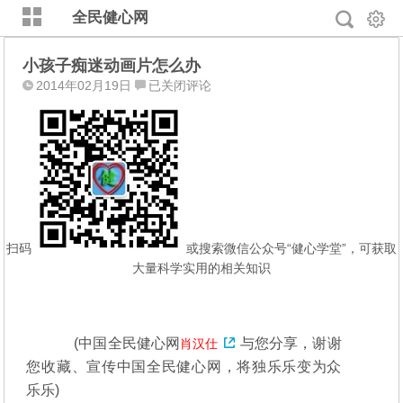
全民健心网
小孩子痴迷动画片怎么办
小
2014年02月19日
已关闭评论
孩
子
痴
迷
动
画
片
怎
扫码
或搜索微信公众号“健心学堂”，可获取
么
大量科学实用的相关知识
办
(中国全民健心网
与您分享，谢谢
肖汉仕
您收藏、宣传中国全民健心网，将独乐乐变为众
乐乐)