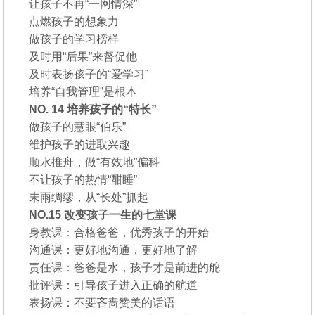
让孩子不再“一网情深”
点燃孩子的想象力
做孩子的学习榜样
及时用“后果”来督促他
及时表扬孩子的“爱学习”
培养“自我管理”是根本
NO. 14 培养孩子的“特长”
做孩子的慧眼“伯乐”
维护孩子的进取兴趣
顺水推舟，做“有效地”偏科
不让孩子的热情“酣睡”
未雨绸缪，从“长处”抓起
NO.15 改变孩子一生的七堂课
身教课：合格爸爸，优秀孩子的开始
沟通课：更好地沟通，更好地了解
责任课：爸爸是水，孩子才是前进的舵
批评课：引导孩子进入正确的航道
表扬课：不要吝啬赞美的话语