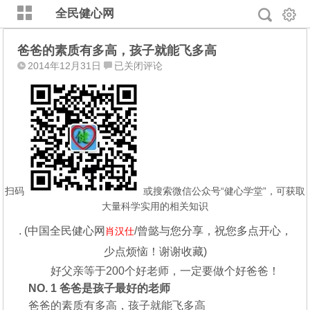
全民健心网
爸爸的素质有多高，孩子就能飞多高
爸
2014年12月31日
已关闭评论
爸
的
素
质
有
多
高，
孩
扫码
或搜索微信公众号“健心学堂”，可获取
子
大量科学实用的相关知识
就
.
(中国全民健心网
/曾懿
与您分享，祝您多点开心，
肖汉仕
能
飞
少点烦恼！谢谢收藏)
多
好父亲等于200个好老师，一定要做个好爸爸！
高
NO. 1 爸爸是孩子最好的老师
爸爸的素质有多高，孩子就能飞多高