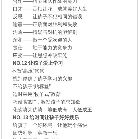
合作——培养团队作战的能力
口才——舌灿莲花，成就美好人生
反思——让孩子不犯相同的错误
输赢——正确面对胜利和失败
沟通——猜疑与对抗的溶解剂
亲和——做一个受欢迎的人
责任——胜于能力的竞争力
应变——让思想冲破牢笼
NO.12 让孩子爱上学习
不做“高压”爸爸
找到俘虏了孩子学习的兴趣
不给孩子“贴标签”
适时采用“牧羊式”教育
巧设“陷阱”，激发孩子的求知欲
化劣势为优势：地低成海，人低成王
NO. 13 给时间让孩子好好娱乐
给孩子一个好环境，让他玩个痛快
因势利导，寓教于乐