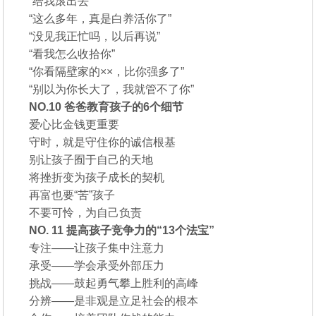
“给我滚出去”
“这么多年，真是白养活你了”
“没见我正忙吗，以后再说”
“看我怎么收拾你”
“你看隔壁家的××，比你强多了”
“别以为你长大了，我就管不了你”
NO.10 爸爸教育孩子的6个细节
爱心比金钱更重要
守时，就是守住你的诚信根基
别让孩子囿于自己的天地
将挫折变为孩子成长的契机
再富也要“苦”孩子
不要可怜，为自己负责
NO. 11 提高孩子竞争力的“13个法宝”
专注——让孩子集中注意力
承受——学会承受外部压力
挑战——鼓起勇气攀上胜利的高峰
分辨——是非观是立足社会的根本