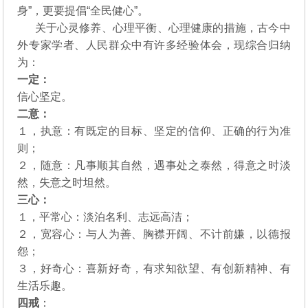
身”，更要提倡“全民健心”。
关于心灵修养、心理平衡、心理健康的措施，古今中
外专家学者、人民群众中有许多经验体会，现综合归纳
为：
一定：
信心坚定。
二意：
１，执意：有既定的目标、坚定的信仰、正确的行为准
则；
２，随意：凡事顺其自然，遇事处之泰然，得意之时淡
然，失意之时坦然。
三心：
１，平常心：淡泊名利、志远高洁；
２，宽容心：与人为善、胸襟开阔、不计前嫌，以德报
怨；
３，好奇心：喜新好奇，有求知欲望、有创新精神、有
生活乐趣。
四戒
：