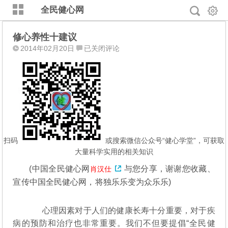
全民健心网
修心养性十建议
修
2014年02月20日
已关闭评论
心
养
性
十
建
议
扫码
或搜索微信公众号“健心学堂”，可获取
大量科学实用的相关知识
(
中国全民健心网
与您分享，谢谢您收藏、
肖汉仕
宣传中国全民健心网，将独乐乐变为众乐乐)
心理因素对于人们的健康长寿十分重要，对于疾
病的预防和治疗也非常重要。我们不但要提倡“全民健