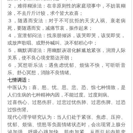
２，难得糊涂法：在非原则性的家庭琐事中，不妨装糊
涂，不去斤斤计较，求个皆大欢喜；
３，随遇而安法：对于不可抗拒的天灾人祸、衰老病
死，要随遇而安，减痛节哀，振作起来；
４，宣泄郁闷法：找亲朋倾诉，该哭即哭，该笑即笑，
或放声歌唱、或野外喊叫、决不郁积心中；
５，幽默调谐法：用幽默诙谐化解尴尬紧张，润滑人际
关系，使不良心境变豁达开朗；
６，冥想听乐法：遇焦虑忧郁、烦恼不快，可听听音
乐、舒心冥想，消除不良情绪。
七情调适：
中医认为：喜、怒、忧、思、悲、恐、惊七种情致，是
人们生病的七种精神内因，不能过度。过度则病。
过喜伤心、过怒伤肝、过悲过忧伤肺、过思伤脾、过恐
过惊伤肾。
现代心理学研究认为：当人们处于紧张、焦虑、压抑、
忧郁、烦恼、愤怒等负面情绪状态时，会出现肾上腺分
泌加强，呼吸心跳加快，肌肉加紧，从而引起内脏变