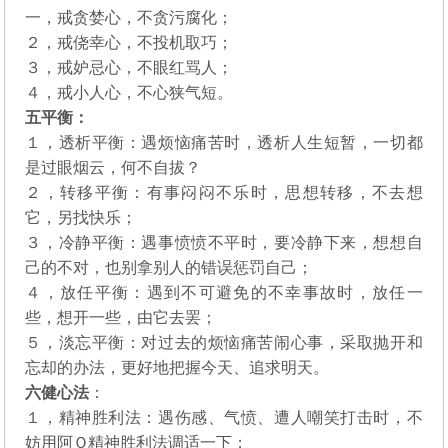
一，戒贪婪心，不贪污腐化；
２，戒侥幸心，不投机取巧；
３，戒妒忌心，不眼红骂人；
４，戒小人心，不心狭气短。
五平衡：
１，透析平衡：遇烦恼痛苦时，透析人生短暂，一切都
是过眼烟云，何不自拔？
２，转移平衡：有事闷闷不乐时，思想转移，不去想
它，另找快乐；
３，冷静平衡：遇事愤愤不平时，要冷静下来，想想自
己的不对，也别拿别人的错误惩罚自己；
４，放任平衡：遇到不可避免的不幸事故时，放任一
些，想开一些，由它去罢；
５，淡忘平衡：对过去的烦恼痛苦闹心事，采取抛开和
忘却的办法，更好地把握今天、追求明天。
六健心法
：
１，精神胜利法：遇伤感、气愤、遭人嘲笑打击时，不
妨用阿Ｑ精神胜利法调适一下；