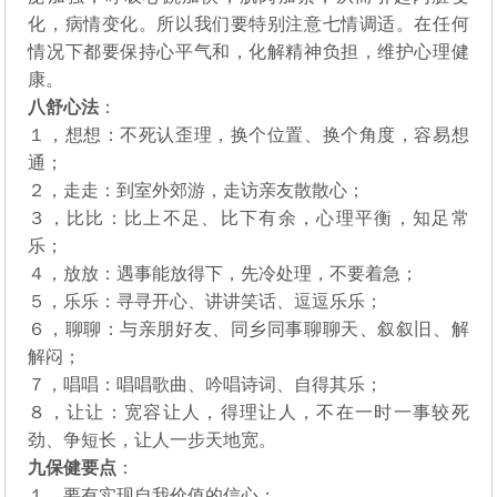
化，病情变化。所以我们要特别注意七情调适。在任何
情况下都要保持心平气和，化解精神负担，维护心理健
康。
八舒心法
：
１，想想：不死认歪理，换个位置、换个角度，容易想
通；
２，走走：到室外郊游，走访亲友散散心；
３，比比：比上不足、比下有余，心理平衡，知足常
乐；
４，放放：遇事能放得下，先冷处理，不要着急；
５，乐乐：寻寻开心、讲讲笑话、逗逗乐乐；
６，聊聊：与亲朋好友、同乡同事聊聊天、叙叙旧、解
解闷；
７，唱唱：唱唱歌曲、吟唱诗词、自得其乐；
８，让让：宽容让人，得理让人，不在一时一事较死
劲、争短长，让人一步天地宽。
九保健要点
：
１，要有实现自我价值的信心；