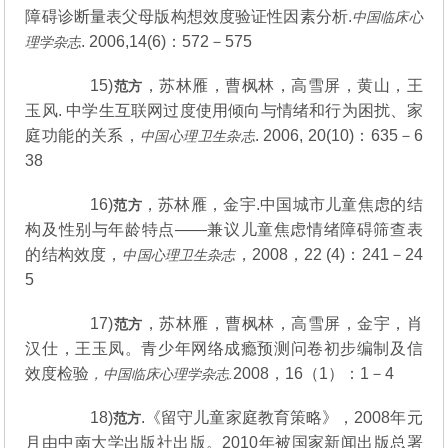
障碍诊断量表父母版构想效度验证性因素分析.
中国临床心
. 2006,14(6)：572－575
理学杂志
15)
，苏林雁，曹枫林，高雪屏，黄山，王
范方
玉风. 中学生互联网过度使用倾向与情绪和行为困扰、家
庭功能的关系，
. 2006, 20(10)：635－6
中国心理卫生杂志
38
16)
，苏林雁，金宇.中国城市儿童焦虑的结
范方
构及性别与年龄特点——兼议儿童焦虑情绪障碍筛查表
的结构效度，
，2008，22 (4)：241－24
中国心理卫生杂志
5
17)
，苏林雁，曹枫林，高雪屏，金宇，肖
范方
汉仕，王玉凤。青少年网络成瘾预测问卷初步编制及信
效度检验
2008，16（1）：1－4
，中国临床心理学杂志
.
18)
.《留守儿童家庭教育策略》，2008年元
范方
月由中南大学出版社出版。2010年被国家新闻出版总署