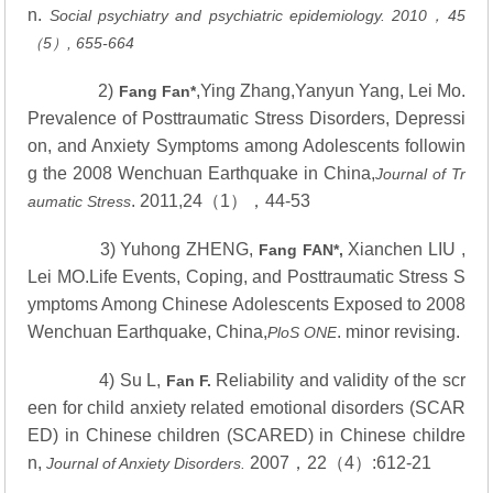
n.
Social psychiatry and psychiatric epidemiology. 2010
，
45
（
5
）
, 655-664
2)
,Ying Zhang,Yanyun Yang, Lei Mo.
Fang Fan*
Prevalence of Posttraumatic Stress Disorders, Depressi
on, and Anxiety Symptoms among Adolescents followin
g the 2008 Wenchuan Earthquake in China,
Journal of Tr
. 2011,24（1），44-53
aumatic Stress
3) Yuhong ZHENG,
Xianchen LIU ,
Fang FAN*,
Lei MO.Life Events, Coping, and Posttraumatic Stress S
ymptoms Among Chinese Adolescents Exposed to 2008
Wenchuan Earthquake, China,
. minor revising.
PloS ONE
4) Su L,
Reliability and validity of the scr
Fan F.
een for child anxiety related emotional disorders (SCAR
ED) in Chinese children (SCARED) in Chinese childre
n,
2007，22（4）:612-21
Journal of Anxiety Disorders.