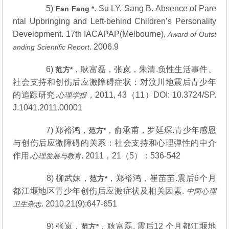
5)
. Su LY. Sang B. Absence of Pare
Fan Fang *
ntal Upbringing and Left-behind Children’s Personality
Development. 17th IACAPAP(Melbourne),
Award of Outst
. 2006.9
anding Scientific Report
6)
，耿富磊，张岚，朱清.负性生活事件、
范方
*
社会支持和创伤后应激障碍症状：对汶川地震后青少年
的追踪研究.
，2011, 43（11）DOI: 10.3724/SP.
心理学报
J.1041.2011.00001
7) 郑裕鸿，
，俞承甫，罗廷琛.青少年感恩
范方
*
与创伤后应激障碍的关系：社会支持和心理弹性的中介
作用.
. 2011，21（5）：536-542
心理发展与教育
8) 柳武妹，
，郑裕鸿，崔苗苗.震后6个月
范方
*
都江堰地区青少年创伤后应激症状及相关因素.
中国心理
. 2010,21(9):647-651
卫生杂志
9) 张岚，
，耿富磊. 震后12 个月都江堰地
范方
*