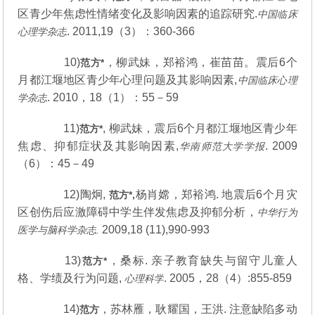
区青少年焦虑性情绪变化及影响因素的追踪研究.
中国临床
. 2011,19（3）：360-366
心理学杂志
10)
，柳武妹，郑裕鸿，崔苗苗。震后6个
范方
*
月都江堰地区青少年心理问题及其影响因素,
中国临床心理
. 2010，18（1）：55－59
学杂志
11)
, 柳武妹，震后6个月都江堰地区青少年
范方
*
焦虑、抑郁症状及其影响因素,
. 2009
华南师范大学学报
（6）：45－49
12)陶炯,
杨肖嫦，郑裕鸿. 地震后6个月灾
范方
*,
区创伤后应激障碍中学生伴发焦虑及抑郁分析，
中华行为
2009,18 (11),990-993
医学与脑科学杂志
.
13)
，桑标. 亲子教育缺失与留守儿童人
范方
*
格、学绩及行为问题,
. 2005，28（4）:855-859
心理科学
14)
，苏林雁，耿耀国，王洪. 注意缺陷多动
范方