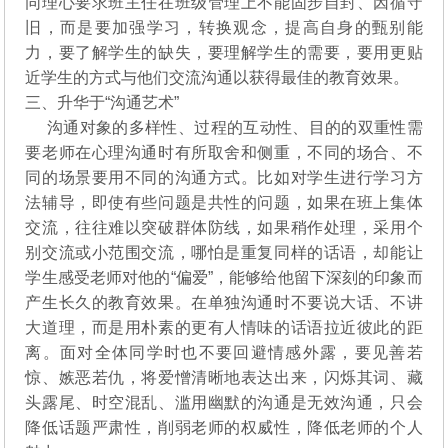
同理心要求班主任在班级管理上不能固步自封、因循守
旧，而是要加强学习，转换观念，提高自身的甄别能
力，要了解学生的缺失，要理解学生的需要，要用更贴
近学生的方式与他们交流沟通以获得最佳的教育效果。
三、升华于“沟通艺术”
沟通对象的多样性、过程的互动性、目的的双重性需
要老师在心理沟通时有所取舍和侧重，不同的场合、不
同的场景要用不同的沟通方式。比如对学生进行学习方
法辅导，即使有些问题是共性的问题，如果在班上集体
交流，往往难以突破群体防线，如果稍作处理，采用个
别交流或小范围交流，哪怕是重复同样的话语，却能让
学生感受老师对他的“偏爱”，能够给他留下深刻的印象而
产生长久的教育效果。在单独沟通时不要说大话、不讲
大道理，而是用朴素的更有人情味的话语拉近彼此的距
离。面对全体同学时也不要回避情感外露，要见善若
惊、嫉恶若仇，将爱憎清晰地表达出来，闪烁其词、藏
头露尾、时空混乱、滥用幽默的沟通是无效沟通，只会
降低话题严肃性，削弱老师的权威性，降低老师的个人