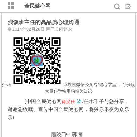
全民健心网
浅谈班主任的高品质心理沟通
浅
2014年02月20日
已关闭评论
谈
班
主
任
的
高
品
质
扫码
或搜索微信公众号“健心学堂”，可获取
心
大量科学实用的相关知识
理
(
中国全民健心网
/任木千子与您分享，
肖汉仕
沟
谢谢您收藏、宣传中国全民健心网，将独乐乐变为众乐
通
乐)
醴陵四中 郭 智