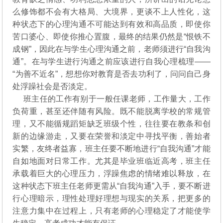
么修饰都不会有大格局、大境界，更谈不上人性化，这
种状态下的心理沟通不可能达到有效和高品质，即使你
苦口婆心、即使你推心置腹，最终的结果仍然是“恨铁不
成钢”，因此在与学生心理沟通之前，老师须进行“自我沟
通”。在与学生进行沟通之前应该进行自我心理梳理——
“为善不近名”，想想你对教育是否去功利了，问问自己身
处浮躁社会是否淡定。
班主任的工作有别于一般任课老师，工作量大，工作
负荷重，甚至还伴随有风险。既不能脱离学校的常规管
理，又不能循规蹈矩缺乏班级个性，往往要在教条和创
新的边缘游走，又要在荣誉和淡定中寻找平衡，善始者
实繁，友终者益寡，班主任要不断地进行“自我沟通”才能
自如地面对日常工作。尤其是毕业班临近高考，班主任
承载着巨大的心理压力，浮躁焦虑的情绪难以释放，在
这种状态下班主任老师更需从“自我沟通”入手，要不断进
行心理暗示，理性处理好理想与现实的关系，把更多的
注意力集中在过程上，只有老师的心理稳定了才能使学