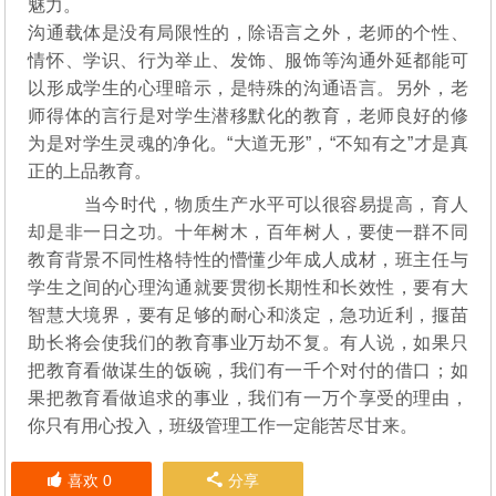
魅力。
沟通载体是没有局限性的，除语言之外，老师的个性、
情怀、学识、行为举止、发饰、服饰等沟通外延都能可
以形成学生的心理暗示，是特殊的沟通语言。另外，老
师得体的言行是对学生潜移默化的教育，老师良好的修
为是对学生灵魂的净化。“大道无形”，“不知有之”才是真
正的上品教育。
当今时代，物质生产水平可以很容易提高，育人
却是非一日之功。十年树木，百年树人，要使一群不同
教育背景不同性格特性的懵懂少年成人成材，班主任与
学生之间的心理沟通就要贯彻长期性和长效性，要有大
智慧大境界，要有足够的耐心和淡定，急功近利，揠苗
助长将会使我们的教育事业万劫不复。有人说，如果只
把教育看做谋生的饭碗，我们有一千个对付的借口；如
果把教育看做追求的事业，我们有一万个享受的理由，
你只有用心投入，班级管理工作一定能苦尽甘来。
喜欢
0
分享