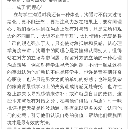
生稳定，高考成功才能有保证。
二、成于“同理心”
在与学生沟通时我还有一种体会，沟通时不能太过情
绪化，更不能迁怒，要把注意力放在结果上，要有同理
心，我们要认识到在沟通上没有对与错，只是立场和观
念的不同而已，“大道不止于里耳”，太过情绪化无疑是将
自己的观点强加于人，只会使对象抵触和反感。从心理
学角度来讲，沟通中的同理心是要懂得认同别人，懂得
站在对方的立场考虑问题，保留对方的立场的一种心理
沟通策略。例如对待学生早恋的问题，不能一触及这样
的事就认为他们动机不纯是坏学生。也许是青春期好奇
心驱使；也许只是男女之间的单纯的好感；也许是复杂
的家庭背景或学习上的失落造成情感无处寄托；也许性
格上缺失以寻找感情来弥补；或许就是盲目的效仿。这
些本来就没有对错之分，在与他们谈话（沟通）时一味
批评指责无疑是推波助澜，唯有施以更多关爱，认同他
们的处境，引导他们认识自身的价值，帮助他们摆脱困
境才是最有效的方法。