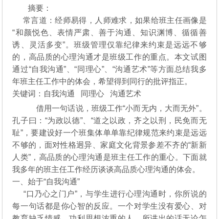
摘要：
常言道：经师易得，人师难求，如果给班主任画像是
“和颜悦色、表情严肃、善于沟通、知识渊博、循循善
诱、灵活多变”。班级管理仅靠纪律来约束是远远不够
的，高品质的心理沟通才是班级工作的重点。本文试图
通过“自我沟通”、“同理心”、“沟通艺术”等方面总结我多
年班主任工作中的体会，希望得到同行的批评指正。
关键词：自我沟通 同理心 沟通艺术
借用一句话说，班级工作“小而无内，大而无外”。
孔子曰：“为政以德”、“道之以政，齐之以刑，民免而无
耻”，要建设好一个班集体单单靠纪律规范来约束是远远
不够的，面对性格迥异、家庭文化背景参差不齐的“新新
人类”，高品质的心理沟通是班主任工作的重心。下面就
我多年的班主任工作经历谈谈高品质心理沟通的体会。
一、始于“自我沟通”
“口乃心之门户”，与学生进行心理沟通时，你所说的
每一句话都是你心智的反应。一个对学生没有爱心、对
教育缺乏情感、功利思想浓重的人，所讲出的话无论怎