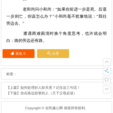
老和尚问小和尚：“如果你前进一步是死、后退
一步则亡，你该怎么办？”小和尚毫不犹豫地说：“我往
旁边去。”
遭遇两难困境时换个角度思考，也许就会明
白：路的旁边还有路。
喜欢
0
分享
标签：
【上篇】
如何处理好人际关系？记住这三句话！
【下篇】
坐在路边鼓掌的人（天下父母必读）
Copyright © 全民健心网 保留所有权利.