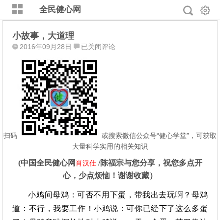
全民健心网
小故事，大道理
小
2016年09月28日
已关闭评论
故
事，
大
道
理
扫码
或搜索微信公众号“健心学堂”，可获取
大量科学实用的相关知识
(
中国全民健心网
/
陈福宗
与您分享，祝您多点开
肖汉仕
心，少点烦恼！谢谢收藏）
小鸡问母鸡：可否不用下蛋，带我出去玩啊？母鸡
道：不行，我要工作！小鸡说：可你已经下了这么多蛋