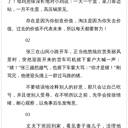
了！母鸡意味深长地对小鸡说：一天一个蛋，菜刀靠边
站，一月不生蛋，高压锅里见。
存在是因为你创造价值，淘汰是因为你失去价
值。过去的价值不代表未来，所以每天都要努力！
02
张三在山间小路开车，正当他悠哉欣赏美丽风
景时，突然迎面开来的货车司机摇下窗户大喊一声：
“猪！”张三越想越气，也摇下车窗大骂：“你才是猪！”刚
骂完，他便迎头撞上一群过马路的猪。
不要错误地诠释别人的好意，那只会让自己吃
亏，并且使别人受辱。在不明所以之前，先学会按捺情
绪，耐心观察，以免事后生发悔意。
03
丈夫下班回到家，看见妻子揍儿子，没理他