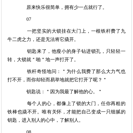
原来快乐很简单，拥有少一点就行了。
07
一把坚实的大锁挂在大门上，一根铁杆费了九
牛二虎之力，还是无法将它撬开。
钥匙来了，他瘦小的身子钻进锁孔，只轻轻一
转，大锁就＂啪＂地一声打开了。
铁杆奇怪地问：＂为什么我费了那么大力气也
打不开，而你却轻而易举地就把它打开了呢？＂
钥匙说：＂因为我最了解他的心。＂
每个人的心，都像上了锁的大门，任你再粗的
铁棒也撬不开。唯有关怀，才能把自己变成一只细腻的
钥匙，进入别人的心中，了解别人。
08