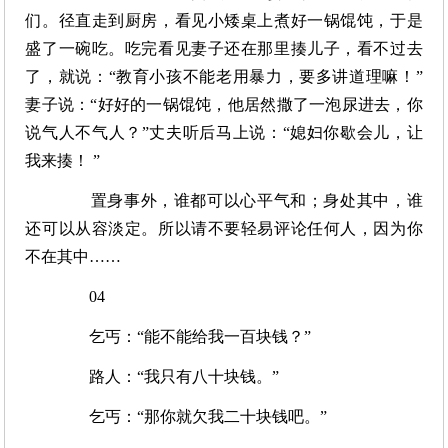
们。径直走到厨房，看见小矮桌上煮好一锅馄饨，于是
盛了一碗吃。吃完看见妻子还在那里揍儿子，看不过去
了，就说：“教育小孩不能老用暴力，要多讲道理嘛！”
妻子说：“好好的一锅馄饨，他居然撒了一泡尿进去，你
说气人不气人？”丈夫听后马上说：“媳妇你歇会儿，让
我来揍！ ”
置身事外，谁都可以心平气和；身处其中，谁
还可以从容淡定。所以请不要轻易评论任何人，因为你
不在其中……
04
乞丐：“能不能给我一百块钱？”
路人：“我只有八十块钱。”
乞丐：“那你就欠我二十块钱吧。”