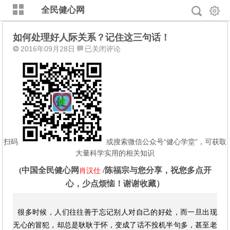
全民健心网
如何处理好人际关系？记住这三句话！
如
2016年09月28日
已关闭评论
何
处
理
好
人
际
关
系？
扫码
或搜索微信公众号“健心学堂”，可获取
记
大量科学实用的相关知识
住
(
中国全民健心网
/
陈福宗
与您分享，祝您多点开
肖汉仕
这
心，少点烦恼！谢谢收藏）
三
句
话！
很多时候，人们往往善于忘记别人对自己的好处，而一旦出现
无心的冒犯，却总是耿耿于怀，变成了话不投机半句多，甚至老