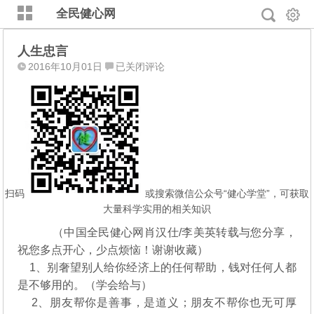
全民健心网
人生忠言
人
2016年10月01日
已关闭评论
生
忠
言
扫码
或搜索微信公众号“健心学堂”，可获取
大量科学实用的相关知识
（中国全民健心网肖汉仕/李美英转载与您分享，
祝您多点开心，少点烦恼！谢谢收藏）
1、别奢望别人给你经济上的任何帮助，钱对任何人都
是不够用的。（学会给与）
2、朋友帮你是善事，是道义；朋友不帮你也无可厚