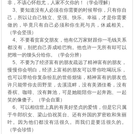
非，不该心怀怨尤，人家不欠你的！（学会理解）
3、要知道没有人必须在你需要的时候帮你，只有你自
己，所以让自己独立、坚强、快乐、幸福，才是你需要
做的，毕竟只有自己必须和你生死与共，休戚相关。
（学会坚强）
4、不要看贫富交朋友，他有亿万家财跟你一毛钱关系
都没有，别把自己弄成哈巴狗。他也许一无所有却可以
把唯一的馒头分给你。（学会分辨）
5、不要为了经济富有的朋友疏远了精神富有的朋友，
慢慢你会明白，经济上富裕的朋友可以带你吃喝玩乐，
也可以带给你复杂纷乱的世俗烦恼，精神富有的朋友也
许只能带你去田野里，去溪流畔，没有美酒佳肴，没有
香槟、咖啡、没有舞池，可是她能陪你一起奔跑、一起
笑的像傻子。（学会自重）
6、可以相信世上真的有美好坚贞的爱情，但是它只属
于牛郎织女、梁山伯祝英台、还有外国的罗密欧和朱丽
叶。因为他们都没有活很久。而我们是要活很久的。
（学会珍惜）