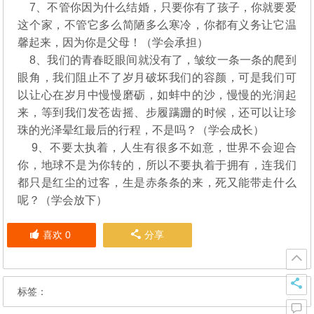
7、不管你因为什么结婚，只要你有了孩子，你就要爱
这个家，不管它多么简陋多么寒冷，你都有义务让它温
馨起来，因为你是父母！（学会承担）
8、我们的青春眨眼间就没有了，皱纹一条一条的爬到
眼角，我们阻止不了岁月破坏我们的容颜，可是我们可
以让心在岁月中慢慢磨砺，如蚌中的沙，慢慢的光润起
来，等到我们发苍齿摇、步履蹒跚的时候，还可以让珍
珠的光泽晕红最后的行程，不是吗？（学会成长）
9、不要太执着，人生有很多不如意，世界不会迎合
你，地球不是为你转的，所以不要执着于拥有，连我们
都只是红尘的过客，生是赤条条的来，死又能带走什么
呢？（学会放下）
喜欢
0
分享
标签：