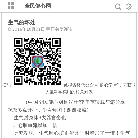
全民健心网
生气的坏处
生
2016年10月01日
已关闭评论
气
的
坏
处
扫码
或搜索微信公众号“健心学堂”，可获取
大量科学实用的相关知识
（中国全民健心网肖汉仕/李美英转载与您分享，
祝您多点开心，少点烦恼！谢谢收藏）
生气后身体8大器官变化
1. 心脏血流增加一倍
研究发现，生气时心脏血流比平时增加了一倍！生气