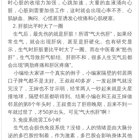
时心脏的收缩力加强，心跳加速，大量的血液涌向心
脏，心脏则需要加倍工作，这时就会出现心率不齐、心
肌缺血、胸闷、心慌甚至诱发心绞痛和心肌梗塞。
2. 肝脏比平时大了一圈
生气后，最先伤的就是肝脏！所谓“气大伤肝”，如果经
常生气，就会出现肝病、甚至是肝硬化。也有研究显
示，生气时肝脏要比平时大了一圈。而在中医看来“怒伤
肝”，生气导致肝气郁结、肝胆不和，很多人生完气后都
会出现“两肋疼痛和肝区疼痛”。
小编给大家讲一个真实的例子，小编家隔壁的邻居两
口子脾气都不是太好。王叔叔40多岁，一发起脾气就没
完没了，王婶也不甘示弱，经常两人一吵起来就是火星
撞地球，隔壁邻居都听得到。结果小编在和王叔王婶做
邻居的第8个年头时，王叔查出了肝癌晚期，后来不到一
年就过世了，才50岁出头。可见“气大伤肝”啊！
3. 免疫系统罢工6小时
生气也会损伤免疫系统？没错，人的情绪是由大脑分
泌的多巴胺控制着，作为激素，多巴胺会影响身体其他