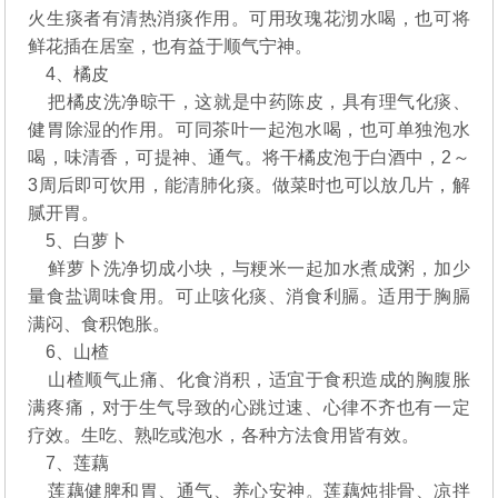
火生痰者有清热消痰作用。可用玫瑰花沏水喝，也可将
鲜花插在居室，也有益于顺气宁神。
4、橘皮
把橘皮洗净晾干，这就是中药陈皮，具有理气化痰、
健胃除湿的作用。可同茶叶一起泡水喝，也可单独泡水
喝，味清香，可提神、通气。将干橘皮泡于白酒中，2～
3周后即可饮用，能清肺化痰。做菜时也可以放几片，解
腻开胃。
5、白萝卜
鲜萝卜洗净切成小块，与粳米一起加水煮成粥，加少
量食盐调味食用。可止咳化痰、消食利膈。适用于胸膈
满闷、食积饱胀。
6、山楂
山楂顺气止痛、化食消积，适宜于食积造成的胸腹胀
满疼痛，对于生气导致的心跳过速、心律不齐也有一定
疗效。生吃、熟吃或泡水，各种方法食用皆有效。
7、莲藕
莲藕健脾和胃、通气、养心安神。莲藕炖排骨、凉拌