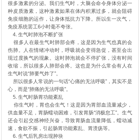
很多激素的分泌。我们生气时，大脑会命令身体分泌一
种皮质激素，这种激素如果在体内积累过多，就会阻碍
免疫细胞的运作，让身体抵抗力下降。所以生一次气，
免疫系统罢工6小时毫不夸张。
4. 生气时肺泡不断扩张
很多人在最生气时肺部会疼，这是因为生气也真的会
伤肺。人在情绪冲动时，呼吸就会变得急促，甚至会出
现过度换气的现象。这时肺泡就会不停扩张，没有时间
收缩，所以很多人肺部会疼。这也是为什么常会有人在
生气时说“肺要气炸了”。
所以很多人常说的一句话“心痛的无法呼吸”，其实不是
心，而是“肺痛的无法呼吸”。
5. 生气时肠胃功能紊乱
你生气时，胃也会生气！这是因为胃部血流量减少，
供血量不足，胃肠蠕动困难，引发胃肠“消极怠工”。生气
还会引起交感神经兴奋，导致胃肠血流量降低，蠕动减
速，食欲不振，引起肠胃功能紊乱、胃溃疡等。
6. 生气后乳房出现肿块