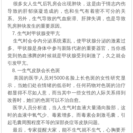
很多女人生气后乳房会出现肿块，这是由于情志内伤
导致的肝郁痰凝造成的，也和生气有着密不可分的关
系。另外，生气导致的气血瘀滞、肝脾失调，也是导致
乳房肿块发生的重要原因。
7. 生气时甲状腺变甲亢
生气时会令内分泌系统紊乱，使甲状腺分泌的激素过
多。甲状腺是身体中参与新陈代谢的重要器官，当你感
觉到热血沸腾的时候就是甲状腺受到刺激了，久之就会
引发甲亢。
8. 一生气皮肤会长色斑
美国的医学人员对5000名脸上长色斑的女性研究显
示，当她们处在情绪的低谷时，任何药物对色斑的治疗
都显得不尽如人意，而当其中一些女性的人际关系得到
改善时，她们的色斑可以不治自愈。
医学人员分析道，当人生气时血液大量涌向脸部，这
时的血液中氧气少、毒素增多。而毒素会刺激毛囊，引
起毛囊周围程度不等的深部炎症等皮肤问题。
最后，专家提醒大家，能不生气就不生气，心胸要开