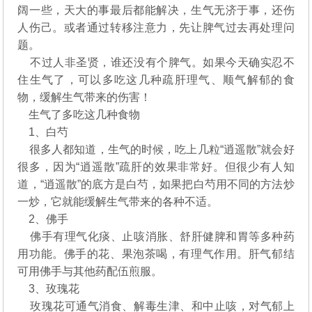
阔一些，天大的事最后都能解决，生气无济于事，还伤
人伤己。或者通过转移注意力，先让脾气过去再处理问
题。
不过人非圣贤，谁还没有个脾气。如果今天确实忍不
住生气了，可以多吃这几种疏肝理气、顺气解郁的食
物，缓解生气带来的伤害！
生气了多吃这几种食物
1、白芍
很多人都知道，生气的时候，吃上几粒“逍遥散”就会好
很多，因为“逍遥散”疏肝的效果非常好。但很少有人知
道，“逍遥散”的底方是白芍，如果把白芍用不同的方法炒
一炒，它就能缓解生气带来的各种不适。
2、佛手
佛手有理气化痰、止咳消胀、舒肝健脾和胃等多种药
用功能。佛手的花、果泡茶喝，有理气作用。肝气郁结
可用佛手与其他药配伍煎服。
3、玫瑰花
玫瑰花可通气消食、解毒生津、和中止咳，对气郁上