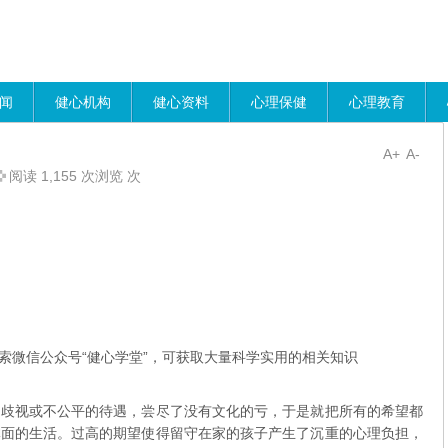
闻
健心机构
健心资料
心理保健
心理教育
A+
A-
阅读 1,155 次浏览 次
索微信公众号“健心学堂”，可获取大量科学实用的相关知识
到歧视或不公平的待遇，尝尽了没有文化的亏，于是就把所有的希望都
体面的生活。过高的期望使得留守在家的孩子产生了沉重的心理负担，