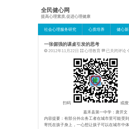
全民健心网
提高心理素质,促进心理健康
社会心理服务研究
心质培养
健心新
一张倔强的课桌引发的思考
一
2012年11月22日
心理教育
已关闭评论
张
倔
强
的
课
桌
引
发
扫码
或搜
的
嘉禾县第一中学：唐开文
思
内容提要：有部分外出务工者在城市里可能受
考
寄托在孩子身上，一心想让孩子可以在城市中