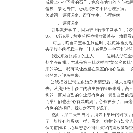
成绩上小小下滑的石子，也会在他们的内心掀
偏狭、缺乏自信、悲观消极等不良心理疾病。
关键词：倔强课桌、留守学生、心理疾病
一、倔强课桌
新学期开学了，因为班上转来了新学生，我利
8人，8行6座，教室的座位摆放很整齐，放眼
可是，晚自习查学生到位时，我诧异地发现：
去了腹心的蛋糕一样，让人感觉到一种不和谐的
我找来这张桌子的主人——一位刚从浙江金华
想坐在前排，尤其是第三排这样的“黄金座位排
来的学生，我有意让她坐在教室的核心位置，
张的复习迎考中来。
当我把这些想法跟她分析清楚后，她只是略带
去。从我担任十多年的班主任的经验来看，高
利的，而对自己的学业最有利的，就是自己的
而学生们也会“心有戚戚焉”，心领神会了。而
有利的选择吧。我决定不再多说了。
然而，第二天早自习，我去下早班的时候，仍
了一块腹心的蛋糕一样。看来，她并没有如常
位向前推移，心里想总不能让教室的摆放像颗