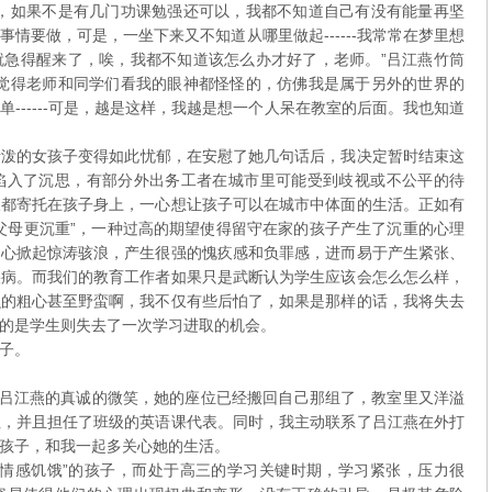
信，如果不是有几门功课勉强还可以，我都不知道自己有没有能量再坚
情要做，可是，一坐下来又不知道从哪里做起------我常常在梦里想
就急得醒来了，唉，我都不知道该怎么办才好了，老师。”吕江燕竹筒
都觉得老师和同学们看我的眼神都怪怪的，仿佛我是属于另外的世界的
------可是，越是这样，我越是想一个人呆在教室的后面。我也知道
的女孩子变得如此忧郁，在安慰了她几句话后，我决定暂时结束这
陷入了沉思，有部分外出务工者在城市里可能受到歧视或不公平的待
望都寄托在孩子身上，一心想让孩子可以在城市中体面的生活。正如有
父母更沉重”，一种过高的期望使得留守在家的孩子产生了沉重的心理
内心掀起惊涛骇浪，产生很强的愧疚感和负罪感，进而易于产生紧张、
疾病。而我们的教育工作者如果只是武断认为学生应该会怎么怎么样，
么的粗心甚至野蛮啊，我不仅有些后怕了，如果是那样的话，我将失去
的是学生则失去了一次学习进取的机会。
子。
江燕的真诚的微笑，她的座位已经搬回自己那组了，教室里又洋溢
往，并且担任了班级的英语课代表。同时，我主动联系了吕江燕在外打
孩子，和我一起多关心她的生活。
“情感饥饿”的孩子，而处于高三的学习关键时期，学习紧张，压力很