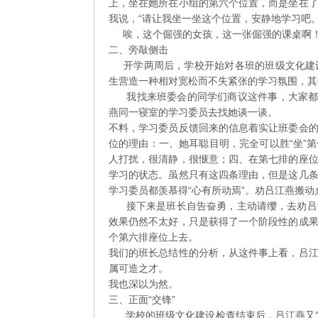
上，坐在她所在小组的第六个位置，而是坐在
我说，“请让我坐一坐这个位置，安静地学习吧。
唉，这个倔强的女孩，这一张倔强的课桌啊
二、旁敲侧击
开学两周后，学校开始对各班的班级文化建设
生营造一种相对宽松而不失紧张的学习氛围，其
我找来班委会的同学们商议这件事，大家都认
燕同一寝室的学习委员去找她谈一谈。
不料，学习委员反馈回来的信息着实让班委会
位的理由：一、她耳聪目明，完全可以胜“坐”
人打扰，很清静，很惬意；四、在第七排的座
学习的状态。虽然只有这四条理由，但是这几
学习委员都羡慕得“心有所动焉”。劝吕江燕搬
接下来是班长自告奋勇，主动请缨，去劝吕江
效果仍然不太好，只是获得了一个阶段性的成
个第六排座位上去。
我们的班长总结性的分析，从这件事上看，吕
属可造之才。
我也深以为然。
三、正面“交锋”
学校的班级文化建设检查结束后，吕江燕又“座