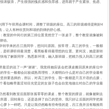
起惊涛骇浪，产生很强的愧疚感和负罪感，进而易于产生紧张、焦虑、
用下午班周会课时间，调整了班级的座位。高三的班级难得是刚好4
看去，让人有种欣赏到和谐的韵律的舒心感。
教室的中间行的第三排位置竟然空了一张桌子，整个教室就像被剜
律动。
转学来的吕江燕同学，想问问原因。按常理，高三的学生，一般都
”，是听课听得最清楚，看黑板看得最理想的位置。更何况，她是新转
尽快地了解新同学，熟悉新环境，融入新班级，把精力投入到高三的紧
羞涩的说了一声“谢谢”。我觉得她应该会把课桌搬回原来的座位中
三的学生一般都会比较成熟而理性，大都明白什么是对自己的学业最有
最坚持要选择的，所以，对高三的学生，我一般都是只言片语的点拨，
这个看似略带羞涩却目光坚定的女孩子也会自觉地做出对自己的学业最
然看到教室后面那张孤零零的课桌，整个教室的摆设，就像被剜去
人所愿，回转座位，还是选择了自己的坚持。我只好让后面的同学把座
空心萝卜一样吧。只是让我仍然略有些奇怪的是，吕江燕并没有顺推而