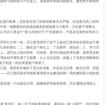
了隔壁小组的第七个位置上。迎着我带有疑问的眼光，她竟然平静地对
”
！
进行检查，尤其是对高三班级的检查尤为严格，目的是为高三的学
中有一项重要的内容就是教室的摆放要大方整齐，卫生要干净整洁。
为吕江燕这个“第七排的钉子户”比较难办，于是决定派恰好和吕江
的同学们大吃一惊，吕江燕竟然列了如下几条自己坚持坐在现在这个座
第七排的座位；二、她在这个座位上，了无羁绊，很自由；三、学习无
位上，进可以上前问同学、问老师，退可以独自思考问题，很享受这种
条理由似乎都充满了正能量，让人无法反驳，连戴上了高度近视眼镜的
动桌子的这一回合算是败下阵来了。
燕。虽然班长做好了充分的准备，并且动之以情，晓之以理，但是
果——吕江燕同意在学校检查班级文化建设的那一周内搬到原小组的那
江燕还是一个比较识大局，能够维护班集体荣誉，可以通情达理的人，
”复原位，每一天下班检查的时候，看到这一条“小尾巴”，我总觉得