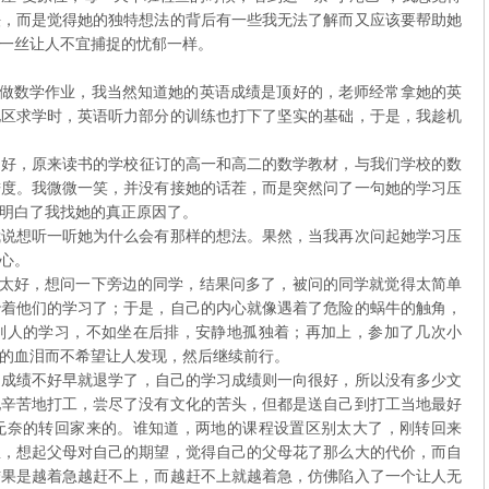
法，而是觉得她的独特想法的背后有一些我无法了解而又应该要帮助她
一丝让人不宜捕捉的忧郁一样。
数学作业，我当然知道她的英语成绩是顶好的，老师经常拿她的英
地区求学时，英语听力部分的训练也打下了坚实的基础，于是，我趁机
，原来读书的学校征订的高一和高二的数学教材，与我们学校的数
进度。我微微一笑，并没有接她的话茬，而是突然问了一句她的学习压
明白了我找她的真正原因了。
我说想听一听她为什么会有那样的想法。果然，当我再次问起她学习压
心。
好，想问一下旁边的同学，结果问多了，被问的同学就觉得太简单
吵着他们的学习了；于是，自己的内心就像遇着了危险的蜗牛的触角，
别人的学习，不如坐在后排，安静地孤独着；再加上，参加了几次小
的血泪而不希望让人发现，然后继续前行。
绩不好早就退学了，自己的学习成绩则一向很好，所以没有多少文
地辛苦地打工，尝尽了没有文化的苦头，但都是送自己到打工当地最好
无奈的转回家来的。谁知道，两地的课程设置区别太大了，刚转回来
急，想起父母对自己的期望，觉得自己的父母花了那么大的代价，而自
结果是越着急越赶不上，而越赶不上就越着急，仿佛陷入了一个让人无