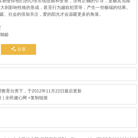
容易使得他们的心理出现扭曲和变形，没有正确的引导，是极其危险
，大则影响性格的形成，甚至行为越轨犯罪等，产生一些极端的结果。
庭、社会的倍加关注，爱的阳光才会温暖更多的角落。
宏
彭聃龄
分享
理教育
分类下，于2012年11月22日最后更新
| 全民健心网
+复制链接