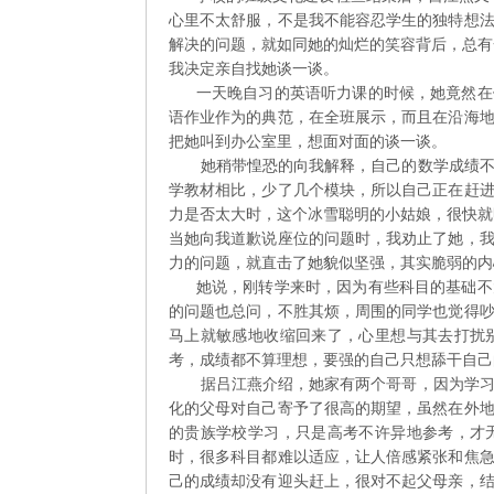
心里不太舒服，不是我不能容忍学生的独特想
解决的问题，就如同她的灿烂的笑容背后，总有
我决定亲自找她谈一谈。
一天晚自习的英语听力课的时候，她竟然在做
语作业作为的典范，在全班展示，而且在沿海
把她叫到办公室里，想面对面的谈一谈。
她稍带惶恐的向我解释，自己的数学成绩不好
学教材相比，少了几个模块，所以自己正在赶
力是否太大时，这个冰雪聪明的小姑娘，很快就
当她向我道歉说座位的问题时，我劝止了她，
力的问题，就直击了她貌似坚强，其实脆弱的内
她说，刚转学来时，因为有些科目的基础不太
的问题也总问，不胜其烦，周围的同学也觉得
马上就敏感地收缩回来了，心里想与其去打扰
考，成绩都不算理想，要强的自己只想舔干自己
据吕江燕介绍，她家有两个哥哥，因为学习成
化的父母对自己寄予了很高的期望，虽然在外
的贵族学校学习，只是高考不许异地参考，才
时，很多科目都难以适应，让人倍感紧张和焦
己的成绩却没有迎头赶上，很对不起父母亲，