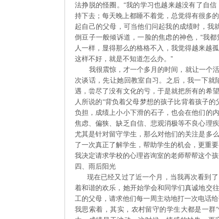
法挣脱的怪圈。“我的学习也越来越没有了自
持下去；每天晚上都睡不着觉，总觉得有很多的事
起自己的父母，可当他们问起我的成绩时，我
倒豆子一般倾诉道，一脸的焦虑的神色，“我
人一样，显得那么的格格不入，我觉得越来越孤单
这样不好，就是不知道怎么办。”
我很震惊，才一个多月的时间，就让一个活泼
次谈话，先让她回教室自习。之后，我一下就
遇，尝尽了没有文化的亏，于是就把所有的希
人所说的“背负着父母梦想的孩子比背着孩子的
负担，成绩上小小下滑的石子，也会在他们的
焦虑、偏狭、缺乏自信、悲观消极等不良心理
尤其是针对留守学生，那么对他们的关注是多
了一次真正了解学生，帮助学生的机会，更重要
我决定请求学校的心理咨询室的老师帮帮这个孩
四、雨后阳光
现在已经又过了近一个月，当我再次看到了吕
着和谐的欢乐，她开始学会和同学们真诚地交
工的父母，请求他们每一周主动地打一次电话给
我思索着，其实，农村留守的学生大都是一群