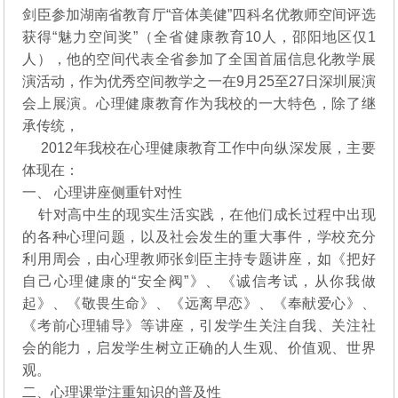
剑臣参加湖南省教育厅“音体美健”四科名优教师空间评选
获得“魅力空间奖”（全省健康教育10人，邵阳地区仅1
人），他的空间代表全省参加了全国首届信息化教学展
演活动，作为优秀空间教学之一在9月25至27日深圳展演
会上展演。心理健康教育作为我校的一大特色，除了继
承传统，
2012年我校在心理健康教育工作中向纵深发展，主要
体现在：
一、 心理讲座侧重针对性
针对高中生的现实生活实践，在他们成长过程中出现
的各种心理问题，以及社会发生的重大事件，学校充分
利用周会，由心理教师张剑臣主持专题讲座，如《把好
自己心理健康的“安全阀”》、《诚信考试，从你我做
起》、《敬畏生命》、《远离早恋》、《奉献爱心》、
《考前心理辅导》等讲座，引发学生关注自我、关注社
会的能力，启发学生树立正确的人生观、价值观、世界
观。
二、心理课堂注重知识的普及性