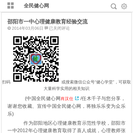
全民健心网
邵阳市一中心理健康教育经验交流
邵
2014年03月06日
已关闭评论
阳
市
一
中
心
理
健
康
扫码
或搜索微信公众号“健心学堂”，可获取
教
大量科学实用的相关知识
育
(
中国全民健心网
/任木千子与您分享，
肖汉仕
经
谢谢您收藏、宣传中国全民健心网，将独乐乐变为众乐
验
交
乐)
流
作为邵阳地区心理健康教育示范性学校，邵阳市
一中2012年心理健康教育取得了喜人成就，心理教师张