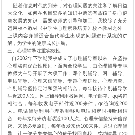
随着信息时代的到来，对心理问题的关注和了解日益
大众化，如何在名目繁多的知识中遴选有益孩子身心健
康发展的知识，需要教师的引导和加工。我校除了充分
运用校本教材《中学生心理素质培养》校本教材之外，
上课内容穿插适合当代学生出现的问题进行系统的讲
解，为学生的健康成长护航。
三、心理辅导注重实效性
自2002年下学期我校成立了心理辅导室以来，在坚持
心理咨询保密性原则下面向全校学生，由心理辅导专职
教师为主导开展了六项工作：即个别辅导、网上辅导、
电话辅导、心理来信辅导、专题心理讲座、心理调查。
个别辅导坚持定时和预约相结合，每年接待个别辅导学
生近200人次。网上辅导利用校园网、电子邮箱、qq咨询
相结合，每年收发电子邮件近200来件，qq咨询近200
人。电话辅导利用心理教师移动电话和定时接听相结
合，每年接待来访电话近100人次。心理来信坚持来信保
密、来信必复原则，每年收发来信100来件。通过心理辅
导，让一部分失去信心的孩子找回自我，成功辅导了20