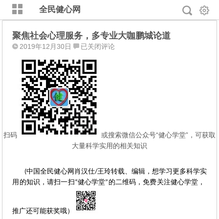
全民健心网
聚焦社会心理服务，多专业大咖鹏城论道
聚
2019年12月30日
已关闭评论
焦
社
会
心
理
服
务，
多
扫码
或搜索微信公众号“健心学堂”，可获取
专
大量科学实用的相关知识
业
大
(中国全民健心网肖汉仕/王玲转载、编辑，想学习更多科学实
咖
用的知识，请扫一扫“健心学堂”的二维码，免费关注健心学堂，  
鹏
城
论
推广还可能获奖哦）
道