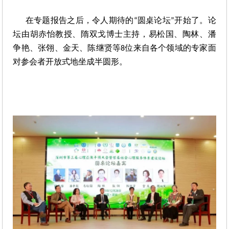
在专题报告之后，令人期待的
圆桌论坛
开始了。论
“
”
坛由胡赤怡教授、隋双戈博士主持，易松国、陶林、潘
争艳、张翎、金天、陈继贤等
位来自各个领域的专家面
8
对参会者开放式地坐成半圆形。