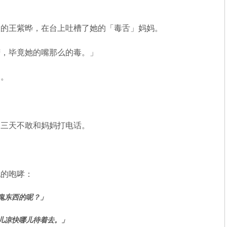
校的王紫晔，在台上吐槽了她的「毒舌」妈妈。
苦，毕竟她的嘴那么的毒。」
然。
，三天不敢和妈妈打电话。
她的咆哮：
鬼东西的呢？」
儿凉快哪儿待着去。」