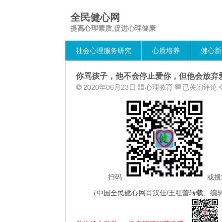
全民健心网
提高心理素质,促进心理健康
社会心理服务研究
心质培养
健心新
你骂孩子，他不会停止爱你，但他会放弃
你
2020年06月23日
心理教育
已关闭评论
骂
孩
子，
他
不
会
停
止
扫码
或搜
爱
（中国全民健心网肖汉仕/王红蕾转载、编
你，
但
他