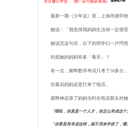
关注健心学堂，  推广还可能获奖哦
）
会
放
最新一期《少年说》里，上海尚德学
弃
爱
自
她说：「我觉得我妈妈生活得一定很
己
她说完这句话，台下的同学们一片愕
到底她的妈妈有多「毒舌」？
有一次，紫晔数学考试只考了50多分
但最后妈妈还是打来了电话。
紫晔神还原了妈妈当时在电话那头对
「哦吼，你真是一个人才，你怎么考成这个
「你要是再考成这样，就不用来学校了，哪