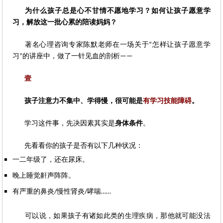
为什么孩子总是心不甘情不愿地学习？如何让孩子愿意学
习，解放这一批心累的陪读妈妈？
著名心理咨询专家陈默老师在一场关于
怎样让孩子愿意学
“
习
的讲座中，做了一针见血的剖析
”
——
壹
孩子注意力不集中、学得慢，
很可能是
有学习技能障碍
。
学习这件事，先决因素其实是
身体条件
。
先看看你的孩子是否有以下几种状况：
一二年级了，还在尿床。
晚上睡觉鼾声阵阵。
有严重的鼻炎
慢性肾炎
哮喘
/
/
……
可以说，如果孩子有诸如此类的生理疾病，那他就可能没法