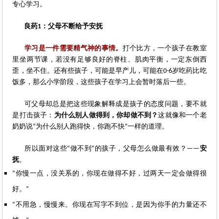
专心学习。
良药
：父母不断给予安抚
1
学习是一件需要精气神的事情。
打个比方，一个孩子在教室
里坐两节课，若没有足够良好的脊柱、肌肉平衡，一定东倒西
歪，坐不住。还有些孩子，可能是早产儿，可能在
岁吃药比吃
0-6
饭多，那么小学阶段，这些孩子在学习上会暂时落后一些。
可父母却总是把这些现象解释成是孩子的态度问题，要不就
是打击孩子：
为什么别人做得到，你却做不到？
这就像和一个老
奶奶说
为什么别人跑得快，你跑不快
一样的道理。
“
”
所以面对这些
做不到
的孩子，父母怎么做最有效？
安
“
”
——
抚
。
你慢一点，没关系的，你现在做得不好，过两天一定会做得很
“
好。
”
不用急，慢慢来。你现在写字不到位，是因为你手的力量还不
“