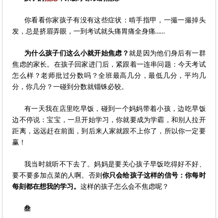
你看看你家孩子有没有这些症状：啃手指甲，一撮一撮掉头
发，总是挤眉弄眼，一到考试就头痛胃痛全身痛
……
为什么孩子们这么小就开始焦虑？
就是因为他们身后有一群
焦虑的家长。在孩子回家进门后，紧跟着一连串问题：今天考试
怎么样？老师批过分数吗？全班最高几分，最低几分，平均几
分，你几分？一碰到分数就锱铢必较。
有一天我在店里吃早饭，碰到一个妈妈带着小孩，边吃早饭
边不停说：宝宝，一旦开始学习，你就要成为学霸，和别人拉开
距离，远远赶在前面，到后来人家就跟不上你了，所以你一定要
赢！
我当时就听不下去了。妈妈是要关心孩子早饭吃得好不好、
要不要多加点菜的人啊。否则
你只会给孩子这样的信号：你每时
每刻都在想我的学习。
这样的孩子怎么会不焦虑呢？
叁