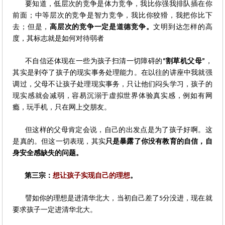
要知道，低层次的竞争是体力竞争，我比你强我排队插在你
前面；中等层次的竞争是智力竞争，我比你狡猾，我把你比下
去；但是，
高层次的竞争一定是道德竞争。
文明到达怎样的高
度，其标志就是如何对待弱者
不自信还体现在一些为孩子扫清一切障碍的
割草机父母
，
“
”
其实是剥夺了孩子的现实事务处理能力。在以往的讲座中我就强
调过，父母不让孩子处理现实事务，只让他们闷头学习，孩子的
现实感就会减弱，容易沉溺于虚拟世界体验真实感，例如有网
瘾，玩手机，只在网上交朋友。
但这样的父母肯定会说，自己的出发点是为了孩子好啊。这
是真的。但这一切表现，其实
只是暴露了你没有教育的自信，自
身安全感缺失的问题。
第三宗：
想让孩子实现自己的理想
。
譬如你的理想是进清华北大，当初自己差了
分没进，现在就
5
要求孩子一定进清华北大。