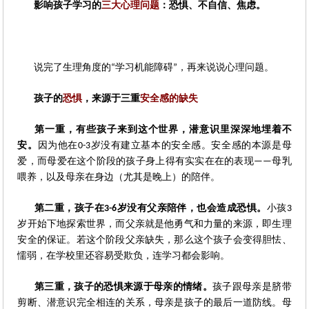
影响孩子学习的
三大心理问题
：恐惧、不自信、焦虑。
说完了生理角度的
学习机能障碍
，再来说说心理问题。
“
”
孩子的
恐惧
，来源于三重
安全感的缺失
第一重，有些孩子来到这个世界，潜意识里深深地埋着不
安。
因为他在
岁没有建立基本的安全感。安全感的本源是母
0-3
爱，而母爱在这个阶段的孩子身上得有实实在在的表现
母乳
——
喂养，以及母亲在身边（尤其是晚上）的陪伴。
第二重，孩子在
岁没有父亲陪伴，也会造成恐惧。
小孩
3-6
3
岁开始下地探索世界，而父亲就是他勇气和力量的来源，即生理
安全的保证。若这个阶段父亲缺失，那么这个孩子会变得胆怯、
懦弱，在学校里还容易受欺负，连学习都会影响。
第三重，孩子的恐惧来源于母亲的情绪。
孩子跟母亲是脐带
剪断、潜意识完全相连的关系，母亲是孩子的最后一道防线。母