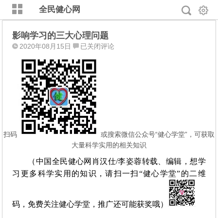
全民健心网
影响学习的三大心理问题
影
2020年08月15日
已关闭评论
响
学
习
的
三
大
心
理
扫码
或搜索微信公众号“健心学堂”，可获取
问
大量科学实用的相关知识
题
（中国全民健心网肖汉仕/李姿蓉转载、编辑，想学
习更多科学实用的知识，请扫一扫“健心学堂”的二维
码，免费关注健心学堂，推广还可能获奖哦）