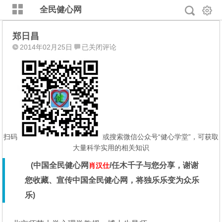
全民健心网
郑日昌
郑
2014年02月25日
已关闭评论
日
昌
扫码
或搜索微信公众号“健心学堂”，可获取
大量科学实用的相关知识
(中国全民健心网
/任木千子与您分享，谢谢
肖汉仕
您收藏、宣传中国全民健心网，将独乐乐变为众乐
乐)