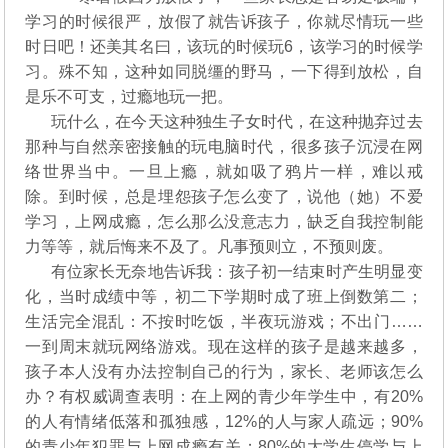
学习的时候很严，放假了就告诉孩子，你就尽情玩一些
时日吧！还美其名曰，该玩的时候玩6，该学习的时候学
习。殊不知，这种如同脱缰的野马，一下得到放松，自
是乐不可支，过瘾地玩一把。
玩什么，在今天这种独生子女时代，在这种抛弃过去
那种与自然亲密接触的玩电脑时代，很多孩子沉浸在网
络世界当中。一旦上瘾，就如吸了鸦片一样，难以戒
除。到时候，总是埋怨孩子怎么变了，说他（她）不爱
学习，上网成瘾，怎么那么没意志力，缺乏自我控制能
力等等，就后悔来不及了。凡事预则立，不预则废。
有位家长无奈地告诉我：孩子初一结束时产生明显变
化，当时成绩中等，初二下学期时成了班上倒数第二；
生活完全混乱：不按时吃饭，半夜玩游戏；不出门……
一到周末就玩网络游戏。现在这样的孩子是越来越多，
孩子本人没有办法控制自己的行为，家长、老师该怎么
办？有权威调查表明：在上网的青少年学生中，有20%
的人有情绪低落和孤独感，12%的人与家人疏远；90%
的青少年犯罪与上网成瘾有关；80%的大学生停学与上