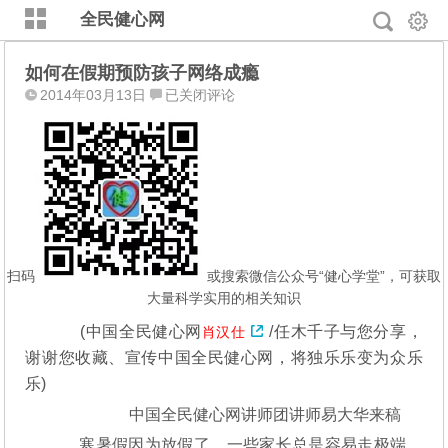
全民健心网
如何在假期预防孩子网络成瘾
如
2014年03月13日
已关闭评论
何
在
假
期
预
防
孩
子
扫码
或搜索微信公众号“健心学堂”，可获取
网
大量科学实用的相关知识
络
(中国全民健心网
/任木千子与您分享，
肖汉仕
成
谢谢您收藏、宣传中国全民健心网，将独乐乐变为众乐
瘾
乐)
中国全民健心网讲师团讲师易大华来稿
寒暑假因为放假了，一些家长总是容易走极端，