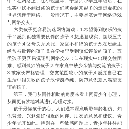
中：在网络上、在小说里等。于是到小学五年级后，在
现实中找不到出路的孩子们就会越来越多的走进虚拟的
世界沉迷于网络。一般情况下，主要是沉迷于网络游戏
与网络交友。
六类孩子更容易沉迷网络游戏：1.希望得到娱乐的孩
子;2.感到孤独需要伙伴的孩子;3.想逃避现实、摆脱压力
的孩子;4.父母关系紧张、家庭不和睦的孩子;5.在班级里
经常被批评的孩子;6.在学校里受到较低评价的孩子。五
类孩子更容易沉迷到网络交友：1.在现实中出现交往困
难、感到孤独的孩子;2.在家庭中缺少亲情与交流的孩子;
3.被家长严格管理、交友范围较小的孩子;4.感觉自己在
生活中很失败的孩子;5.情感单纯、防范意识差又渴望友
谊的孩子。
第三，我们从同伴相助的角度来看上网青少年心理，
从而更有效地对其进行心理对接。
孩子最懂孩子的心。人们通常愿意听取年龄相仿、知
识背景、兴趣爱好相近的同伴、朋友的意见和建议。青
少年尤其如此。特别在一些敏感问题上，青少年往往能