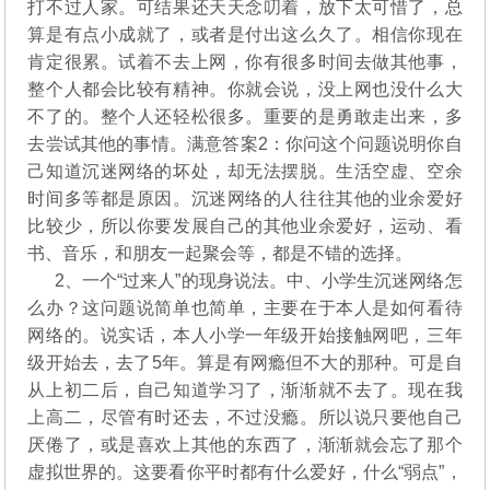
打不过人家。可结果还天天念叨着，放下太可惜了，总
算是有点小成就了，或者是付出这么久了。相信你现在
肯定很累。试着不去上网，你有很多时间去做其他事，
整个人都会比较有精神。你就会说，没上网也没什么大
不了的。整个人还轻松很多。重要的是勇敢走出来，多
去尝试其他的事情。满意答案2：你问这个问题说明你自
己知道沉迷网络的坏处，却无法摆脱。生活空虚、空余
时间多等都是原因。沉迷网络的人往往其他的业余爱好
比较少，所以你要发展自己的其他业余爱好，运动、看
书、音乐，和朋友一起聚会等，都是不错的选择。
2、一个“过来人”的现身说法。中、小学生沉迷网络怎
么办？这问题说简单也简单，主要在于本人是如何看待
网络的。说实话，本人小学一年级开始接触网吧，三年
级开始去，去了5年。算是有网瘾但不大的那种。可是自
从上初二后，自己知道学习了，渐渐就不去了。现在我
上高二，尽管有时还去，不过没瘾。所以说只要他自己
厌倦了，或是喜欢上其他的东西了，渐渐就会忘了那个
虚拟世界的。这要看你平时都有什么爱好，什么“弱点”，