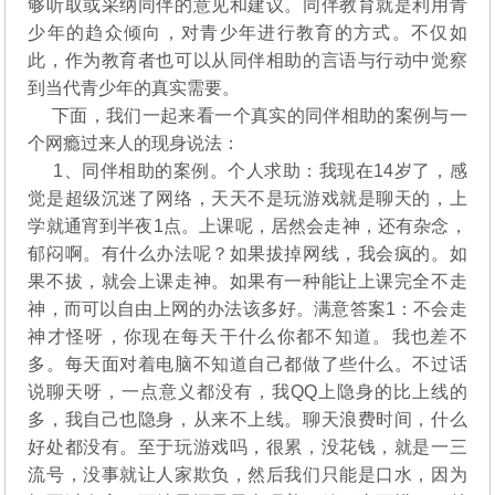
够听取或采纳同伴的意见和建议。同伴教育就是利用青
少年的趋众倾向，对青少年进行教育的方式。不仅如
此，作为教育者也可以从同伴相助的言语与行动中觉察
到当代青少年的真实需要。
下面，我们一起来看一个真实的同伴相助的案例与一
个网瘾过来人的现身说法：
1、同伴相助的案例。个人求助：我现在14岁了，感
觉是超级沉迷了网络，天天不是玩游戏就是聊天的，上
学就通宵到半夜1点。上课呢，居然会走神，还有杂念，
郁闷啊。有什么办法呢？如果拔掉网线，我会疯的。如
果不拔，就会上课走神。如果有一种能让上课完全不走
神，而可以自由上网的办法该多好。满意答案1：不会走
神才怪呀，你现在每天干什么你都不知道。我也差不
多。每天面对着电脑不知道自己都做了些什么。不过话
说聊天呀，一点意义都没有，我QQ上隐身的比上线的
多，我自己也隐身，从来不上线。聊天浪费时间，什么
好处都没有。至于玩游戏吗，很累，没花钱，就是一三
流号，没事就让人家欺负，然后我们只能是口水，因为