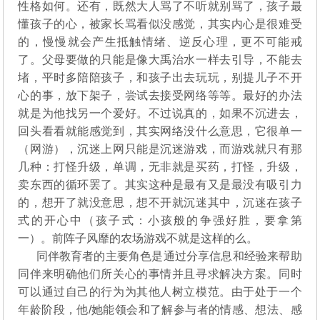
性格如何。还有，既然大人骂了不听就别骂了，孩子最
懂孩子的心，被家长骂看似没感觉，其实内心是很难受
的，慢慢就会产生抵触情绪、逆反心理，更不可能戒
了。父母要做的只能是像大禹治水一样去引导，不能去
堵，平时多陪陪孩子，和孩子出去玩玩，别提儿子不开
心的事，放下架子，尝试去接受网络等等。最好的办法
就是为他找另一个爱好。不过说真的，如果不沉进去，
回头看看就能感觉到，其实网络没什么意思，它很单一
（网游），沉迷上网只能是沉迷游戏，而游戏就只有那
几种：打怪升级，单调，无非就是买药，打怪，升级，
卖东西的循环罢了。其实这种是最有又是最没有吸引力
的，想开了就没意思，想不开就沉迷其中，沉迷在孩子
式的开心中（孩子式：小孩般的争强好胜，要拿第
一）。前阵子风靡的农场游戏不就是这样的么。
同伴教育者的主要角色是通过分享信息和经验来帮助
同伴来明确他们所关心的事情并且寻求解决方案。同时
可以通过自己的行为为其他人树立模范。由于处于一个
年龄阶段，他/她能领会和了解参与者的情感、想法、感