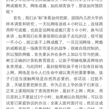
网成瘾有关。网络成瘾，如此祸害孩子，那该如何预防
呢？
首先，我们从“标”来看如何把握。据国内几所大学的
样本调查和研究，一天玩网络游戏４小时以上，连续两
周即可成瘾，也就是说网络成瘾只需５６小时。换句话
来讲，如果我们在寒暑假期任由孩子去玩的话，很可能
一不小心，就让孩子上网成瘾了。一旦沉溺网络，网瘾
的戒断就是一场痛苦而漫长的战争，很难自我控制的。
所以预防网瘾，首先要从外在条件上加以引导与把握。
树立正确的计算机教育观念，让孩子明确电脑及网络的
各类用途。与此同时，最好能帮助孩子有计划有目标地
上网。网络是当今人们生命中难以离开的重要事物。孩
子们适当接触网络是自然而必要的。俗话说：过犹不
及，关键是要把握住度。作为正在上学的孩子们来说，
正常上课期间除了查阅资料外，最好不上网；周末、周
日原则上不要超过1个小时。如果难以自我控制，可以尝
试签订家庭协议的办法：全家人面对面讨论，然后达成