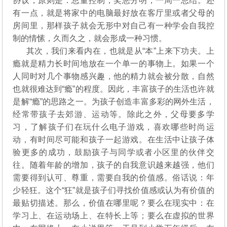
协议，原则是：总量控制，奖惩分明，一周一总结。还
有一点，就是将家中的电脑最好放在客厅里或者父母的
房间里，那样孩子就会无形中对自己有一种学会自我控
制的情愫，久而久之，就会形成一种习惯。
其次，我们来看内在，也就是从“本”上来下功夫。上
瘾就是精力长时间地放在一个单一的事物上。如果一个
人同时对几个事物感兴趣，他的精力就会被分散，自然
也就很难达到“瘾”的程度。因此，丰富孩子的生活也许就
是解“瘾”的思路之一。为孩子创造丰富多彩的网外生活，
经常带孩子去郊游、运动等。除此之外，父母要多学
习，了解孩子们在玩什么电子游戏，喜欢哪些时尚运
动，有时间尽可能和孩子一起游戏。在生活中让孩子体
验更多的成功，鼓励孩子与同学或者小区里的伙伴交
往。随着年龄的增加，孩子的自我意识越来越强，他们
需要得到认可、尊重，需要自我的价值感。俗话说：年
少轻狂。这个“狂”就是孩子们寻找价值感或认为有价值的
最贴切描述。那么，价值在哪里呢？要么在现实中：在
学习上、在运动场上、在特长上等；要么在虚拟的世界