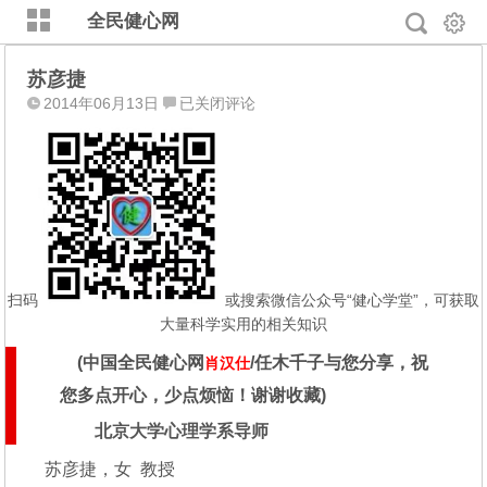
全民健心网
苏彦捷
苏
2014年06月13日
已关闭评论
彦
捷
扫码
或搜索微信公众号“健心学堂”，可获取
大量科学实用的相关知识
(
中国全民健心网
/任木千子与您分享，
祝
肖汉仕
您多点开心，少点烦恼！谢谢收藏
)
北京大学心理学系导师
苏彦捷，女 教授