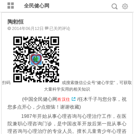
全民健心网
陶勑恒
陶
2014年06月12日
已关闭评论
勑
恒
扫码
或搜索微信公众号“健心学堂”，可获取
大量科学实用的相关知识
(
中国全民健心网
/任木千子与您分享，
祝
肖汉仕
您多点开心，少点烦恼！谢谢收藏
)
1987年开始从事心理咨询与心理治疗工作，在医
院兼职心理咨询门诊，是中国改革开放后第一批从事心
理咨询与心理治疗的专业人员。擅长儿童青少年心理咨